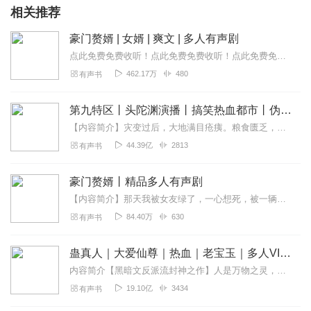
相关推荐
豪门赘婿 | 女婿 | 爽文 | 多人有声剧
点此免费免费收听！点此免费免费收听！点此免费免费收听！点此免费免费收听！点此免费免费收听！点此免费免费收听！程平隐忍三年，归来后，风起云涌一定记得订阅本专辑！才...
462.17万
480
有声书
第九特区丨头陀渊演播丨搞笑热血都市丨伪戒丨VIP免费多人有声剧
【内容简介】灾变过后，大地满目疮痍。粮食匮乏，资源紧俏，局势混乱……一位从待规划区杀出来的青年，背对着漫天黄沙，孤身来到九区谋生，却不曾想偶然结识三五好友，一念...
44.39亿
2813
有声书
豪门赘婿丨精品多人有声剧
【内容简介】那天我被女友绿了，一心想死，被一辆豪车撞后，我竟然成了豪门女婿……【作者/主播】作者：骑驴上虚空主播：叶峰106【购买须知】1、本作品为付费有声书，...
84.40万
630
有声书
蛊真人｜大爱仙尊｜热血｜老宝玉｜多人VIP免费有声剧
内容简介【黑暗文反派流封神之作】人是万物之灵，蛊是天地真精。一个穿越者不断重生的故事。一个养蛊、炼蛊、用蛊的奇特世界。配音组（男角色）老宝玉旁白...
19.10亿
3434
有声书