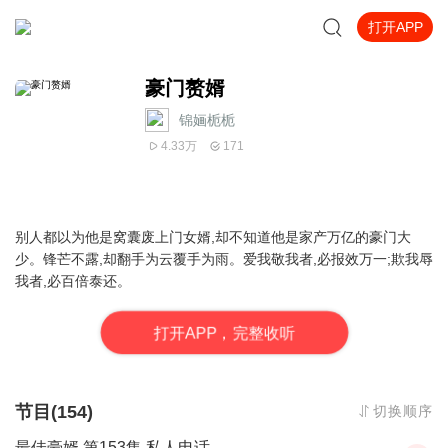
打开APP
豪门赘婿
锦婳栀栀
4.33万
171
别人都以为他是窝囊废上门女婿,却不知道他是家产万亿的豪门大
少。锋芒不露,却翻手为云覆手为雨。爱我敬我者,必报效万一;欺我辱
我者,必百倍泰还。
打
开
A
P
P，完整收听
节目(154)
切换顺序
最佳豪婿 第153集 私人电话