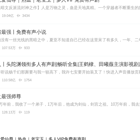
19.04亿
3434
宙最强丨免费有声小说
107.53万
933
丨头陀渊领衔多人有声剧|畅听全集|王鹤棣、田曦薇主演影视剧
110.58亿
1754
之最强师尊
128.13万
119
爱仙尊｜热血｜老宝玉｜多人VIP免费有声剧