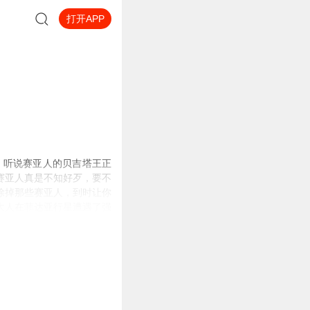
打开APP
，听说赛亚人的贝吉塔王正
赛亚人真是不知好歹，要不
除掉那些赛亚人，到时让你
大人在菲达亚行星遭遇了强