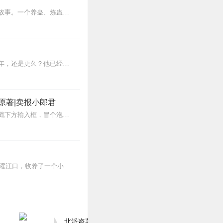
内容简介【黑暗文反派流封神之作】人是万物之灵，蛊是天地真精。一个穿越者不断重生的故事。一个养蛊、炼蛊、用蛊的奇特世界。配音组（男角色）老宝玉旁白...
在一片灰色的没有一丝光线的黑暗之中，夏亚不知道自己已经在这里呆了有多久，一年、二年，还是更久？他已经记不清了。自从来到这里之后，他一直在这片看不到...
原著|卖报小郎君
【冒泡有奖】听说杨千幻那厮要与我一较高下，我许七安要开始装叉了！快进入声音播放页戳下方输入框，冒个泡偷偷告诉我，我要用哪些诗词才能胜过他？说得好的，有赏！202...
内容简介：1万年前，我收了一个弟子，1万年后，他成为剑仙，剑宫之祖。10万年前，我去灌江口，收养了一个小女儿，她叫杨婵，她的哥哥叫杨戬。他们都称呼我为...
北派盗墓笔记丨头陀渊出品丨悬疑灵异丨摸金校尉丨