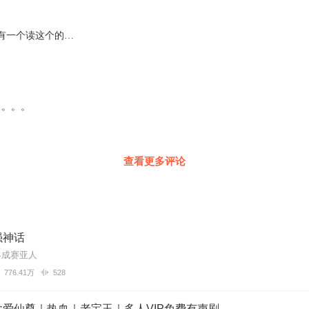
有一个读这个的…
。。。。
查看更多评论
强神话
界成赛亚人
776.41万
528
爱仙尊｜热血｜老宝玉｜多人VIP免费有声剧