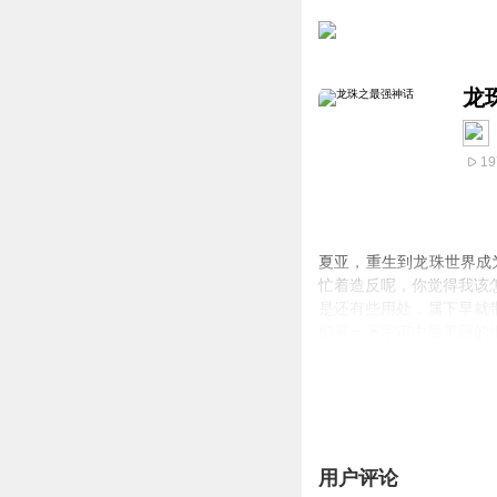
龙
19
夏亚，重生到龙珠世界成
忙着造反呢，你觉得我该
是还有些用处，属下早就
们看一下宇宙中最美丽的
敌，已经全军覆没
用户评论