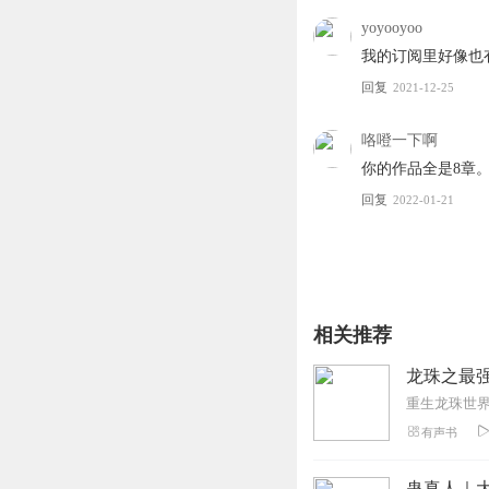
yoyooyoo
我的订阅里好像也
回复
2021-12-25
咯噔一下啊
你的作品全是8章
回复
2022-01-21
相关推荐
龙珠之最
重生龙珠世
有声书
蛊真人｜大