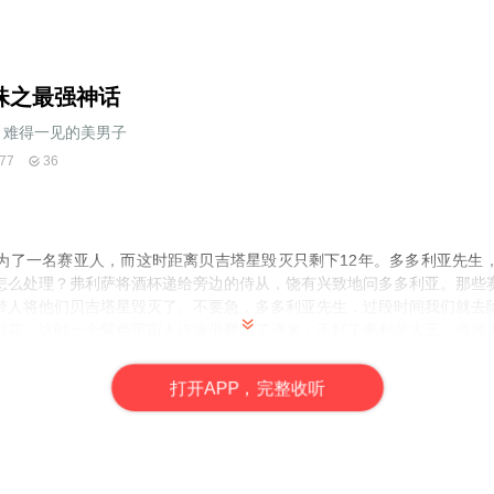
珠之最强神话
难得一见的美男子
77
36
为了一名赛亚人，而这时距离贝吉塔星毁灭只剩下12年。多多利亚先生
怎么处理？弗利萨将酒杯递给旁边的侍从，饶有兴致地问多多利亚。那些
带人将他们贝吉塔星毁灭了。不要急，多多利亚先生，过段时间我们就去
烟花。这时一个紫色宇宙人连滚带爬跑了进来：不好了弗利萨大王，尚波
打
开
A
P
P，完整收听