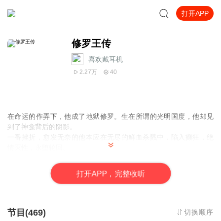
打开APP
修罗王传
喜欢戴耳机
2.27万
40
在命运的作弄下，他成了地狱修罗。生在所谓的光明国度，他却见
到了神龛背后的阴影。
一番挫折，愈发无奈的他本应在无尽的鲜血杀戮中，陷入癫狂，绝
情灭性，永堕轮回。
却默默喜欢上一位触不可及的女子，在生死磨砺间他断情忘爱，终
被女子的至情至性打动。
打
开
A
P
P，完整收听
几番死里逃生让他明白所谓的胜利，只是为了比敌人活得更久。
奈何命运从中作梗，七世轮回终不能得偿所愿。
且看一个被命运丢进无尽黑暗的男人，如何为了心中所爱站上秩序
之巅，又做出了何种抉择
节目(469)
切换顺序
不管怎样，只希望你能沉浸其中，领略其中的悲欢离合，品自己的