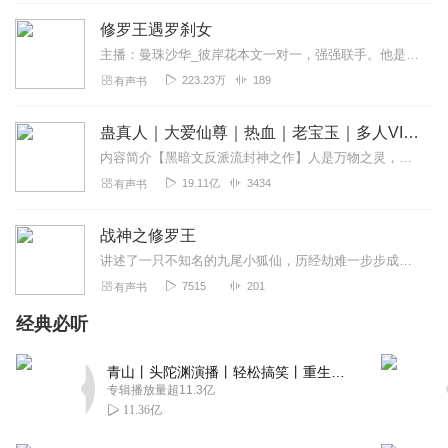
大家好，我是本书后期制作万一 有些章节因为时间比较紧没
修罗王遇罗刹女
有做好望大家见谅 这本书故事写的很不错 但很有可能因为我
主播：曼珠沙华_彼岸花本文一对一，强强联手。他是墨龙王朝的三皇子，修罗鬼王。她是黑暗世界的绝色罗刹，是横行天下的锦衣大盗。他是夫，她是妾，他主宰白，她掌控黑...
和主播的原因没能做好，有点毁原著 欢迎大家留言给我们意
223.23万
189
有声书
见，因为为爱发电所以大家的评论和点赞就是给我们更新下
去的最大动力，谢谢大家了
蛊真人｜大爱仙尊｜热血｜老宝玉｜多人VIP免费有声剧
回复
2021-09-04
1
内容简介【黑暗文反派流封神之作】人是万物之灵，蛊是天地真精。一个穿越者不断重生的故事。一个养蛊、炼蛊、用蛊的奇特世界。配音组（男角色）老宝玉旁白...
19.11亿
3434
有声书
听友504591090
回忆起了我的青春谢谢主播
战神之修罗王
回复
2024-04-02
0
讲述了一只不知名的九尾小狐仙，历经劫难一步步成长修罗王的故事
7515
201
有声书
经典必听
青山丨头陀渊演播丨轻松搞笑丨重生穿越丨古代权谋丨VIP免费 | 多人有声剧
专辑播放量超11.3亿
11.36亿