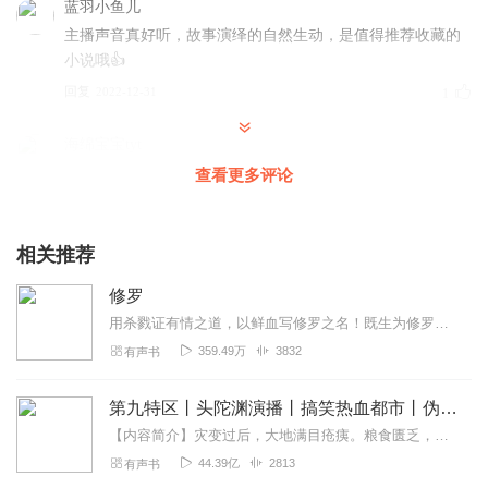
蓝羽小鱼儿
主播声音真好听，故事演绎的自然生动，是值得推荐收藏的
小说哦👍
回复
2022-12-31
1
海绵宝宝tyt
以前看过的小说，很不错现在听来感觉也很好，主播加油
查看更多评论
回复
2021-10-28
1
相关推荐
259880284
书是金子，主播也是金子
修罗
回复
2022-10-22
0
用杀戮证有情之道，以鲜血写修罗之名！既生为修罗，我当铁血染青天！奸雄当道，乱世天年，铁血少年自强不息。杀小人，斩奸邪，一手修罗战天野！三字杀伐斗苍天，横刀自笑破...
359.49万
3832
有声书
你真6啊还真6
可惜了 是金子未必会发光 钻石都没发光
第九特区丨头陀渊演播丨搞笑热血都市丨伪戒丨VIP免费多人有声剧
回复
2022-09-19
0
【内容简介】灾变过后，大地满目疮痍。粮食匮乏，资源紧俏，局势混乱……一位从待规划区杀出来的青年，背对着漫天黄沙，孤身来到九区谋生，却不曾想偶然结识三五好友，一念...
44.39亿
2813
有声书
万一是个胖小子