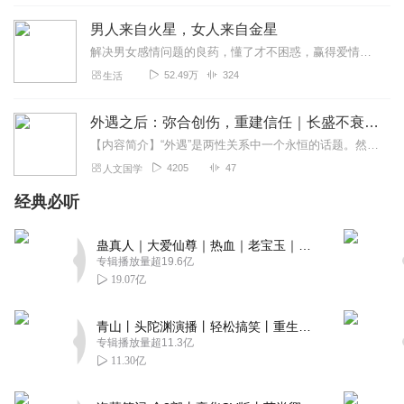
男人来自火星，女人来自金星
解决男女感情问题的良药，懂了才不困惑，赢得爱情和幸福。本系列内容更全面、剖析更深刻、引证更科学，更彻底地让男人了解女人，让女人透视男人，同时也给男人和女人提供认...
52.49万
324
生活
外遇之后：弥合创伤，重建信任｜长盛不衰的经典疗愈手册｜《男人来自火星，女人来自金星》作者力荐
【内容简介】“外遇”是两性关系中一个永恒的话题。然而，充斥网络的大多是抱团站队、迎合受众的情感宣泄，少有客观精准的剖析与专业可行的建议。而本书恰恰是这个鱼龙混杂...
4205
47
人文国学
经典必听
蛊真人｜大爱仙尊｜热血｜老宝玉｜多人VIP免费有声剧
专辑播放量超19.6亿
19.07亿
青山丨头陀渊演播丨轻松搞笑丨重生穿越丨古代权谋丨VIP免费 | 多人有声剧
专辑播放量超11.3亿
11.30亿