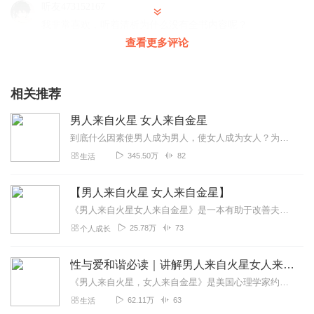
听友473152167
我非常喜欢，听着清析为什么没有全书内容呢？
查看更多评论
回复
2023-07-27
1
相关推荐
男人来自火星 女人来自金星
到底什么因素使男人成为男人，使女人成为女人？为什么说男人用“下半身”思考，女人思考“下半生”？为什么说男人是理性的动物，女人是水做的骨肉？为什么说男人想得到体谅...
345.50万
82
生活
【男人来自火星 女人来自金星】
《男人来自火星女人来自金星》是一本有助于改善夫妻关系、保持美满婚姻，使夫妻结伴走完人生旅途的通俗性的心理自助读物。英文版于1992年在美国首次出版。出版后引起...
25.78万
73
个人成长
性与爱和谐必读｜讲解男人来自火星女人来自金星
《男人来自火星，女人来自金星》是美国心理学家约翰·格雷于1992年出版的一本畅销书。本书以幽默的口吻，深入浅出地探讨了男女在沟通、情感、行为等方面的差异，帮助读...
62.11万
63
生活