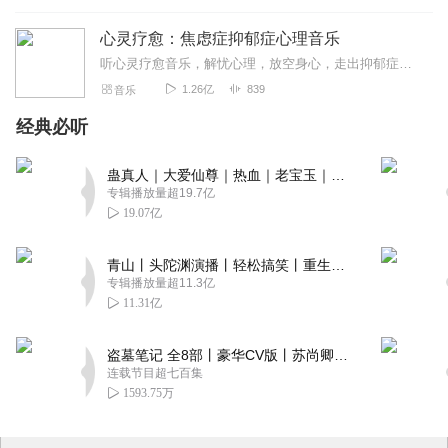
心灵疗愈：焦虑症抑郁症心理音乐
听心灵疗愈音乐，解忧心理，放空身心，走出抑郁症、焦虑症、恐惧症等情绪困扰。疗愈音乐=心灵养生最有效的聆听建议：步骤一、选择安静的环境，闭目静卧或坐。步骤二、根据...
1.26亿
839
音乐
经典必听
蛊真人｜大爱仙尊｜热血｜老宝玉｜多人VIP免费有声剧
专辑播放量超19.7亿
19.07亿
青山丨头陀渊演播丨轻松搞笑丨重生穿越丨古代权谋丨VIP免费 | 多人有声剧
专辑播放量超11.3亿
11.31亿
盗墓笔记 全8部丨豪华CV版丨苏尚卿&边江 领衔 多人有声剧丨冠声文化丨南派三叔
连载节目超七百集
1593.75万