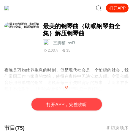
打开APP
最美的钢琴曲｛助眠钢琴曲全
集｝解压钢琴曲
三脚猫_ssR
2.03万
35
夜晚是万物休养生息的时刻，但是现代社会是一个忙碌的社会，我
们常因工作与家庭的烦恼，使得在夜晚中无法安稳入眠。空灵催眠
音乐用最单纯的钢琴，述说着每一个失眠背后的故事，让听者在夜
晚中不觉孤单，并用轻柔缓慢的旋律帮助您一夜好眠。
本专辑收录的音乐直击都市压力族的内心世界，放松心情，缓解焦
打
开
A
P
P，完整收听
虑。通过旋律的走向、和弦的搭配、节奏的运用，让听者能在闭目
聆听时，产生温暖、舒适、柔和的画面感，春有百花秋有月，夏有
凉风冬有雪，若无闲事挂心头，便是人间好时...
节目(75)
切换顺序