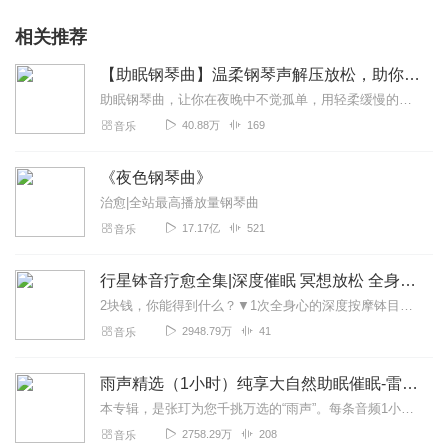
相关推荐
【助眠钢琴曲】温柔钢琴声解压放松，助你快速入睡
助眠钢琴曲，让你在夜晚中不觉孤单，用轻柔缓慢的旋律帮助你一夜好眠！每晚伴你入睡，静静地聆听助眠钢琴曲.......放下匆忙，进入属于自己的的温柔乡，让你随时随地...
40.88万
169
音乐
《夜色钢琴曲》
治愈|全站最高播放量钢琴曲
17.17亿
521
音乐
行星钵音疗愈全集|深度催眠 冥想放松 全身心深度按摩
2块钱，你能得到什么？▼1次全身心的深度按摩钵目前已广泛地被应用于美容Spa和按摩养生馆的疗程中，许多疗愈师使用铜钵在身体上，发现5分钟铜钵按摩的深度放松，效...
2948.79万
41
音乐
雨声精选（1小时）纯享大自然助眠催眠-雷雨声，下雨
本专辑，是张玎为您千挑万选的“雨声”。每条音频1小时，中间没有打扰。有轻柔细雨、淅淅沥沥；雨滴入水，滴答作响；隐隐雷声，隆隆为伴；流水潺潺，映入耳畔。这里没有音...
2758.29万
208
音乐