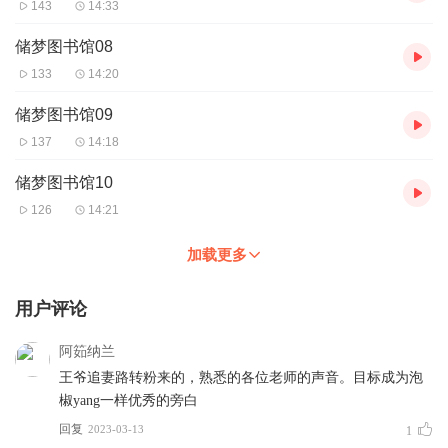
143
14:33
储梦图书馆08
133
14:20
储梦图书馆09
137
14:18
储梦图书馆10
126
14:21
加载更多
用户评论
阿筎纳兰
王爷追妻路转粉来的，熟悉的各位老师的声音。目标成为泡
椒yang一样优秀的旁白
回复
2023-03-13
1