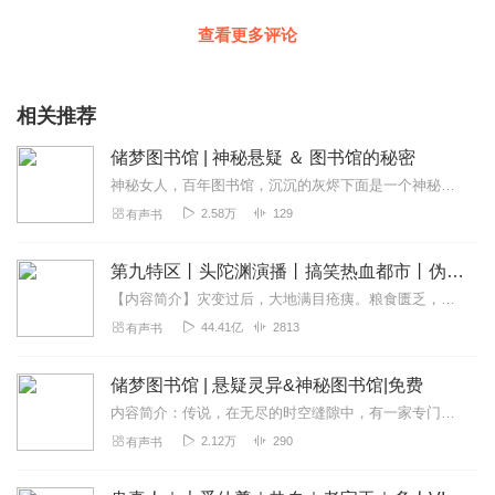
查看更多评论
相关推荐
储梦图书馆 | 神秘悬疑 ＆ 图书馆的秘密
神秘女人，百年图书馆，沉沉的灰烬下面是一个神秘的家族诅咒！
2.58万
129
有声书
第九特区丨头陀渊演播丨搞笑热血都市丨伪戒丨VIP免费多人有声剧
【内容简介】灾变过后，大地满目疮痍。粮食匮乏，资源紧俏，局势混乱……一位从待规划区杀出来的青年，背对着漫天黄沙，孤身来到九区谋生，却不曾想偶然结识三五好友，一念...
44.41亿
2813
有声书
储梦图书馆 | 悬疑灵异&神秘图书馆|免费
内容简介：传说，在无尽的时空缝隙中，有一家专门收藏各种梦的“储梦图书馆”。那里，有一位神秘美艳的集梦师，只要是她认定有价值的梦，无论是美梦，噩...
2.12万
290
有声书