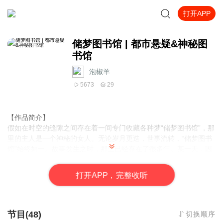
打开APP
储梦图书馆 | 都市悬疑&神秘图
书馆
泡椒羊
5673
29
【作品简介】
假如在时空的缝隙之间存在着一间专门收藏各种梦“储梦图书馆”，那
里的主人是一个神秘的女人。无论岁月更迭，世事流转，“储梦图书
馆”始终如一。故事发生之时，那里已经存在了很多年。某一天，因
为家族的诅咒，韩霁推开了那里的大门……
打
开
A
P
P，完整收听
作者
：璀然
演播：
椒羊有声_泡椒羊羊
节目(48)
切换顺序