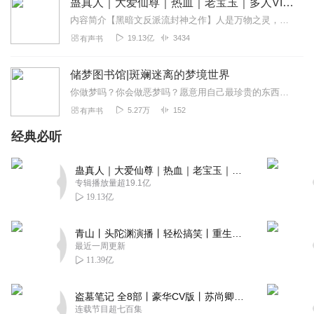
蛊真人｜大爱仙尊｜热血｜老宝玉｜多人VIP免费有声剧
内容简介【黑暗文反派流封神之作】人是万物之灵，蛊是天地真精。一个穿越者不断重生的故事。一个养蛊、炼蛊、用蛊的奇特世界。配音组（男角色）老宝玉旁白...
19.13亿
3434
有声书
储梦图书馆|斑斓迷离的梦境世界
你做梦吗？你会做恶梦吗？愿意用自己最珍贵的东西去交换停止做噩梦吗？【简介】假如在时空的缝隙之间存在着一间专门收藏各种梦“储梦图书馆”，那里的主人是一个神秘的女人...
5.27万
152
有声书
经典必听
蛊真人｜大爱仙尊｜热血｜老宝玉｜多人VIP免费有声剧
专辑播放量超19.1亿
19.13亿
青山丨头陀渊演播丨轻松搞笑丨重生穿越丨古代权谋丨VIP免费 | 多人有声剧
最近一周更新
11.39亿
盗墓笔记 全8部丨豪华CV版丨苏尚卿&边江 领衔 多人有声剧丨冠声文化丨南派三叔
连载节目超七百集