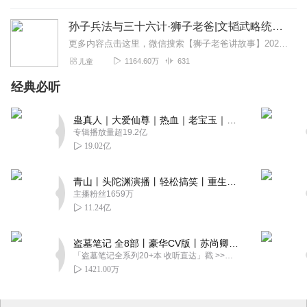
孙子兵法与三十六计·狮子老爸|文韬武略统统拿下
更多内容点击这里，微信搜索【狮子老爸讲故事】2026暑假去哪玩？看什么？和狮爸一起重走水浒路～【大明皇帝朱元璋】最新专辑:一开局一个碗，小乞丐如何夺天下?【四大...
1164.60万
631
儿童
经典必听
蛊真人｜大爱仙尊｜热血｜老宝玉｜多人VIP免费有声剧
专辑播放量超19.2亿
19.02亿
青山丨头陀渊演播丨轻松搞笑丨重生穿越丨古代权谋丨VIP免费 | 多人有声剧
主播粉丝1659万
11.24亿
盗墓笔记 全8部丨豪华CV版丨苏尚卿&边江 领衔 多人有声剧丨冠声文化丨南派三叔
「盗墓笔记全系列20+本 收听直达」戳 >>改编自南派三叔同名作品，腾讯音乐娱乐集团出品，冠声文化制作，...
1421.00万