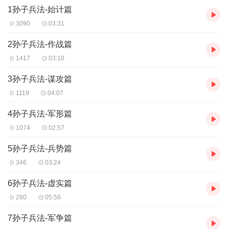
1孙子兵法-始计篇
化的重要组成部分，其内容博大精深，思想精邃富赡，逻辑缜密严
谨，是古代军事思想精华的集中体现。
3090
03:31
2孙子兵法-作战篇
《孙子兵法》被奉为兵家经典。诞生已有2500年历史，历代都有研
1417
03:10
究。李世民说“观诸兵书，无出孙武”。兵法是谋略，谋略不是小花
招，而是大战略、大智慧。如今，《孙子兵法》已经走向世界。它
3孙子兵法-谋攻篇
也被翻译成多种语言，在世界军事史上也具有重要的地位。汉代版
1119
04:07
《孙子兵法》竹简1972年出土于临沂银雀山汉墓中。
4孙子兵法-军形篇
1074
02:57
5孙子兵法-兵势篇
346
03:24
6孙子兵法-虚实篇
280
05:56
7孙子兵法-军争篇