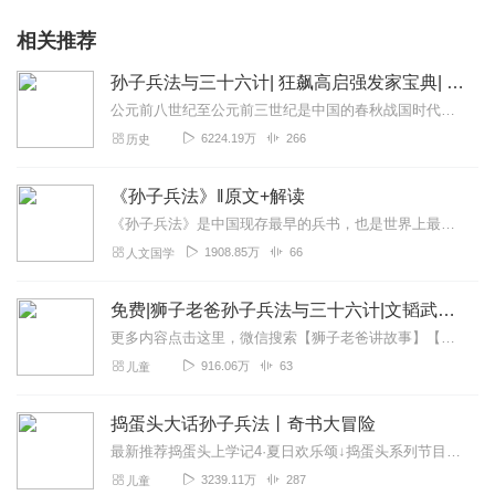
相关推荐
孙子兵法与三十六计| 狂飙高启强发家宝典| 读懂政治、军事与各阶层人物彼此间的谋略智慧与博弈
公元前八世纪至公元前三世纪是中国的春秋战国时代，这是一个战争伴随着变革，动荡伴随着创新的时代，在这个强者生、弱者亡，智者兴、愚者衰的时代里，我们的祖先用他们的智...
6224.19万
266
历史
《孙子兵法》‖原文+解读
《孙子兵法》是中国现存最早的兵书，也是世界上最早的军事著作，早于克劳塞维茨《战争论》约2300年，被誉为“兵学圣典”。现存共有六千字左右，一共十三篇。作者为春秋...
1908.85万
66
人文国学
免费|狮子老爸孙子兵法与三十六计|文韬武略统统拿下
更多内容点击这里，微信搜索【狮子老爸讲故事】【大明皇帝朱元璋】最新专辑:一开局一个碗，小乞丐如何夺天下?【四大名著全篇】一次畅听西游、三国、水浒、红楼经典名著全...
916.06万
63
儿童
捣蛋头大话孙子兵法丨奇书大冒险
最新推荐捣蛋头上学记4·夏日欢乐颂↓捣蛋头系列节目，点击链接即可跳转↓捣蛋头上学记1·魔法棒棒老师捣蛋头上学记2·魔法棒棒老师捣蛋头上学记3·神奇心愿篇爆笑来袭...
3239.11万
287
儿童