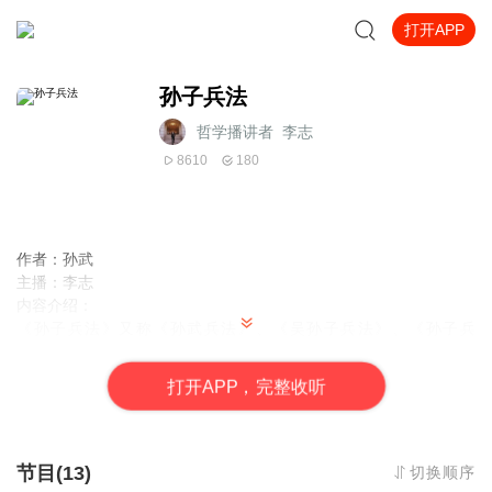
打开APP
孙子兵法
哲学播讲者_李志
8610
180
作者：孙武
主播：李志
内容介绍：
《孙子兵法》又称《孙武兵法》、《吴孙子兵法》、《孙子兵
书》、《孙武兵书》等，是中国现存最早的兵书，也是世界上最早
的军事著作，早于克劳塞维茨《战争论》约2300年，被誉为“兵学圣
打
开
A
P
P，完整收听
典”。共有六千字左右，一共十三篇。作者为春秋时祖籍齐国乐安的
吴国将军孙武。
节目(13)
切换顺序
《孙子兵法》是中国古代军事文化遗产中的璀璨瑰宝，优秀传统文