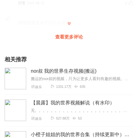
回复
2021-08-15
5
嗯嗯嗯我是水军的头头嗯嗯:D
回复
2021-08-20
4
查看更多评论
时倾梦辰
肖哥什么时候能玩mc
相关推荐
回复
2021-08-10
4
nor叔 我的世界生存视频(搬运)
战魂BF
搬运的nor叔的视频，只为让更多人看到有趣的视频。此专辑分为模组版(nor叔的模组生存)、特别版(一些建筑与技巧，无红石)、红石版(一些有关红石的教程)，nor...
肖哥出品，必是精品。主播很牛
1331.17万
635
娱乐
回复
2021-09-14
3
【晨露】我的世界视频解说（有水印）
无。。。。。。。。。。。。。。。。。。。。。。。。。。。。。。。。。。。。。。。。无。。。。。。。。。。。。。。。。。。。。。。。。。。。。。。。。。。。。。。...
？？？？？？？？？？？我在
527.88万
53
娱乐
回复
2021-08-23
3
小橙子姐姐的我的世界合集（持续更新中）视频