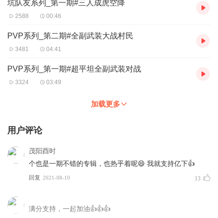
坑队友系列_第一期#三人成虎空降
2588
00:46
PVP系列_第二期#全副武装大战村民
3481
04:41
PVP系列_第一期#超平坦全副武装对战
3324
03:49
加载更多
用户评论
茂阳酉时
个也是一期不错的专辑，也热乎着呢😄 我就支持亿下👍
回复
2021-08-10
13
满分支持，一起加油👍👍👍