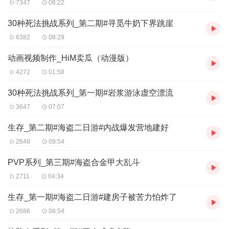
7347
08:22
30种死法挑战系列_第二期#寻觅牛奶下界跳崖
6382
08:29
动画视频制作_HiM卖瓜（动漫版）
4272
01:58
30种死法挑战系列_第一期#岩浆游泳虚空漂流
3647
07:07
生存_第二期#海盗二日游#内战爆发营地建好
2648
09:54
PVP系列_第三期#海盗合金甲大乱斗
2711
04:34
生存_第一期#海盗二日游#建房子被苦力怕炸了
2686
08:54