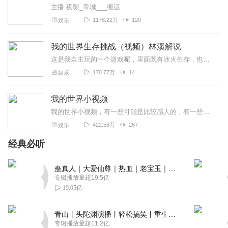
主播:夜影_帝城___搬运
太好了，哈哈哈哈哈哈哈哈哈哈哈哈哈哈，对不起，我结巴
1178.22万
120
ಥ_ಥ
娱乐
回复
2021-08-11
3
我的世界生存挑战（视频）林溪解说
这是我自主玩的一个游戏呢，里面既有冰火生存，也有精炼，100天快来看看我是如何生存的吧
瑞瑞要讲书
170.77万
14
见杉进传说之下uT老玩家
娱乐
回复
2022-02-26
2
我的世界小视频
我的世界小视频，有一些可能是比较感人的，有一些也可能是搞笑的，反正就是关于一些MC的小视频。视频视频，无一不是视频！！！冲10000粉！！！
这里是刘大哥广场，楼下的人都没分
422.56万
267
娱乐
回复
2021-08-21
2
经典必听
好耶好耶好耶好耶好耶好耶
蛊真人｜大爱仙尊｜热血｜老宝玉｜多人VIP免费有声剧
专辑播放量超19.5亿
回复
2021-08-10
2
19.05亿
青山丨头陀渊演播丨轻松搞笑丨重生穿越丨古代权谋丨VIP免费 | 多人有声剧
专辑播放量超11.2亿