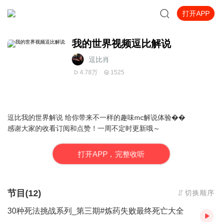
打开APP
我的世界视频逗比解说
逗比肖
4.78万
1525
逗比我的世界解说 给你带来不一样的趣味mc解说体验��
感谢大家的收看订阅和点赞！一周不定时更新哦～
打
开
A
P
P，完整收听
节目(12)
切换顺序
30种死法挑战系列_第三期#炼药失败最终死亡大全