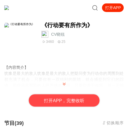
打开APP
《行动要有所作为》
CV晓锐
3460
25
【内容简介】
犹豫是最大的敌人犹豫是最大的敌人把疑问变为行动你的周围到处
都充满了机会，只要你有一双锐利的眼睛，就会捕捉到它们的踪
迹；那些渴求帮助的人呼声越来越弱，只要你善于倾听，就一定能
听到那越来越弱的呼声；你不会仅仅为了私人利益而工作，只要你
有一颗仁爱之心；高尚的事业就徘徊在你的周围，只要你伸出自己
打
开
A
P
P，完整收听
的手，就永远有机会去开创。
【作者简介】
罗哈德
节目(39)
切换顺序