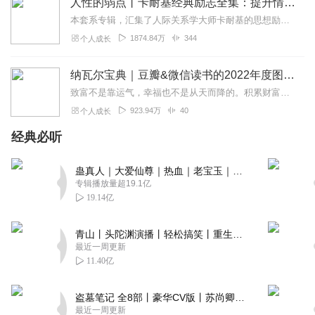
人性的弱点丨卡耐基经典励志全集：提升情商和沟通技巧
本套系专辑，汇集了人际关系学大师卡耐基的思想励志精华，收录《人性的弱点》《人性的优点》《语言的突破》《美好的人生》《快乐的人生》等所有经典！是卡耐基的经典合辑，...
1874.84万
344
个人成长
纳瓦尔宝典｜豆瓣&微信读书的2022年度图书|从白手起家到财务自由
致富不是靠运气，幸福也不是从天而降的。积累财富和幸福生活是我们可以学习的技能。这本书收集整理了硅谷投资人纳瓦尔在过去十年里通过推特、播客和采访等方式分享的人生智...
923.94万
40
个人成长
经典必听
蛊真人｜大爱仙尊｜热血｜老宝玉｜多人VIP免费有声剧
专辑播放量超19.1亿
19.14亿
青山丨头陀渊演播丨轻松搞笑丨重生穿越丨古代权谋丨VIP免费 | 多人有声剧
最近一周更新
11.40亿
盗墓笔记 全8部丨豪华CV版丨苏尚卿&边江 领衔 多人有声剧丨冠声文化丨南派三叔
最近一周更新