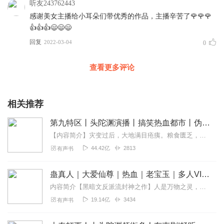
听友243762443
感谢美女主播给小耳朵们带优秀的作品，主播辛苦了🌹🌹🌹
👍👍👍😄😄😄
回复
2022-03-04
0
查看更多评论
相关推荐
第九特区丨头陀渊演播丨搞笑热血都市丨伪戒丨VIP免费多人有声剧
【内容简介】灾变过后，大地满目疮痍。粮食匮乏，资源紧俏，局势混乱……一位从待规划区杀出来的青年，背对着漫天黄沙，孤身来到九区谋生，却不曾想偶然结识三五好友，一念...
44.42亿
2813
有声书
蛊真人｜大爱仙尊｜热血｜老宝玉｜多人VIP免费有声剧
内容简介【黑暗文反派流封神之作】人是万物之灵，蛊是天地真精。一个穿越者不断重生的故事。一个养蛊、炼蛊、用蛊的奇特世界。配音组（男角色）老宝玉旁白...
19.14亿
3434
有声书