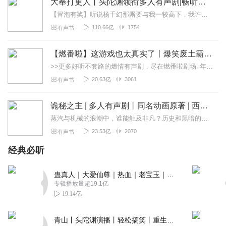
大奉打更人丨头陀渊领衔多人有声剧|畅听全集|王鹤棣、田曦薇主演影视剧原著|卖报小郎君
【冒泡有奖】听说杨千幻那厮要与我一较高下，我许七安要开始装叉了！快进入声音播放页戳下方输入框，冒个泡偷偷告诉我，我要用哪些诗词才能胜过他？说得好的，有赏！202...
110.66亿
1754
有声书
【燃番啦】这游戏也太真实了丨爆笑废土霸榜神作丨紫襟剧社制作
>>更多好听不套路的燃情有声剧，尽在燃番啦剧场↓年度重磅推荐本专辑为VIP免费专辑每天上午10点5集更新，订阅可以听到最新内容哦！每周抽一个专辑五星优质评论送...
20.63亿
3061
有声书
诡秘之主 | 多人有声剧丨同名动画原著 | 西幻克苏鲁 | 乌贼作品
蒸汽与机械的浪潮中，谁能触及非凡？历史和黑暗的迷雾里，又是谁在耳语？我从诡秘中醒来，睁眼看见这个世界：枪械，大炮，巨舰，飞空艇，差分机；魔药，占卜，诅咒，倒吊人...
23.53亿
2070
有声书
经典必听
蛊真人｜大爱仙尊｜热血｜老宝玉｜多人VIP免费有声剧
专辑播放量超19.1亿
19.14亿
青山丨头陀渊演播丨轻松搞笑丨重生穿越丨古代权谋丨VIP免费 | 多人有声剧