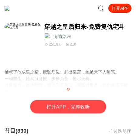
打开APP
穿越之皇后归来-免费复仇宅斗
紫鑫洛琳
25.18万
210
铺就了他成皇之路，废黜后位，赶出皇宫，她被天下人唾骂。
一朝重生，她凤目凝恨，步步为营，抢尽天机。
冷皇毒后，血洗朝堂，搅动天下风云。我既得重生，你们就该下地
狱！
打
开
A
P
P，完整收听
节目(830)
切换顺序