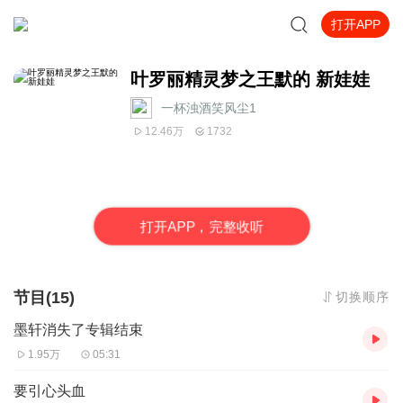
打开APP
叶罗丽精灵梦之王默的 新娃娃
一杯浊酒笑风尘1
12.46万
1732
打
开
A
P
P，完整收听
节目(15)
切换顺序
墨轩消失了专辑结束
1.95万
05:31
要引心头血