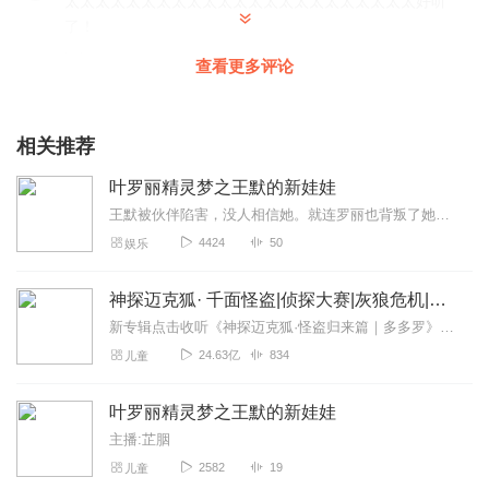
太太太太太太太太太太太太太太太太太太太太太太太好听
了！
回复
2021-08-31
7
查看更多评论
溪灵sxye樱娜
主播真厉害👍，自己编的吗？太好听了
相关推荐
回复
2021-10-10
5
叶罗丽精灵梦之王默的新娃娃
王默被伙伴陷害，没人相信她。就连罗丽也背叛了她，她获得了新的娃娃，接下来又会发生什么事情呢．．．．．．节目主题：叶罗丽适合谁听：叶粉（叶罗丽）主播介绍：更新不...
天野夙_
4424
50
娱乐
非常好👍！！！！！！
回复
2021-08-23
5
神探迈克狐· 千面怪盗|侦探大赛|灰狼危机|多多罗
新专辑点击收听《神探迈克狐·怪盗归来篇｜多多罗》！！！>>>点击进入主播橱窗购买《神探迈克狐》系列图书吧!<<<多多罗故事【点击前往】收听多多罗其他好玩有趣的故...
一路阳光x
24.63亿
834
儿童
王默人设写崩了， 真的太离谱了。没有针对主播的意思，不
要误会
叶罗丽精灵梦之王默的新娃娃
回复
2021-09-13
3
主播:芷胭
2582
19
儿童
桂瑜小姐