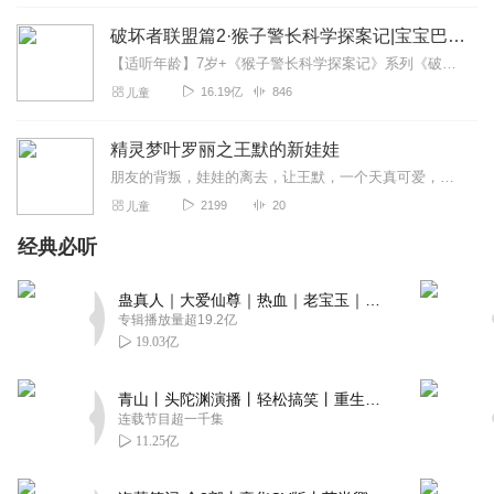
很好听！不错不错！！！！！
破坏者联盟篇2·猴子警长科学探案记|宝宝巴士故事
回复
2022-02-26
1
【适听年龄】7岁+《猴子警长科学探案记》系列《破坏者联盟篇1·猴子警长科学探案记》>>>《破坏者联盟篇2·猴子警长科学探案记》>>>《破坏者联盟篇3·猴子警长科...
16.19亿
846
儿童
Zz7001
真好听了，太好了太好了👍👍👍👍👍👍
精灵梦叶罗丽之王默的新娃娃
回复
2022-02-23
1
朋友的背叛，娃娃的离去，让王默，一个天真可爱，十分平凡的女孩逐渐坠落
2199
20
儿童
谐怅
春节的内容很好 孩子很喜欢听 对孩子的启蒙意义也有一点
经典必听
就是告诉孩子同学们要和睦相处 主播的音色也非常好
回复
2022-02-08
蛊真人｜大爱仙尊｜热血｜老宝玉｜多人VIP免费有声剧
1
专辑播放量超19.2亿
19.03亿
三月_春雨
很好听，要是在长一点一点就更好了！
青山丨头陀渊演播丨轻松搞笑丨重生穿越丨古代权谋丨VIP免费 | 多人有声剧
回复
2021-10-20
1
连载节目超一千集
11.25亿
钟甜_zs
99555566465465456