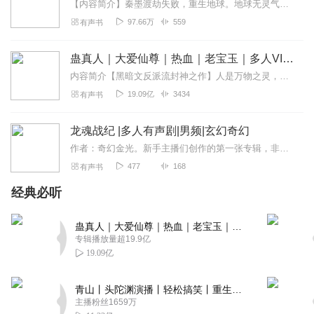
【内容简介】秦墨渡劫失败，重生地球。地球无灵气，秦墨发现一款名为《洪荒》的游戏，赫然是一个真实的小千世界。三国次大陆，秦墨单枪匹马诛张飞，斩关羽，败刘备！诛仙次...
97.66万
559
有声书
蛊真人｜大爱仙尊｜热血｜老宝玉｜多人VIP免费有声剧
内容简介【黑暗文反派流封神之作】人是万物之灵，蛊是天地真精。一个穿越者不断重生的故事。一个养蛊、炼蛊、用蛊的奇特世界。配音组（男角色）老宝玉旁白...
19.09亿
3434
有声书
龙魂战纪 |多人有声剧|男频|玄幻奇幻
作者：奇幻金光。新手主播们创作的第一张专辑，非常感谢鼎力支持！专辑简介：这是一个由龙族主掌的世界，分为三界，三个空间：天、地、海；时间、空间、异次元（冥界）...
477
168
有声书
经典必听
蛊真人｜大爱仙尊｜热血｜老宝玉｜多人VIP免费有声剧
专辑播放量超19.9亿
19.09亿
青山丨头陀渊演播丨轻松搞笑丨重生穿越丨古代权谋丨VIP免费 | 多人有声剧
主播粉丝1659万