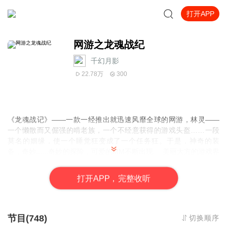
打开APP
网游之龙魂战纪
千幻月影
22.78万
300
《龙魂战记》——一款一经推出就迅速风靡全球的网游，林灵——
一个懒散而又倔强的啃老族，一个不经意获得的游戏头盔……一段
莫名的姻缘，使一个睡觉狂变成了一个任务狂。于是，神奇的装
备，奇妙......
奇妙的探险，可爱的MM不断出现。 美丽大方的游戏界
高手，风风火火的富家大小姐，猥琐的11精英，梦中的仙子，各种
各样的神灵，不断进入他的生活，而整个大陆的也随之风云动荡。
打
开
A
P
P，完整收听
节目(748)
切换顺序