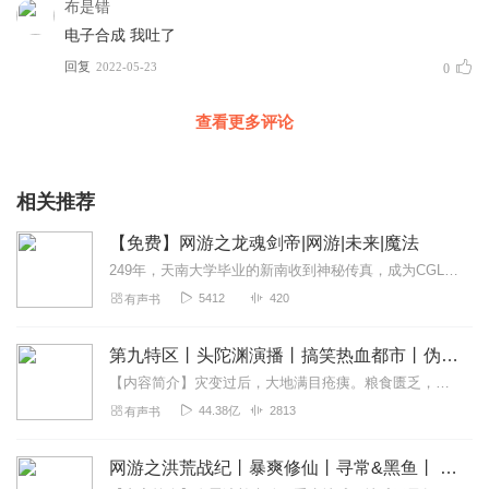
布是错
电子合成 我吐了
回复
2022-05-23
0
查看更多评论
相关推荐
【免费】网游之龙魂剑帝|网游|未来|魔法
249年，天南大学毕业的新南收到神秘传真，成为CGL名人堂候选，还获《神魔》游戏仪器。进入游戏，他目睹震撼开场战斗。随后开始创建人物，开启在神魔世界的冒险之旅。
5412
420
有声书
第九特区丨头陀渊演播丨搞笑热血都市丨伪戒丨VIP免费多人有声剧
【内容简介】灾变过后，大地满目疮痍。粮食匮乏，资源紧俏，局势混乱……一位从待规划区杀出来的青年，背对着漫天黄沙，孤身来到九区谋生，却不曾想偶然结识三五好友，一念...
44.38亿
2813
有声书
网游之洪荒战纪丨暴爽修仙丨寻常&黑鱼丨 VIP免费