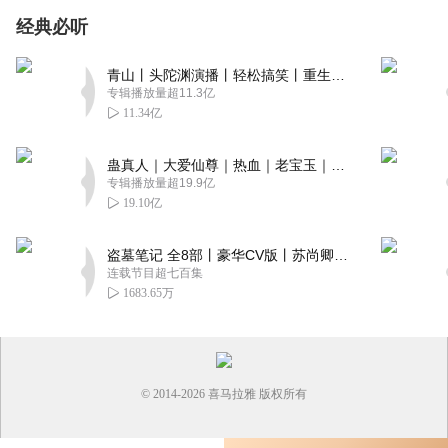
经典必听
青山丨头陀渊演播丨轻松搞笑丨重生穿越丨古代权谋丨VIP免费 | 多人有声剧
专辑播放量超11.3亿
11.34亿
蛊真人｜大爱仙尊｜热血｜老宝玉｜多人VIP免费有声剧
专辑播放量超19.9亿
19.10亿
盗墓笔记 全8部丨豪华CV版丨苏尚卿&边江 领衔 多人有声剧丨冠声文化丨南派三叔
连载节目超七百集
1683.65万
© 2014-
2026
喜马拉雅 版权所有