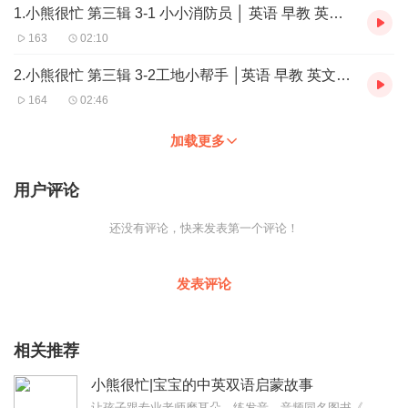
1.小熊很忙 第三辑 3-1 小小消防员 │ 英语 早教 英文启蒙 英文绘本
163
02:10
2.小熊很忙 第三辑 3-2工地小帮手 │英语 早教 英文启蒙 英文绘本
164
02:46
加载更多
用户评论
还没有评论，快来发表第一个评论！
发表评论
相关推荐
小熊很忙|宝宝的中英双语启蒙故事
让孩子跟专业老师磨耳朵、练发音。音频同名图书《小熊很忙》风靡全球的中英双语互动游戏纸板书丹妈、妈咪OK、年糕妈妈、小小包麻麻等知名阅读推广公众号联袂推荐，版权...