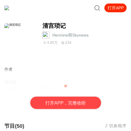
打开APP
清宫琐记
Hermine萌Skynews
4.95万
234
作者
裕容龄
1889年出生，1973年逝世。
她的父亲裕庚是中国最早的一批外交官之一， 曾任满清驻日本公
使。在日期间，容龄学习了日本舞、外交礼仪、音乐、古典舞、美
打
开
A
P
P，完整收听
术和插花。随后裕庚又调任满清驻法国公使。她随父亲去了巴黎。
在巴黎期间，她向现代舞鼻祖伊莎多拉·邓肯学习了现代舞。她也是
唯一一位亲自向邓肯学习舞蹈的中国人。她的舞蹈得到了邓肯的赞
节目(50)
切换顺序
赏并在邓肯的舞剧中多次扮演角色，并被巴黎观众誉为“东方蝴蝶舞