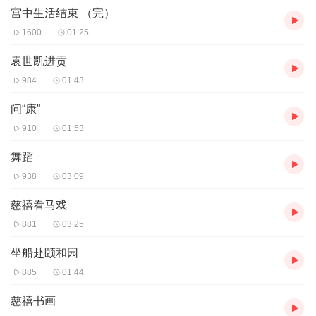
后”。当时是1902年， 她才13岁。
宫中生活结束 （完）
1903年容龄回国。鉴于其出色的英语，名门背景以及聪明机灵的性
1600
01:25
格，容龄深受慈禧赏识，成为慈禧的御前女官。
袁世凯进贡
《清宫琐记》
984
01:43
即为裕容龄在清宫时慈禧身侧的所闻所见。本书语言朴实无华，通
俗易懂，是非常珍贵的清宫史料文献。
问“康”
此书于1957年北京出版社出版。原版已经绝版。
910
01:53
阅读者采用的是市面上可以买到的原版的复制品。
舞蹈
938
03:09
如有内容与原版失实或者发音错误的地方，请听者留言，十分感
谢！
慈禧看马戏
非常高兴可以把这么好的书分享给大家。
881
03:25
坐船赴颐和园
如喜欢请收藏，以免错过内容的更新。
885
01:44
慈禧书画