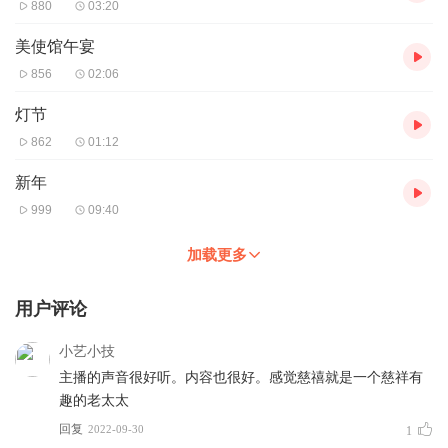
880
03:20
美使馆午宴
856
02:06
灯节
862
01:12
新年
999
09:40
加载更多
用户评论
小艺小技
主播的声音很好听。内容也很好。感觉慈禧就是一个慈祥有
趣的老太太
回复
2022-09-30
1