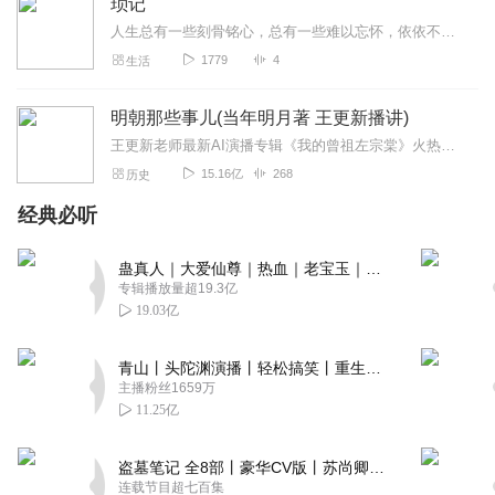
琐记
人生总有一些刻骨铭心，总有一些难以忘怀，依依不舍。轻捻时光，掀开往事，撑开回忆的帆。
1779
4
生活
明朝那些事儿(当年明月著 王更新播讲)
王更新老师最新AI演播专辑《我的曾祖左宗棠》火热更新中！从曾孙视角看帝国脊梁左宗棠的B面人生！【大咖推荐】明月的写作不仅笔锋活泼幽默，而且加进了自己的感悟，这就...
15.16亿
268
历史
经典必听
蛊真人｜大爱仙尊｜热血｜老宝玉｜多人VIP免费有声剧
专辑播放量超19.3亿
19.03亿
青山丨头陀渊演播丨轻松搞笑丨重生穿越丨古代权谋丨VIP免费 | 多人有声剧
主播粉丝1659万
11.25亿
盗墓笔记 全8部丨豪华CV版丨苏尚卿&边江 领衔 多人有声剧丨冠声文化丨南派三叔
连载节目超七百集