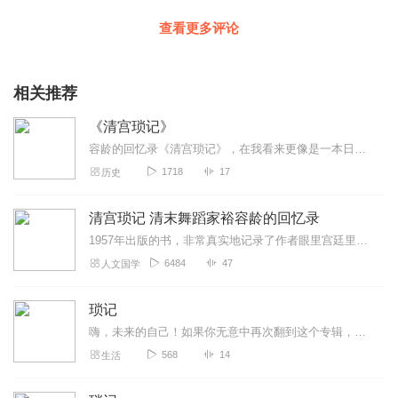
查看更多评论
相关推荐
《清宫琐记》
容龄的回忆录《清宫琐记》，在我看来更像是一本日记，这本书中所记录的人和事都比较简略。你可以拿它和容龄的姐姐德龄写的回忆录《清宫二年记》做个比较。我个人，更喜欢...
1718
17
历史
清宫琐记 清末舞蹈家裕容龄的回忆录
1957年出版的书，非常真实地记录了作者眼里宫廷里的事，没有政治色彩，很生动！
6484
47
人文国学
琐记
嗨，未来的自己！如果你无意中再次翻到这个专辑，就把它当成一个很久以前的备忘录吧，那时的你总是喜欢记录各种事情，期待着在未来的某天看着以前的印记，回忆起平淡的往事...
568
14
生活