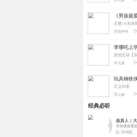
儿童
《男孩最爱
主播:小东东8
有声书
李哪吒上
儿童
玩具钢铁
正义归来
儿童
经典必听
蛊真人｜大
专辑播放量超1
19.09亿