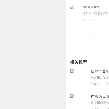
ShockeyShen
不好👎不靠普的我
回复
2021-04-10
听友404362049
一点都不好承认的
回复
2022-05-03
m65jsu8neq3nczn75
相关推荐
不不不好好好好好
回复
2021-09-07
我的世界
娱乐
神探迈克狐