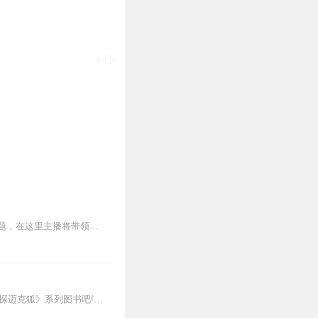
3
1
1
欢迎来到我的世界，这里与超级英雄联动，让我们能体验到当英雄的快感。当然了，回归主题，在这里主播将带领大家制作钢铁战甲，击败怪物。这部剧讲述了史蒂夫（主播）被铁...
新专辑点击收听《神探迈克狐·怪盗归来篇｜多多罗》！！！>>>点击进入主播橱窗购买《神探迈克狐》系列图书吧!<<<多多罗故事【点击前往】收听多多罗其他好玩有趣的故...