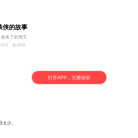
铁侠的故事
改名了的屑王
.51万
2418
打
开
A
P
P，完整收听
容太少。