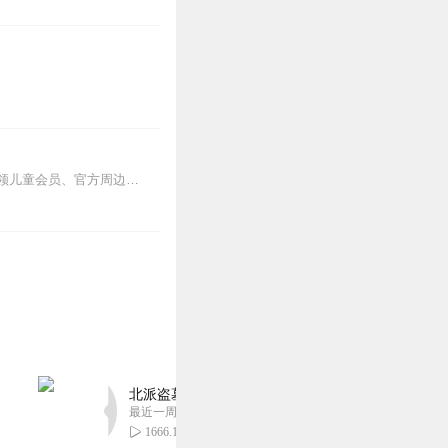
其他互动【东海小学李哪吒】开小红书账号啦，快来关注和李哪吒成为好朋友！有机会免费领儿童会员、官方周边！【点击加入】东海小学广播站圈子，更多互动！李哪吒全新冒险番...
北派盗墓笔记丨头陀渊出品丨悬疑灵异丨摸金校尉丨
最近一周更新
1666.16万