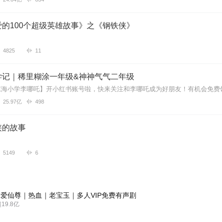
的100个超级英雄故事》之《钢铁侠》
4825
11
学记｜稀里糊涂一年级&神神气气二年级
25.97亿
498
侠的故事
5149
6
爱仙尊｜热血｜老宝玉｜多人VIP免费有声剧
9.8亿