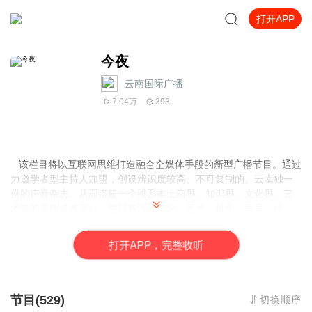
打开APP
今夜
云南国际广播
7.04万
393
该栏目将以互联网思维打造融合全媒体手段的新型广播节目。通过
力邀学者型主持人加盟，创设辨识度较高、不可复制的、云南独一
份的声音杂志。从而搭建一个维系本土商界、知识界、文化界、艺
术界的高端媒体平台。栏目将涉及文化、艺术、科学、教育、经
济、旅行等内容。
打
开
A
P
P，完整收听
节目(529)
切换顺序