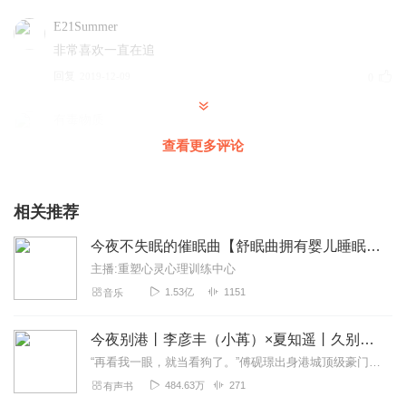
E21Summer
非常喜欢一直在追
回复
2019-12-09
0
有毒物质
为什么不可以一级一级顺着听！听着听着就接不上啦
查看更多评论
回复
2020-05-30
0
相关推荐
一直太中党
太好听了，太好听了，太好听了。
今夜不失眠的催眠曲【舒眠曲拥有婴儿睡眠】安眠到天亮（睡前助眠放松入睡）
回复
2019-11-17
0
主播:重塑心灵心理训练中心
1.53亿
1151
音乐
今夜别港丨李彦丰（小苒）×夏知遥丨久别重逢丨暗恋成真丨酸涩拉扯丨多人有声剧
“再看我一眼，就当看狗了。”傅砚璟出身港城顶级豪门世家，坐拥千亿资产，是港城的半个主人。温今也曾跟他名正言顺地在一起三年。但在他朋友口中，她始终是那个“跟了傅...
484.63万
271
有声书