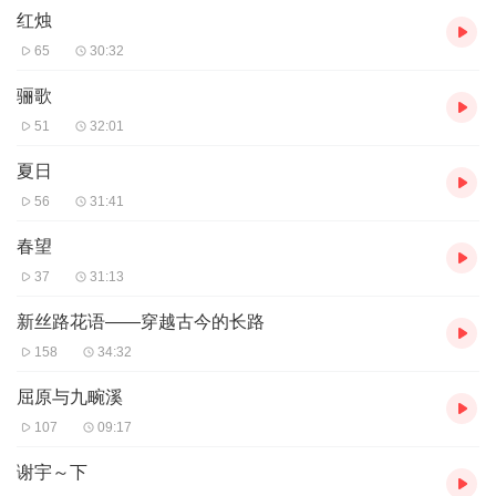
红烛
65
30:32
骊歌
51
32:01
夏日
56
31:41
春望
37
31:13
新丝路花语——穿越古今的长路
158
34:32
屈原与九畹溪
107
09:17
谢宇～下