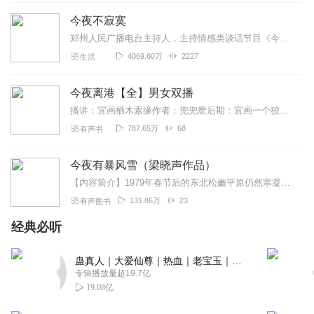
今夜不寂寞
郑州人民广播电台主持人，主持情感类谈话节目《今夜不寂寞》。
4069.60万
2227
生活
今夜离港【全】男女双播
播讲：宜画栖木素缘作者：兜兜麽后期：宜画一个狡猾早熟的洛丽塔和野性难驯的男子，针尖对麦芒，你来我往的故事。大厦天台上一根烟的...
787.65万
68
有声书
今夜有暴风雪（梁晓声作品）
【内容简介】1979年春节后的东北松嫩平原仍然寒凝大地，一辆长途汽车在公路上行驶着，突然被一只立在路上的羊拦住，司机跳下车，辨认出是一只被狼咬伤的羊，已僵死在...
131.86万
23
有声图书
经典必听
蛊真人｜大爱仙尊｜热血｜老宝玉｜多人VIP免费有声剧
专辑播放量超19.7亿
19.08亿