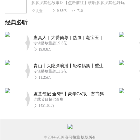
多多罗其他故事▷【点击前往】收听多多罗其他好玩有趣的故事▷【点击加入】多多罗圈子，和粉丝们一起互动吧！关注公众号：多多罗故事欢迎关注微信公众号/小红书：多多罗...
9.85亿
710
儿童
经典必听
蛊真人｜大爱仙尊｜热血｜老宝玉｜多人VIP免费有声剧
专辑播放量超19.3亿
19.03亿
青山丨头陀渊演播丨轻松搞笑丨重生穿越丨古代权谋丨VIP免费 | 多人有声剧
专辑播放量超11.2亿
11.25亿
盗墓笔记 全8部丨豪华CV版丨苏尚卿&边江 领衔 多人有声剧丨冠声文化丨南派三叔
连载节目超七百集
1451.02万
© 2014-
2026
喜马拉雅 版权所有