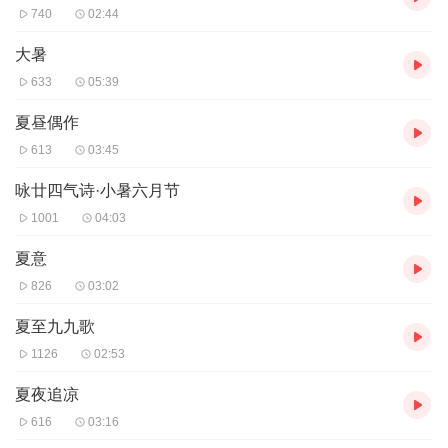
740
02:44
大暑
633
05:39
夏昼偶作
613
03:45
咏廿四气诗·小暑六月节
1001
04:03
夏意
826
03:02
夏至九九歌
1126
02:53
夏夜追凉
616
03:16