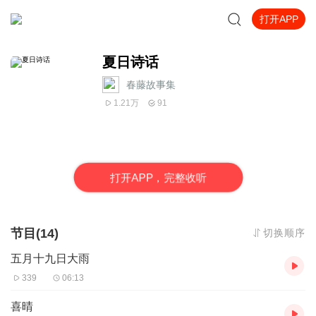
打开APP
夏日诗话
春藤故事集
1.21万
91
打
开
A
P
P，完整收听
节目(14)
切换顺序
五月十九日大雨
339
06:13
喜晴