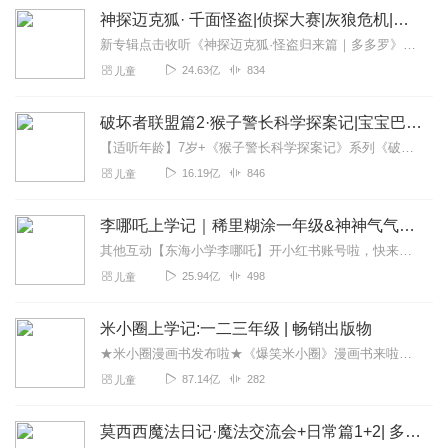
神探迈克狐· 千面怪盗|侦探大赛|灰狼危机|多多罗
新专辑点击收听《神探迈克狐·怪盗归来篇｜多多罗》！！！>>>点击进入主播橱窗购买《神探迈克狐》系列图书吧!<<<多多罗故事【点击前往】收听多多罗其他好玩有趣的故...
24.63亿
834
儿童
破坏者联盟篇2·猴子警长科学探案记|宝宝巴士故事
【适听年龄】7岁+《猴子警长科学探案记》系列《破坏者联盟篇1·猴子警长科学探案记》>>>《破坏者联盟篇2·猴子警长科学探案记》>>>《破坏者联盟篇3·猴子警长科...
16.19亿
846
儿童
李哪吒上学记｜稀里糊涂一年级&神神气气二年级
其他互动【东海小学李哪吒】开小红书账号啦，快来关注和李哪吒成为好朋友！有机会免费领儿童会员、官方周边！【点击加入】东海小学广播站圈子，更多互动！李哪吒全新冒险番...
25.94亿
498
儿童
米小圈上学记:一二三年级 | 畅销出版物
★米小圈漫画书发布啦★《爆笑米小圈》漫画书来啦《米小圈上学记》一二三年级正版广播剧！《米小圈上学记》系列是儿童作家北猫最新创作的儿童小说系列，作品诙谐幽默、好...
87.14亿
282
儿童
莫西西魔法日记·魔法交流会+日常篇1+2| 多多罗