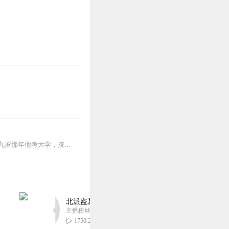
从小母亲就告诉他父亲死了，他也一直以为父亲在自己很小的时候就不幸死于一场车祸。十九岁那年他考大学，按照母亲的意思进了那所大学，他却不知道，自他走出这一步就奠定了...
北派盗墓笔记丨头陀渊出品丨悬疑灵异丨摸金校尉丨
主播粉丝1659万
1750.21万