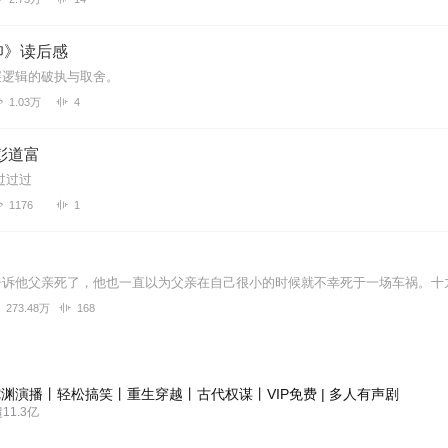
仰》读后感
层逻辑的破执与取舍。
1.03万
4
彭道富
过过过
1176
1
273.48万
168
渊演播丨轻松搞笑丨重生穿越丨古代权谋丨VIP免费 | 多人有声剧
1.3亿