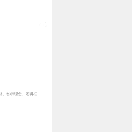
0
1
棒，语速正好，赞一下！
0
【内容简介】龙头战法是目前国内股票投资界的一种新方法。本书阐述了龙头战法的哲学基础、独特理念、逻辑框架和心法，介绍了龙头思想在股票投资中的具体运用。本书谈论龙头...
0