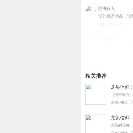
歌海超人
读的都是精品，读
回复
2022-05-27
苍海腾龙
一口气听完了，不
回复
2022-03-05
M蓝枫
相关推荐
非常好的书，耐心
回复
2024-04-19
龙头信仰
hi玉猫
商业财经
赞赞赞赞赞赞赞赞
回复
2022-11-08
龙头信仰
龙头的信仰