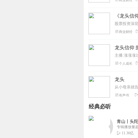
商业财经
《龙头信
股票投资深
商业财经
龙头信仰 
主播:涨涨涨
个人成长
龙头
有声书
经典必听
青山丨头陀
专辑播放量超1
11.36亿