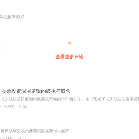
得也越来越好
错。
查看更多评论
听两遍，哪怕有一句有用都很值，虽然是节选，也非常受益。 声音也很
：股票投资深层逻辑的破执与取舍
48.53万
36
赞赞赞赞
，世界顶级交易员伴随哦豁逐渐强大起来！
2.73万
14