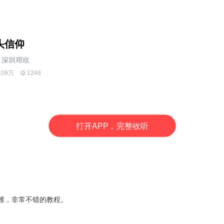
头信仰
深圳邓欣
.09万
1248
打
开
A
P
P，完整收听
维，非常不错的教程。