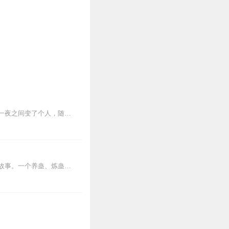
完成购买。
【我的-在线客服】咨询在
眼看着马上要进入轮回，结果被招魂了！天赋废材，被全京城嘲笑，受尽欺凌的风家二小姐一夜之间变了个人，随便一个阵法都把其他弟子玩得团团转。为了尽快返回仙界镇守太古魔...
内容简介【黑暗文反派流封神之作】人是万物之灵，蛊是天地真精。一个穿越者不断重生的故事。一个养蛊、炼蛊、用蛊的奇特世界。配音组（男角色）老宝玉旁白...