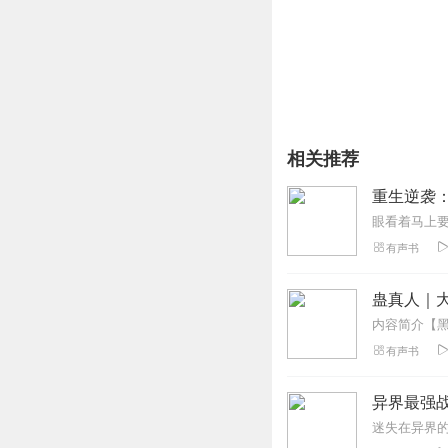
3、如在充值／购买环节
4、在购买过程中，如果
第一步：您可在喜马拉雅A
第二步：如果您无法联系上
线客服；
第三步：如果在线客服都未取
相关推荐
重生逆袭：
有声书
蛊真人｜大
有声书
异界最强
迷失在异界