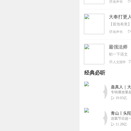
有声书
大奉打更人
有声书
最强法师
初一下语文
人文国学
经典必听
蛊真人｜大
专辑播放量超1
19.05亿
青山丨头陀
连载节目超
11.28亿