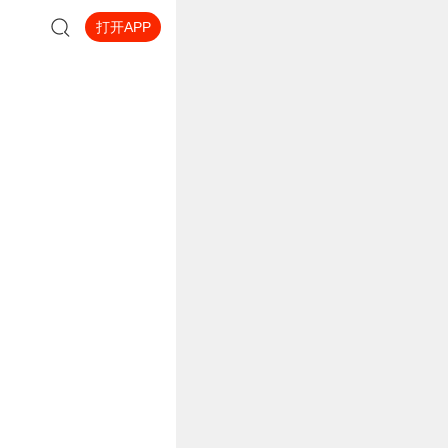
打开APP
信群》《死亡预警》等。
任。