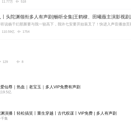
11.77万
518
丨头陀渊领衔多人有声剧|畅听全集|王鹤棣、田曦薇主演影视剧
110.59亿
1754
129
8
爱仙尊｜热血｜老宝玉｜多人VIP免费有声剧
9.5亿
渊演播丨轻松搞笑丨重生穿越丨古代权谋丨VIP免费 | 多人有声剧
一千集