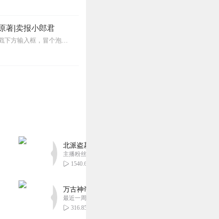
原著|卖报小郎君
【冒泡有奖】听说杨千幻那厮要与我一较高下，我许七安要开始装叉了！快进入声音播放页戳下方输入框，冒个泡偷偷告诉我，我要用哪些诗词才能胜过他？说得好的，有赏！202...
北派盗墓笔记丨头陀渊出品丨悬疑灵异丨摸金校尉丨
主播粉丝1659万
1540.68万
万古神帝丨玄幻丨热血丨紫襟团队演播丨多人有声
最近一周更新
316.85万