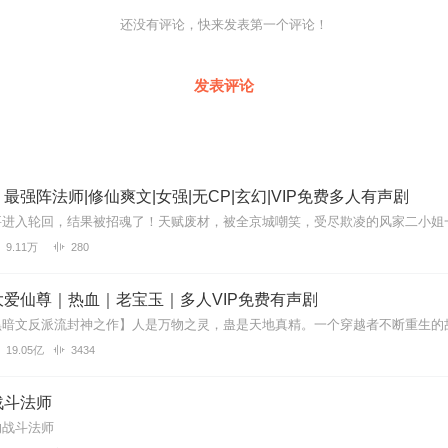
遇到问题，您可通过页面右上方按钮，将页面分享至微信内使用微信支付
您有任何问题，可以按以下步骤咨询在线客服：
还没有评论，快来发表第一个评论！
PP【账号-联系客服】中咨询在线客服；
APP内在线客服，可关注【喜马拉雅APP】公众号，通过下方菜单栏里
发表评论
得联系，也可拨打客服电话：400-838-5616
最强阵法师|修仙爽文|女强|无CP|玄幻|VIP免费多人有声剧
9.11万
280
爱仙尊｜热血｜老宝玉｜多人VIP免费有声剧
19.05亿
3434
战斗法师
的战斗法师