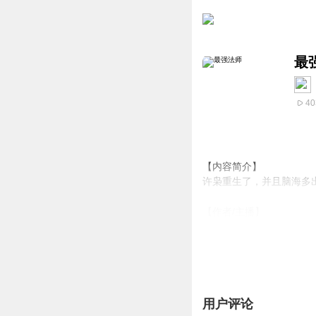
最
40
【内容简介】
许枭重生了，并且脑海多出
【作者/主播】
作者：づ肖
主播：斋某人，有声小说
【购买须知】
1、本作品为付费有声书
2、版权归原作者所有，
用户评论