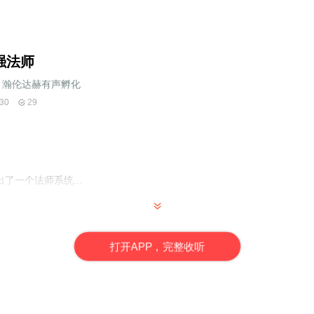
强法师
瀚伦达赫有声孵化
30
29
了一个法师系统...
演播者，代表作：《诸天旅人》《我的灵异生涯》《最强法师》《灵异微
打
开
A
P
P，完整收听
，前10集为免费试听，购买成功后，即可收听，可下载重复收听。
严禁翻录成任何形式，严禁在任何第三方平台传播，违者将追究其法律责