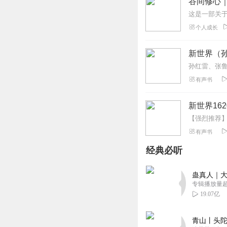
谷间修心
个人成长
新世界（
孙红雷、张
有声书
新世界162
有声书
经典必听
蛊真人｜大
专辑播放量超1
19.07亿
青山丨头陀