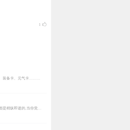
1
【内容简介】从天而降的卡片带来了末日灾难，也将世界带入了新的纪元。食物卡、生物卡、装备卡、元气卡……这是一个崭新的世界，作为一个在新世界有着三年生存经验的人来说...
“当我们的自我认知能够容纳世间万物时，内心会找到一种与世界共舞的宁静。”"所有的事物都是稍纵即逝的,当你觉知到事物的无常之后,你对它们的执着就会减轻,同时你对...