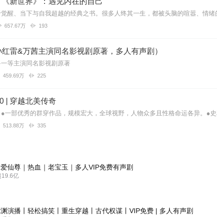
｜《新世界》：遇见内在的自己
657.67万
193
孙红雷&万茜主演同名影视剧原著，多人有声剧）
鲁一等主演同名影视剧原著
459.69万
225
0 | 穿越北美传奇
513.88万
335
爱仙尊｜热血｜老宝玉｜多人VIP免费有声剧
9.6亿
渊演播丨轻松搞笑丨重生穿越丨古代权谋丨VIP免费 | 多人有声剧