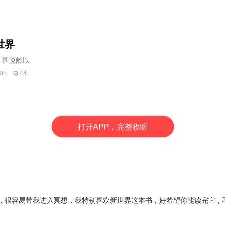
世界
喜悦龄以
08
44
打
开
A
P
P，完整收听
，很容易带我进入冥想，我特别喜欢新世界这本书，好希望你能读完它，