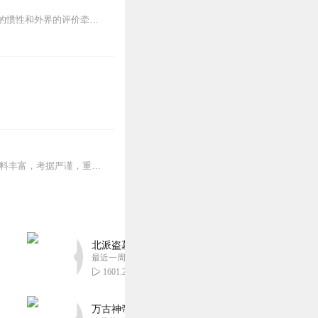
这是一部关于觉醒、当下与自我超越的经典之书。很多人终其一生，都被头脑的喧嚣、情绪的惯性和外界的评价牵引，却很少真正回到自己的内在。在这张专辑里，汪洁老师以温润、...
【强烈推荐】●一部优秀的群穿作品，规模宏大，全球视野，人物众多且性格命运各异。●史料丰富，考据严谨，重现现代文明的发展史。●主播想去南美洲倾情演绎，将您带入气...
北派盗墓笔记丨头陀渊出品丨悬疑灵异丨摸金校尉丨
最近一周更新
1601.22万
万古神帝丨玄幻丨热血丨紫襟团队演播丨多人有声