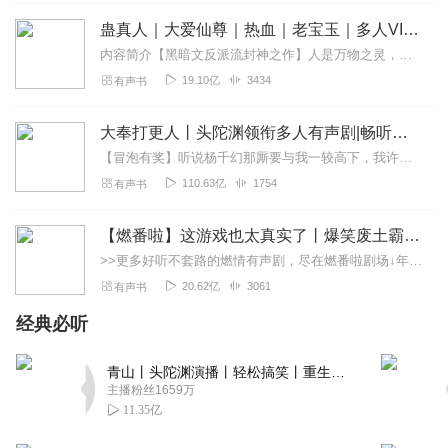
蛊真人｜大爱仙尊｜热血｜老宝玉｜多人VIP免费有声剧
sh佩y
内容简介【黑暗文反派流封神之作】人是万物之灵，蛊是天地真精。一个穿越者不断重生的故事。一个养蛊、炼蛊、用蛊的奇特世界。配音组（男角色）老宝玉旁白...
错别字太多，比如月匈！感觉是合成音
19.10亿
3434
有声书
回复
2021-08-04
13
大奉打更人丨头陀渊领衔多人有声剧|畅听全集|王鹤棣、田曦薇主演影视剧原著|卖报小郎君
芠朵
【冒泡有奖】听说杨千幻那厮要与我一较高下，我许七安要开始装叉了！快进入声音播放页戳下方输入框，冒个泡偷偷告诉我，我要用哪些诗词才能胜过他？说得好的，有赏！202...
一直喜欢听穿越农女，带着空间那种，无意中听了听现代版
穿越，也很吸引我。小说挺好，主播更好🌹
110.63亿
1754
有声书
回复
2021-12-05
11
【燃番啦】这游戏也太真实了丨爆笑废土霸榜神作丨紫襟剧社制作
听友223261403
>>更多好听不套路的燃情有声剧，尽在燃番啦剧场↓年度重磅推荐本专辑为VIP免费专辑每天上午10点5集更新，订阅可以听到最新内容哦！每周抽一个专辑五星优质评论送...
我是听到主播播讲的有声小说挺好的。故事情节好，感觉没
20.62亿
3061
有声书
有背景音乐🎵就更好了！希望主播在喜马拉雅里面讲更多更
经典必听
好的有声小说。于是给主播打10分，以后就多多关注主播播
讲的故事吧！
青山丨头陀渊演播丨轻松搞笑丨重生穿越丨古代权谋丨VIP免费 | 多人有声剧
回复
2021-08-12
10
主播粉丝1659万
11.35亿
竹月_w8