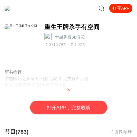
打开APP
重生王牌杀手有空间
千里飘香无情花
2716.79万
1.92万
新书推荐：
穿越医妃之凤倾天下|精品双播|免费有声小说
重生逆袭|至尊医女|免费有声小说
【往期推荐】【重生年代文】重回95嫁军官|免费有声小说 点此到达
专辑订阅收听
打
开
A
P
P，完整收听
【内容简介】
前世，她是冷血杀手，死无葬身之地，一朝重生回到十五岁，意外
得到异能空间。
节目(783)
切换顺序