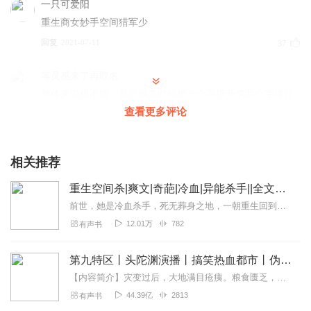
一只可爱阳
重生商女妙手空间猎军少
回复
2021-07-11
37
等灵感来了再取名
整体来说很不错，就是很多时候把一个字拆开成两个字读让
我有点懵圈，比如口勿，还有很多我听过后一直蒙圈没猜出
查看更多评论
来应该是哪个字😭
回复
2021-07-17
34
相关推荐
梦域恢恢
重生空间杀|爽文|奇葩|冷血|异能杀手||全文免费
这部小说我以前在零点听过，挺错的小说。男强女强，女主
前世，她是冷血杀手，死无葬身之地，一朝重生回到十五岁，意外得到异能空间。虐人渣爹妈，整任性妹妹，打脸奇葩亲戚啪啪啪。前世，她是冷血杀手，死无葬身之地，一朝重生...
播声音甜美，有点惋惜没有男主播！要不更好了。
12.01万
782
有声书
回复
2021-07-15
30
第九特区丨头陀渊演播丨搞笑热血都市丨伪戒丨VIP免费多人有声剧
【内容简介】灾变过后，大地满目疮痍。粮食匮乏，资源紧俏，局势混乱……一位从待规划区杀出来的青年，背对着漫天黄沙，孤身来到九区谋生，却不曾想偶然结识三五好友，一念...
挺好的这本小说，读的也挺好
44.39亿
2813
有声书
回复
2021-07-06
17