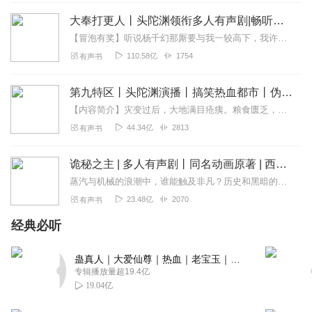
大奉打更人丨头陀渊领衔多人有声剧|畅听全集|王鹤棣、田曦薇主演影视剧原著|卖报小郎君
【冒泡有奖】听说杨千幻那厮要与我一较高下，我许七安要开始装叉了！快进入声音播放页戳下方输入框，冒个泡偷偷告诉我，我要用哪些诗词才能胜过他？说得好的，有赏！202...
110.58亿
1754
有声书
第九特区丨头陀渊演播丨搞笑热血都市丨伪戒丨VIP免费多人有声剧
【内容简介】灾变过后，大地满目疮痍。粮食匮乏，资源紧俏，局势混乱……一位从待规划区杀出来的青年，背对着漫天黄沙，孤身来到九区谋生，却不曾想偶然结识三五好友，一念...
44.34亿
2813
有声书
诡秘之主 | 多人有声剧丨同名动画原著 | 西幻克苏鲁 | 乌贼作品
蒸汽与机械的浪潮中，谁能触及非凡？历史和黑暗的迷雾里，又是谁在耳语？我从诡秘中醒来，睁眼看见这个世界：枪械，大炮，巨舰，飞空艇，差分机；魔药，占卜，诅咒，倒吊人...
23.48亿
2070
有声书
经典必听
蛊真人｜大爱仙尊｜热血｜老宝玉｜多人VIP免费有声剧
专辑播放量超19.4亿
19.04亿