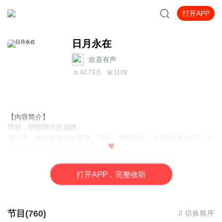
打开APP
日月永在
欢喜有声
42.73万
1109
【内容简介】
明初，明朝国力的巅峰。
这一年，建文帝朱允炆登基，翌年，朱棣造反，史称“靖难之役”。这
一年，一个穿越者来到了这个时代。
穿越朱允炆，推动大明横推天下。
【作者/主播简介】
打
开
A
P
P，完整收听
作者：煌煌华夏
主播：欢喜有声
【购买须知】
节目(760)
切换顺序
1、本作品为付费有声书，前137集为免费试听，购买成功后，即可