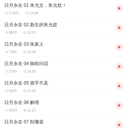
日月永在 01 朱允文，朱允炆！
收听，可下载重复收听。
2、版权归原作者所有，严禁翻录成任何形式，严禁在任何第三方平
1.34万
14:09
台传播，违者将追究其法律责任。
3、如在充值／购买环节遇到问题，您可通过页面右上方按钮，将页
日月永在 02 新生的朱允炆
面分享至微信内使用微信支付完成购买。
8833
13:57
4、在购买过程中，如果您有任何问题，可以按以下步骤咨询在线客
服：
日月永在 03 朱家人
第一步：您可在喜马拉雅APP【账号-联系客服】中咨询在线客服；
7345
12:59
第二步：如果您无法联系上APP内在线客服，可关注【喜马拉雅
APP】公众号，通过下方菜单栏里【我的-在线客服】咨询在线客
日月永在 04 御前问话
服；
7245
18:50
第三步：如果在线客服都未取得联系，也可拨打客服电话：400-
838-5616
日月永在 05 措手不及
6425
11:44
日月永在 06 解缙
6063
11:13
日月永在 07 削藩策