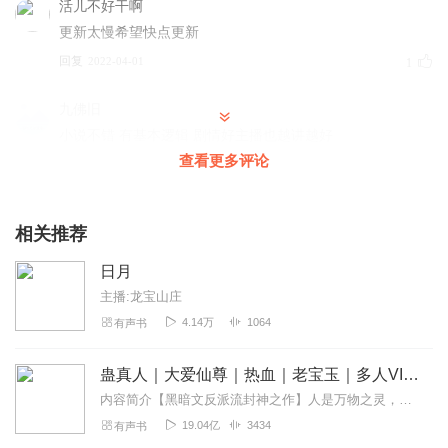
活儿不好干啊
更新太慢希望快点更新
回复
2022-04-01
1
九佛旧
小说不错 有基本逻辑 剧情好主播也越讲越好
查看更多评论
回复
2022-10-24
0
云淡风轻_ng0
相关推荐
加油，加油，爆更一下
回复
2022-09-27
0
日月
主播:龙宝山庄
4.14万
1064
有声书
蛊真人｜大爱仙尊｜热血｜老宝玉｜多人VIP免费有声剧
内容简介【黑暗文反派流封神之作】人是万物之灵，蛊是天地真精。一个穿越者不断重生的故事。一个养蛊、炼蛊、用蛊的奇特世界。配音组（男角色）老宝玉旁白...
19.04亿
3434
有声书