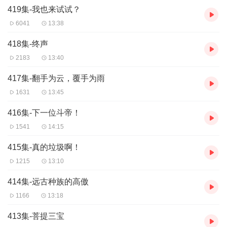
419集-我也来试试？
6041
13:38
418集-终声
2183
13:40
417集-翻手为云，覆手为雨
1631
13:45
416集-下一位斗帝！
1541
14:15
415集-真的垃圾啊！
1215
13:10
414集-远古种族的高傲
1166
13:18
413集-菩提三宝