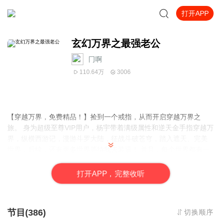
打开APP
玄幻万界之最强老公
冂啊
110.64万
3006
【穿越万界，免费精品！】捡到一个戒指，从而开启穿越万界之
旅。 身为超级至尊VIP用户，杨宇带着满级属性和逆天金手指穿越万
界，纵横西游记，漫游斗罗大陆，征战斗破苍穹，踏入遮天、完美
世界，后续，还有更多世界等待我去装逼！ 并且，每个世界都有一
个未婚妻在等着他……
打
开
A
P
P，完整收听
节目(386)
切换顺序