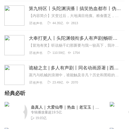
不放弃。七怪情义谁能敌。 斗狂战，战天斗。幽冥白
第九特区丨头陀渊演播丨搞笑热血都市丨伪戒丨VIP免费多人有声剧
回复
2021-08-23
9
【内容简介】灾变过后，大地满目疮痍。粮食匮乏，资源紧俏，局势混乱……一位从待规划区杀出来的青年，背对着漫天黄沙，孤身来到九区谋生，却不曾想偶然结识三五好友，一念...
44.35亿
2813
有声书
听友297141713
更新更新更新更新更新更新更新更新加油
大奉打更人丨头陀渊领衔多人有声剧|畅听全集|王鹤棣、田曦薇主演影视剧原著|卖报小郎君
回复
2021-05-31
6
【冒泡有奖】听说杨千幻那厮要与我一较高下，我许七安要开始装叉了！快进入声音播放页戳下方输入框，冒个泡偷偷告诉我，我要用哪些诗词才能胜过他？说得好的，有赏！202...
110.59亿
1754
有声书
1890222wosd
哪有什么穿越诸天，只不过是一个少年睡觉前的梦境而已
诡秘之主 | 多人有声剧丨同名动画原著 | 西幻克苏鲁 | 乌贼作品
回复
2021-10-31
5
蒸汽与机械的浪潮中，谁能触及非凡？历史和黑暗的迷雾里，又是谁在耳语？我从诡秘中醒来，睁眼看见这个世界：枪械，大炮，巨舰，飞空艇，差分机；魔药，占卜，诅咒，倒吊人...
23.49亿
2070
有声书
阿达西嘞
经典必听
找的就是这样的，好难找，有人推荐吗谢谢
回复
2021-06-06
4
蛊真人｜大爱仙尊｜热血｜老宝玉｜多人VIP免费有声剧
专辑播放量超19.5亿
看不到尽头镜
19.05亿
我不喜欢女人太多了，超过5位的都是种马文。太专情了也不