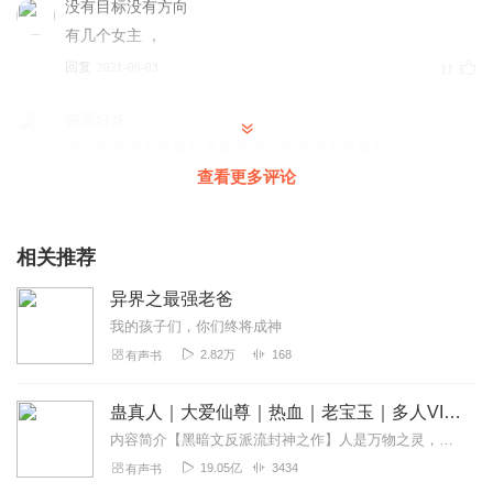
没有目标没有方向
有几个女主 ，
回复
2021-06-03
11
善恶好坏
求更新求更新求更新求更新求更新求更新求更新
查看更多评论
回复
2021-06-02
10
锋行三国
相关推荐
蓝银草，昊天锤。双生武魂天地绝。 紫极瞳，鬼影踪。唐门
绝学显威力。 暗器谱，擒龙手。佛怒唐莲颠众生。 诺丁城，
异界之最强老爸
初来道。魂师学院展头角。 柔骨兔，名小舞。一见钟情谁知
我的孩子们，你们终将成神
晓。 大师出，父子情。一日为师终为父。 魂导器，思乡情，
2.82万
168
有声书
二十四桥明月夜。 昊天宗，乱披风。谁敢一战试争锋。 初遇
敌，邪眸虎。戴家子嗣戴沐白。 白虎威，金刚变。龙须神针
蛊真人｜大爱仙尊｜热血｜老宝玉｜多人VIP免费有声剧
初展现。 史莱克，七怪合。不动明王又如何？ 入星斗，小舞
失。唐三暴走战魔蛛。 魔蛛灭，魂环显。奋不顾身入体现。
内容简介【黑暗文反派流封神之作】人是万物之灵，蛊是天地真精。一个穿越者不断重生的故事。一个养蛊、炼蛊、用蛊的奇特世界。配音组（男角色）老宝玉旁白...
蛛网缚，魂骨出。剧毒恶煞八蛛矛。 侠骨义，柔骨情。此生
19.05亿
3434
有声书
无憾走一遭。 回学院，集训练。魔鬼教训怪物生。 不抛弃，