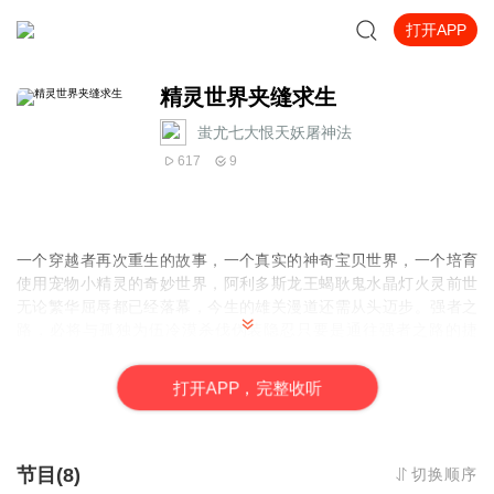
打开APP
精灵世界夹缝求生
蚩尤七大恨天妖屠神法
617
9
一个穿越者再次重生的故事，一个真实的神奇宝贝世界，一个培育
使用宠物小精灵的奇妙世界，阿利多斯龙王蝎耿鬼水晶灯火灵前世
无论繁华屈辱都已经落幕，今生的雄关漫道还需从头迈步。强者之
路，必将与孤独为伍冷漠杀伐伪装隐忍只要是通往强者之路的捷
径，他都会毫不犹豫地踏上去。
打
开
A
P
P，完整收听
节目(8)
切换顺序