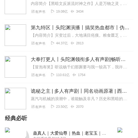
内容简介【黑暗文反派流封神之作】人是万物之灵，蛊是天地真精。一个穿越者不断重生的故事。一个养蛊、炼蛊、用蛊的奇特世界。配音组（男角色）老宝玉旁白...
19.08亿
3434
有声书
第九特区丨头陀渊演播丨搞笑热血都市丨伪戒丨VIP免费多人有声剧
【内容简介】灾变过后，大地满目疮痍。粮食匮乏，资源紧俏，局势混乱……一位从待规划区杀出来的青年，背对着漫天黄沙，孤身来到九区谋生，却不曾想偶然结识三五好友，一念...
44.37亿
2813
有声书
大奉打更人丨头陀渊领衔多人有声剧|畅听全集|王鹤棣、田曦薇主演影视剧原著|卖报小郎君
【冒泡有奖】听说杨千幻那厮要与我一较高下，我许七安要开始装叉了！快进入声音播放页戳下方输入框，冒个泡偷偷告诉我，我要用哪些诗词才能胜过他？说得好的，有赏！202...
110.61亿
1754
有声书
诡秘之主 | 多人有声剧丨同名动画原著 | 西幻克苏鲁 | 乌贼作品
蒸汽与机械的浪潮中，谁能触及非凡？历史和黑暗的迷雾里，又是谁在耳语？我从诡秘中醒来，睁眼看见这个世界：枪械，大炮，巨舰，飞空艇，差分机；魔药，占卜，诅咒，倒吊人...
23.50亿
2070
有声书
经典必听
蛊真人｜大爱仙尊｜热血｜老宝玉｜多人VIP免费有声剧