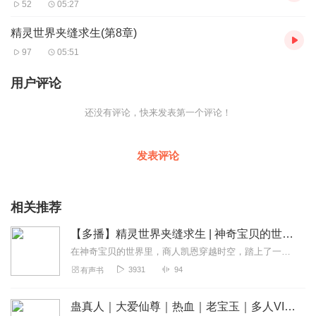
52
05:27
精灵世界夹缝求生(第8章)
97
05:51
用户评论
还没有评论，快来发表第一个评论！
发表评论
相关推荐
【多播】精灵世界夹缝求生 | 神奇宝贝的世界 | 轻小说 · 同人衍生
在神奇宝贝的世界里，商人凯恩穿越时空，踏上了一段培育剧毒神奇宝贝的艰辛旅程。他的终极目标是征服毒系天王的宝座，权力与地位的诱惑驱动着他不断前行。面对阿桔的超级耿...
3931
94
有声书
蛊真人｜大爱仙尊｜热血｜老宝玉｜多人VIP免费有声剧