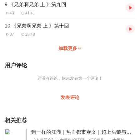
9.《兄弟啊兄弟 上 》第九回
43
41:41
10.《兄弟啊兄弟 上 》第十回
37
28:48
加载更多
用户评论
还没有评论，快来发表第一个评论！
发表评论
相关推荐
狗一样的江湖｜热血都市爽文｜超上头狼与兄弟
【内容简介】八十年代的江湖，义字当头。九十年代的江湖，钱财为首。千禧年后的江湖，为权作狗。这个故事里，黑就是黑，白就是白，不会有半点虚伪的正义描写，也不会出现任...