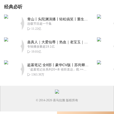
经典必听
青山丨头陀渊演播丨轻松搞笑丨重生穿越丨古代权谋丨VIP免费 | 多人有声剧
连载节目超一千集
11.22亿
蛊真人｜大爱仙尊｜热血｜老宝玉｜多人VIP免费有声剧
专辑播放量超19.1亿
19.01亿
盗墓笔记 全8部丨豪华CV版丨苏尚卿&边江 领衔 多人有声剧丨冠声文化丨南派三叔
「盗墓笔记全系列20+本 收听直达」戳 >>改编自南派三叔同名作品，腾讯音乐娱乐集团出品，冠声文化制作，...
1363.39万
© 2014-
2026
喜马拉雅 版权所有