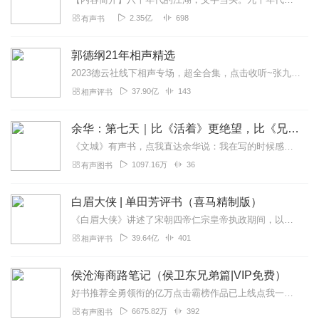
2.35亿
698
有声书
郭德纲21年相声精选
2023德云社线下相声专场，超全合集，点击收听~张九龄2023年线下专场，全新上线~孟鹤堂2023年线下专场，爆笑收听~高峰栾云平2023年线下专场，超新首发~...
37.90亿
143
相声评书
余华：第七天｜比《活着》更绝望，比《兄弟》更荒诞
《文城》有声书，点我直达余华说：我在写的时候感到现实世界的冷酷，所以我需要温暖的部分，至善的部分，给予自己希望，也想给予读者希望。我写下了一个美好的死者世界。这...
1097.16万
36
有声图书
白眉大侠 | 单田芳评书（喜马精制版）
《白眉大侠》讲述了宋朝四帝仁宗皇帝执政期间，以徐良、白云瑞为书胆，包括七侠、大五义、小五义、小七杰等众开封府校尉，在八王赵德芳、包拯、颜查散等清官的支持下，为保...
39.64亿
401
相声评书
侯沧海商路笔记（侯卫东兄弟篇|VIP免费）
好书推荐全勇领衔的亿万点击霸榜作品已上线点我一键收听>>>《权路征途》点击破亿平台霸榜，文学大赛一等奖作品点我一键收听>>>《江山志远》【强烈推荐】大神作家小桥...
6675.82万
392
有声图书