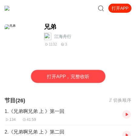
打开APP
兄弟
江海舟行
1132
3
打
开
A
P
P，完整收听
节目(26)
切换顺序
1.《兄弟啊兄弟 上 》第一回
134
41:59
2.《兄弟啊兄弟 上 》第二回