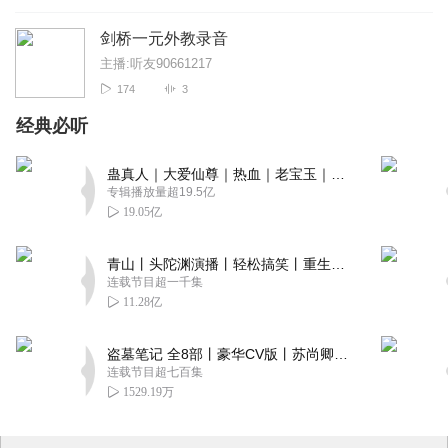
剑桥一元外教录音
主播:听友90661217
174
3
经典必听
蛊真人｜大爱仙尊｜热血｜老宝玉｜多人VIP免费有声剧
专辑播放量超19.5亿
19.05亿
青山丨头陀渊演播丨轻松搞笑丨重生穿越丨古代权谋丨VIP免费 | 多人有声剧
连载节目超一千集
11.28亿
盗墓笔记 全8部丨豪华CV版丨苏尚卿&边江 领衔 多人有声剧丨冠声文化丨南派三叔
连载节目超七百集
1529.19万