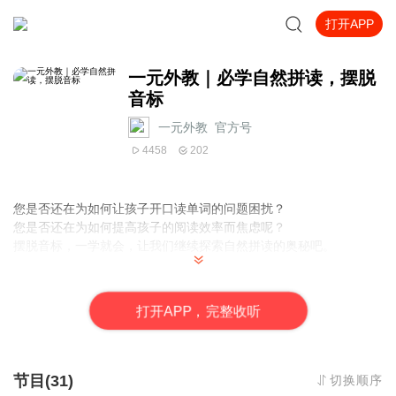
打开APP
一元外教｜必学自然拼读，摆脱
音标
一元外教_官方号
4458
202
您是否还在为如何让孩子开口读单词的问题困扰？
您是否还在为如何提高孩子的阅读效率而焦虑呢？
摆脱音标，一学就会，让我们继续探索自然拼读的奥秘吧。
打
开
A
P
P，完整收听
自然拼读课是“一元外教”为英语启蒙期的孩子倾情打造的系列课程，
有效的利用汉语拼音与字母的联系，帮助学生通过辨识字母以及字
母组合的发音规律，让学生在轻松愉快的氛围中，较为全面的掌握
认读单词的英语拼读规律，并真正达道“见词能读，听音能写”的能
节目(31)
切换顺序