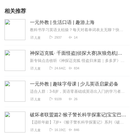
相关推荐
一元外教 | 生活口语 | 趣游上海
教科书学习英语太枯燥？每天对着单词表太无聊？快来和老外一起走出课堂，游遍上海。在14节课程中，您将走遍上海十大景点,体验西方现代文化和中国古典情怀的冲撞。快来...
2937
14
儿童
神探迈克狐· 千面怪盗|侦探大赛|灰狼危机|多多罗
新专辑点击收听《神探迈克狐·怪盗归来篇｜多多罗》！！！>>>点击进入主播橱窗购买《神探迈克狐》系列图书吧!<<<多多罗故事【点击前往】收听多多罗其他好玩有趣的故...
24.64亿
834
儿童
一元外教 | 趣味字母课 | 少儿英语启蒙必备
适合人群：3-8岁，英语零基础或英语出入门的学习者。专为零基础小朋友打造的“字母轻课包”。从英语的26个字母基础认识开始，在有趣的故事中学习字母发音相关的词汇。
9109
26
儿童
破坏者联盟篇2·猴子警长科学探案记|宝宝巴士故事
【适听年龄】7岁+《猴子警长科学探案记》系列《破坏者联盟篇1·猴子警长科学探案记》>>>《破坏者联盟篇2·猴子警长科学探案记》>>>《破坏者联盟篇3·猴子警长科...
16.19亿
846
儿童