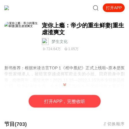
打开APP
宠你上瘾：帝少的重生鲜妻|重生
虐渣爽文
梦生文化
724.64万
1.05万
新书推荐：
根据米读古言TOP 1《棺中凰妃》正式上线啦~原本是医
学世家继承人，被暗害穿越成将军府走失的小姐。回府前身中剧
毒，痴傻两年，重绽光华！2021.11.15—2022.1.15为本专辑新品推
广期，限免时间2个月。点击就听【超能演·哭哭啼啼抱大腿菟丝
花】x 【超能装·看你演却入了戏的偏执病娇】
打
开
A
P
P，完整收听
！！！点击订阅！！！
！！！多多评论！！！
【强烈推荐】
本作品为付费有声书，部分集数可免费试听，付费音频0.2元/集，会
节目(703)
切换顺序
员免费收听；日更3集，不定时爆更，多多评论订阅可加更哦~