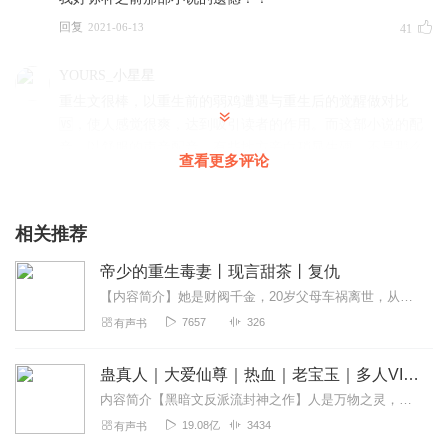
回复
2021-06-13
41
YOURS_小星星
重生文很棒，以重生前的弱鸡遭遇与重生后的觉醒做对比
🆚，使人感觉很爽，达到吸引读者的作用。而这部小说的配
音，以舒服的声音配音，有些地方旁白稍显生硬，不是那么
查看更多评论
的身临其境，但总体感觉不错！人物配音情绪转折起伏配的
感觉非常良好！很喜欢♥ 感谢配音制作💐
回复
2021-10-02
14
相关推荐
相依_7f
帝少的重生毒妻丨现言甜茶丨复仇
超级好听的，总共有多少集希望不会断更🌹🌹
【内容简介】她是财阀千金，20岁父母车祸离世，从家族的手上接过若氏的大旗，以风火之姿将若氏集团带向鼎盛。一时之间，商业女王，业界英才，所有华美之词都环绕在她的身...
7657
326
有声书
回复
2021-06-14
13
听友201682149
蛊真人｜大爱仙尊｜热血｜老宝玉｜多人VIP免费有声剧
这个没有一点优点 就是脾气大 脑子也不好用
内容简介【黑暗文反派流封神之作】人是万物之灵，蛊是天地真精。一个穿越者不断重生的故事。一个养蛊、炼蛊、用蛊的奇特世界。配音组（男角色）老宝玉旁白...
19.08亿
3434
有声书
回复
2021-07-22
10