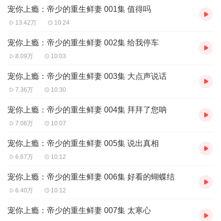
宠你上瘾：帝少的重生鲜妻 001集 值得吗
【内容介绍】
重生归来，她愈发的肆无忌惮。上一世的仇，她报得彻彻底底！上
13.42万
10:24
一世看上的男人，这一世被她撩得几乎上瘾！他是别人口中权势滔
天，高高在上的帝国少帅，却和她杠上了。为了让她一步一步落入
宠你上瘾：帝少的重生鲜妻 002集 给我停车
他的陷阱，心甘情愿的与他共度余生，他任由她在他的眼皮子底下
8.09万
10:03
闯祸，在他头顶上撒野！少帅有两句经典格言。“第一，老婆说的话
都是对的！” “第二，即便不对，也参考第一句！”
宠你上瘾：帝少的重生鲜妻 003集 大点声说话
【作者介绍】
7.36万
10:30
谢流影
【播音简介】
宠你上瘾：帝少的重生鲜妻 004集 拜拜了您呐
苏满、砚声、小邪岛主
7.06万
10:07
宠你上瘾：帝少的重生鲜妻 005集 说出真相
6.67万
10:12
宠你上瘾：帝少的重生鲜妻 006集 好看的蝴蝶结
6.40万
10:12
宠你上瘾：帝少的重生鲜妻 007集 太寒心