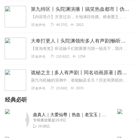
1397311zdcc
第九特区丨头陀渊演播丨搞笑热血都市丨伪戒丨VIP免费多人有声剧
主播的声音很好听 👍👍👍👍
【内容简介】灾变过后，大地满目疮痍。粮食匮乏，资源紧俏，局势混乱……一位从待规划区杀出来的青年，背对着漫天黄沙，孤身来到九区谋生，却不曾想偶然结识三五好友，一念...
44.37亿
2813
有声书
回复
2021-06-01
8
归零啊啊
大奉打更人丨头陀渊领衔多人有声剧|畅听全集|王鹤棣、田曦薇主演影视剧原著|卖报小郎君
求更，求更！！！！！！！！
【冒泡有奖】听说杨千幻那厮要与我一较高下，我许七安要开始装叉了！快进入声音播放页戳下方输入框，冒个泡偷偷告诉我，我要用哪些诗词才能胜过他？说得好的，有赏！202...
110.62亿
1754
有声书
回复
2021-07-27
7
1870397mipr
诡秘之主 | 多人有声剧丨同名动画原著 | 西幻克苏鲁 | 乌贼作品
很好听，主播声音好听内容很👍✌✌👍
蒸汽与机械的浪潮中，谁能触及非凡？历史和黑暗的迷雾里，又是谁在耳语？我从诡秘中醒来，睁眼看见这个世界：枪械，大炮，巨舰，飞空艇，差分机；魔药，占卜，诅咒，倒吊人...
23.50亿
2070
有声书
回复
2021-06-20
7
经典必听
听友309074550
好听好听真好听支持😁
蛊真人｜大爱仙尊｜热血｜老宝玉｜多人VIP免费有声剧
专辑播放量超19.8亿
回复
2021-06-23
6
19.08亿
颤抖的五花肉O