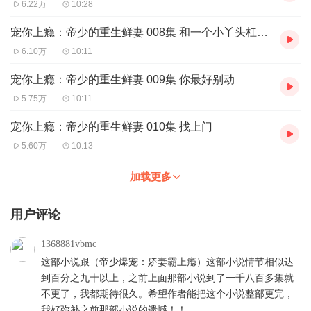
6.22万
10:28
宠你上瘾：帝少的重生鲜妻 008集 和一个小丫头杠上了
6.10万
10:11
宠你上瘾：帝少的重生鲜妻 009集 你最好别动
5.75万
10:11
宠你上瘾：帝少的重生鲜妻 010集 找上门
5.60万
10:13
加载更多
用户评论
1368881vbmc
这部小说跟（帝少爆宠：娇妻霸上瘾）这部小说情节相似达
到百分之九十以上，之前上面那部小说到了一千八百多集就
不更了，我都期待很久。希望作者能把这个小说整部更完，
我好弥补之前那部小说的遗憾！！