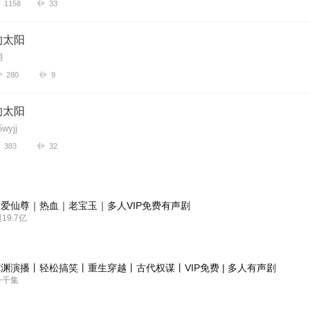
1158
33
的太阳
月
280
9
的太阳
wyjj
383
32
爱仙尊｜热血｜老宝玉｜多人VIP免费有声剧
9.7亿
渊演播丨轻松搞笑丨重生穿越丨古代权谋丨VIP免费 | 多人有声剧
一千集