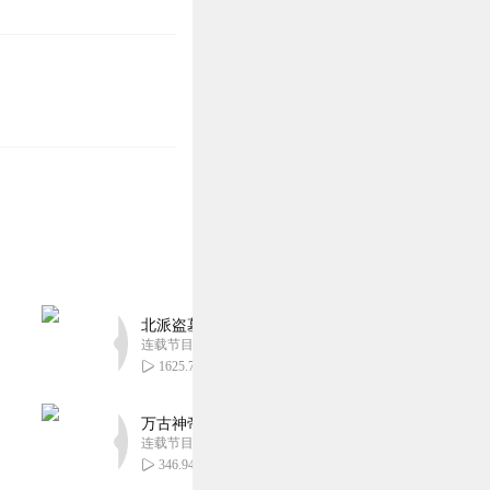
北派盗墓笔记丨头陀渊出品丨悬疑灵异丨摸金校尉丨
连载节目超四百集
1625.73万
万古神帝丨玄幻丨热血丨紫襟团队演播丨多人有声
连载节目超二百集
346.94万