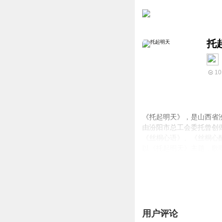
托
10
《托起明天》，是山西省
由汾阳市总工会委托曾创
《丝桐心语》、《丝桐心
以《托起明天》主题，歌
一茬又一茬基层职工，心
阔步改革开放的大道，共
用户评论