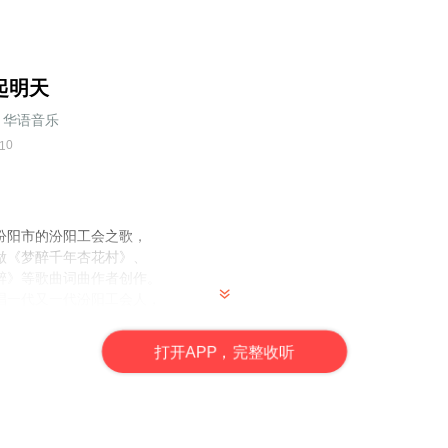
起明天
华语音乐
0
1
汾阳市的汾阳工会之歌，
做《梦醉千年杏花村》、
醉》等歌曲词曲作者创作。
唱一代又一代汾阳工会人，
相依、手相牵，
同托起工人阶级幸福的明天。
打
开
A
P
P，完整收听