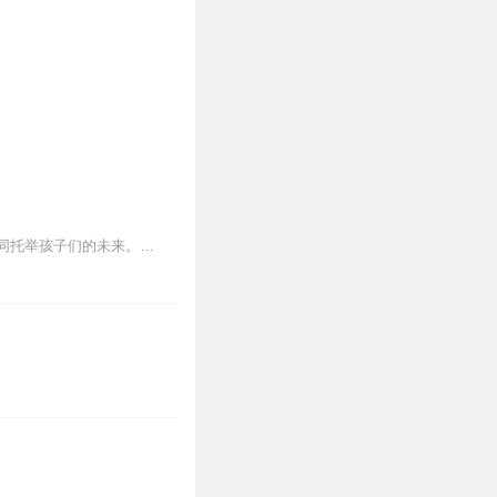
本专辑原名《背经童子功》，现名《托举明天的太阳》，旨在同各位家长一同学习成长，共同托举孩子们的未来。建议在100集以后听，前面六十多集都是跟孩子一起诵读中国经典...