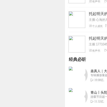
有声书
托起明天
主播:心海的
个人成长
托起明天
主播:1771045
有声书
经典必听
蛊真人｜大
专辑播放量超1
19.08亿
青山丨头陀
连载节目超
11.32亿