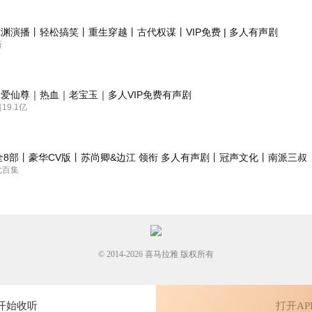
听了3集 感受是水字数一流 就是不知道写了点啥
渊演播丨轻松搞笑丨重生穿越丨古代权谋丨VIP免费 | 多人有声剧
新
。。。。。。。。。
爱仙尊｜热血｜老宝玉｜多人VIP免费有声剧
9.1亿
全8部丨豪华CV版丨苏尚卿&边江 领衔 多人有声剧丨冠声文化丨南派三叔
七百集
© 2014-
2026
喜马拉雅 版权所有
开始收听
打开AP