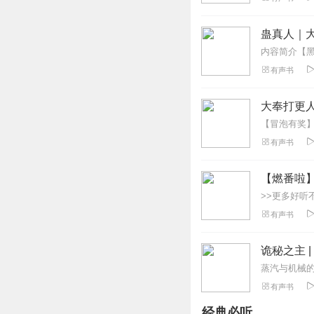
没有猪脚都不知你
回复
2022-03-01
蛊真人｜大
啊祖_nq
有声书
我都听到12集了
了……主角也不知
大奉打更人
回复
2022-03-21
有声书
血沐红尘
这个是小说，有点
【燃番啦
回复
2022-03-15
有声书
rtyp5i1nob6g3tt9of
不知所谓。。。。
诡秘之主 
回复
2022-03-29
有声书
5p5fmgejrhevjgaxe9
经典必听