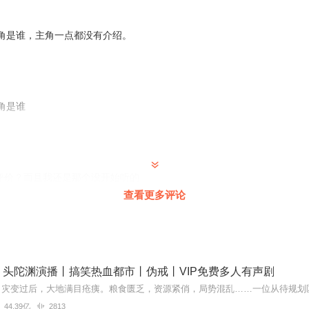
，前71集为免费试听，购买成功后，即可收听，可下载重复收听。
严禁翻录成任何形式，严禁在任何第三方平台传播，违者将追究其法律责
遇到问题，您可通过页面右上方按钮，将页面分享至微信内使用微信支付
角是谁，主角一点都没有介绍。
您有任何问题，可以按以下步骤咨询在线客服：
PP【账号-联系客服】中咨询在线客服；
APP内在线客服，可关注【喜马拉雅APP】公众号，通过下方菜单栏里
得联系，也可拨打客服电话：400-838-5616
角是谁
人评价？而且我还是那个没开始听的
查看更多评论
9
还是没听过的
丨头陀渊演播丨搞笑热血都市丨伪戒丨VIP免费多人有声剧
44.39亿
2813