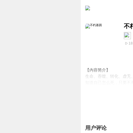
不
18
【内容简介】
生命、吞噬、转化、虚无
知道自己怎么死，只要不
【作者/主播】
作者简介：soul舞冰，
主播简介：主播舟川，代
乔北等 ，《史上最强掌门
【购买须知】
用户评论