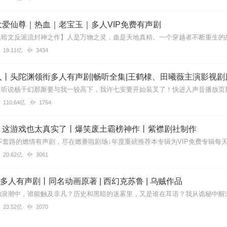
讲的是啥
爱仙尊｜热血｜老宝玉｜多人VIP免费有声剧
19.11亿
3434
完全听不懂，像是古装武侠小说，又是修仙小说，名字又像未来科技基因小
道是谁，看了很多目录也看不懂了
丨头陀渊领衔多人有声剧|畅听全集|王鹤棣、田曦薇主演影视剧
110.64亿
1754
稀奇。
】这游戏也太真实了丨爆笑废土霸榜神作丨紫襟剧社制作
20.62亿
3061
01
。。。
| 多人有声剧丨同名动画原著 | 西幻克苏鲁 | 乌贼作品
23.52亿
2070
sh