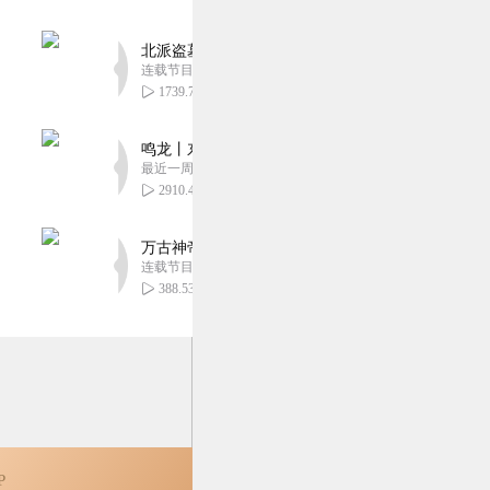
0
北派盗墓笔记丨头陀渊出品丨悬疑灵异丨摸金校尉丨
连载节目超五百集
1739.78万
0
鸣龙丨东方玄幻丨紫襟团队丨轻松搞笑丨多人有声
最近一周更新
2910.47万
万古神帝丨玄幻丨热血丨紫襟团队演播丨多人有声
连载节目超二百集
388.53万
P