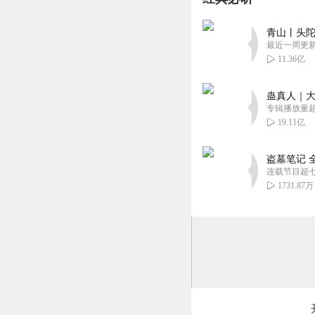
看了评论20集开始
回复
2023-12-10
青山丨头陀
最近一周更
11.36亿
什么玩意儿。。。
回复
2022-12-04
蛊真人｜大
专辑播放量超1
19.11亿
盗墓笔记 
连载节目超
1731.87万