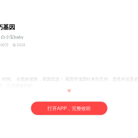
朽基因
白小宝baby
.00万
2418
、时间。 全新的道路，基因武道！ 基因学顶梁柱来到五州，是意外还是必
死，总是能做到的。
主要代表作品：《不朽基因》，《幻影至尊》。
打
开
A
P
P，完整收听
表作品《神级兵王混都市》《擎天武尊》，客串作品代表作《唯武毒尊》-严
》-牧尘