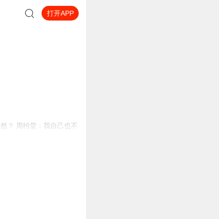
打开APP
然？ 周枍堂：我自己也不
琦 《海上秘事》-九爷、