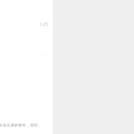
任。
完成购买。
5
【我的-在线客服】咨询在
6
8
1
【内容简介】灾变过后，大地满目疮痍。粮食匮乏，资源紧俏，局势混乱……一位从待规划区杀出来的青年，背对着漫天黄沙，孤身来到九区谋生，却不曾想偶然结识三五好友，一念...