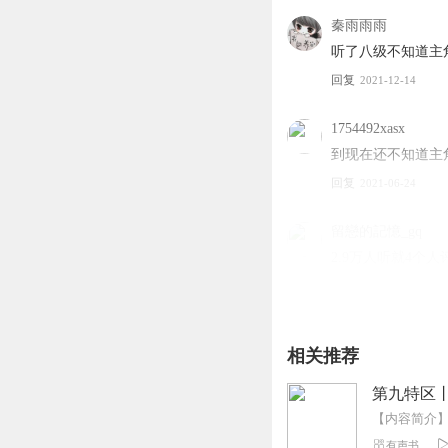
1、本作品为付费有声书
2、版权归原作者所有，
秦雨雨雨
3、如在充值／购买环节
听了八级不知道主
4、在购买过程中，如果
回复
2021-12-14
第一步：您可在喜马拉雅A
第二步：如果您无法联系上
线客服；
1754492xasx
第三步：如果在线客服都未取
到现在还不知道主
回复
2021-06-24
留戀的記憶_gq
2.9万人听就4个
回复
2022-01-19
y1sjniseykj8zt3e0ux
相关推荐
为什么没评分 我
回复
2022-02-22
第九特区
QQ蜡笔
有声书