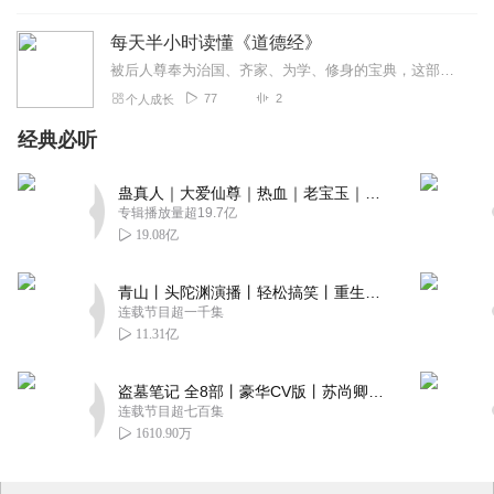
每天半小时读懂《道德经》
被后人尊奉为治国、齐家、为学、修身的宝典，这部被誉为【万经之王】的奇书，对中国古老的哲学，科学，政治，宗教等都产生了深刻的影响。内容博大精深，涵括百家、包容万物...
77
2
个人成长
经典必听
蛊真人｜大爱仙尊｜热血｜老宝玉｜多人VIP免费有声剧
专辑播放量超19.7亿
19.08亿
青山丨头陀渊演播丨轻松搞笑丨重生穿越丨古代权谋丨VIP免费 | 多人有声剧
连载节目超一千集
11.31亿
盗墓笔记 全8部丨豪华CV版丨苏尚卿&边江 领衔 多人有声剧丨冠声文化丨南派三叔
连载节目超七百集
1610.90万