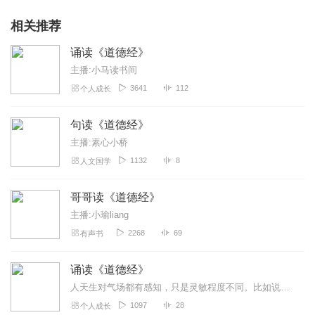
相关推荐
诵读《道德经》
主播:小马读书间
3641
112
个人成长
句读《道德经》
主播:素心小桥
1132
8
人文国学
哥哥读《道德经》
主播:小瑜liang
2268
69
有声书
诵读《道德经》
人天生对气场都有感知，只是灵敏程度不同。比如说，屋里两个人刚吵完架，你走进去，会感觉到气氛不对劲。这是气场告诉你的信息，不用言语。
1097
28
个人成长