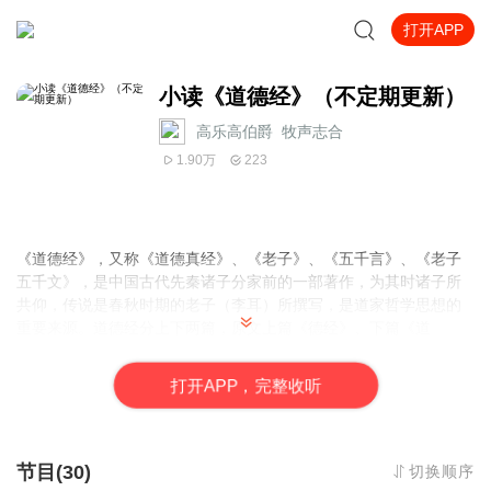
打开APP
小读《道德经》（不定期更新）
高乐高伯爵_牧声志合
1.90万
223
《道德经》，又称《道德真经》、《老子》、《五千言》、《老子
五千文》，是中国古代先秦诸子分家前的一部著作，为其时诸子所
共仰，传说是春秋时期的老子（李耳）所撰写，是道家哲学思想的
重要来源。道德经分上下两篇，原文上篇《德经》、下篇《道
经》，不分章，后改为《道经》37章在前，第38章之后为《德
经》，并分为81章 。文本以哲学意义之“道德”为纲宗，论述修身、
打
开
A
P
P，完整收听
治国、用兵、养生之道，而多以政治为旨归，乃所谓“内圣外王”之
学，文意深奥，包涵广博 。被华夏先辈誉为万经之王。
节目(30)
切换顺序