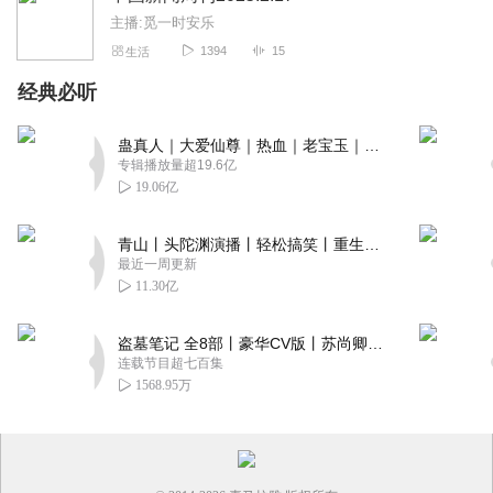
主播:觅一时安乐
1394
15
生活
经典必听
蛊真人｜大爱仙尊｜热血｜老宝玉｜多人VIP免费有声剧
专辑播放量超19.6亿
19.06亿
青山丨头陀渊演播丨轻松搞笑丨重生穿越丨古代权谋丨VIP免费 | 多人有声剧
最近一周更新
11.30亿
盗墓笔记 全8部丨豪华CV版丨苏尚卿&边江 领衔 多人有声剧丨冠声文化丨南派三叔
连载节目超七百集
1568.95万