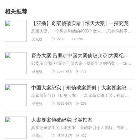
相关推荐
【双播】奇案侦破实录 | 惊天大案 | 一探究竟
恶魔夫妻、一个男人和他的4000个女人.....只有你想不到的，没有他不敢做的
2208
196
悬疑
督办大案:吕鹏讲中国大案侦破实录|大案纪实2023
部委亲自”操刀“督办刑侦大案一份份尘封的档案，一场场残酷阴谋，悬案再次重现天日……离奇、惊悚、耐人寻味，信仰与罪恶、欺骗与良善对抗撕扯……夺命现场，让人肾上腺素...
1577.99万
777
悬疑
中国大案纪实｜刑侦破案原创｜大案要案纪实录
老崔最新节目《历史大案》，老崔新专辑上线，期待您的宠幸。五星好评+15字好评留下您的脚印，告诉老崔您来过。【内容简介】中国大案纪实----不论是杀人还是放火...
6836.66万
266
悬疑
大案要案侦破纪实|张嵩拍案
真实记录发生的大案要案，血的教训令人警醒。专辑内容品质优质高出同类专辑548.40%的播放率，平均80%的完播率播讲人：张嵩，某省级电视台主持人。1999年—...
4500.81万
427
历史