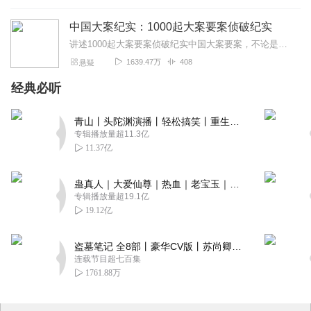
中国大案纪实：1000起大案要案侦破纪实
讲述1000起大案要案侦破纪实中国大案要案，不论是杀人还是放火,抢劫还是强奸、贪污还是受贿。都无法逃脱我人民警察的天网，高举法律的利剑！斩杀世间一切罪犯，为建设...
1639.47万
408
悬疑
经典必听
青山丨头陀渊演播丨轻松搞笑丨重生穿越丨古代权谋丨VIP免费 | 多人有声剧
专辑播放量超11.3亿
11.37亿
蛊真人｜大爱仙尊｜热血｜老宝玉｜多人VIP免费有声剧
专辑播放量超19.1亿
19.12亿
盗墓笔记 全8部丨豪华CV版丨苏尚卿&边江 领衔 多人有声剧丨冠声文化丨南派三叔
连载节目超七百集
1761.88万