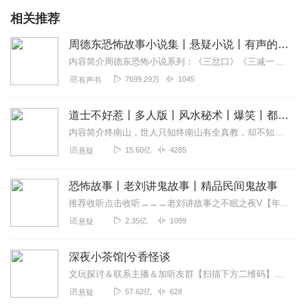
相关推荐
周德东恐怖故事小说集丨悬疑小说丨有声的紫襟演播
内容简介周德东恐怖小说系列：《三岔口》《三减一等于几》《九命猫》《谁摸了我一下》《冥婚》《奇门遁甲》《天惶惶地惶惶》《失常》《门》《我遇见了我》《尊敬的秦陵先生...
7699.29万
1045
有声书
道士不好惹丨多人版丨风水秘术丨爆笑丨都市丨悬疑丨骨头演播
内容简介终南山，世人只知终南山有全真教，却不知终南山下有一座破败的道观。世人只知茅山善捉鬼，天师精辟邪，杨公会风水，却不知古井观人最懂天道。那一天，古井观的人...
15.60亿
4285
悬疑
恐怖故事丨老刘讲鬼故事丨精品民间鬼故事
推荐收听点击收听→→→老刘讲故事之不眠之夜V【年度最佳鬼故事】点击收听→→→锁龙台秘闻！让你我一起下墓寻龙！每当黑夜来临之际，辗转反侧无法入眠之时，来听一听老刘...
2.35亿
1099
悬疑
深夜小茶馆|兮香怪谈
文玩探讨＆联系主播＆加听友群【扫描下方二维码】获取深夜小茶馆一手资讯↓↓↓
57.62亿
628
悬疑