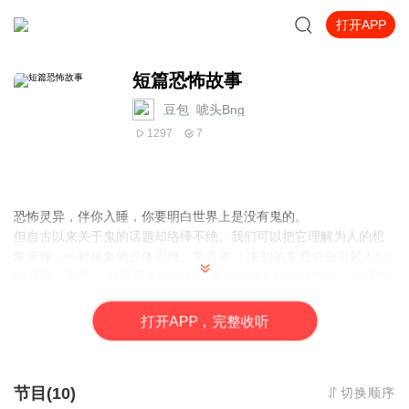
打开APP
短篇恐怖故事
豆包_唬头Bng
1297
7
恐怖灵异，伴你入睡，你要明白世界上是没有鬼的。
但自古以来关于鬼的话题却络绎不绝。我们可以把它理解为人的想
象延伸，一种抽象的立体思维。常言道 ：未知的东西总会引起人们
的遐思，恐惧。 越是不了解的东西越会引发人们的好奇心。在日益
千篇一律的生活里，人们需要感官的刺激，于是便有了鬼故事这种
文学消遣。
打
开
A
P
P，完整收听
节目(10)
切换顺序