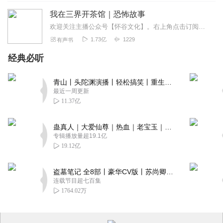
我在三界开茶馆｜恐怖故事
欢迎关注主播公众号【怀谷文化】。右上角点击订阅，一听到底，关注主播，更多惊喜等你解锁！作品简介：有人做活人买卖，有人做死人买卖，我做的就是死人的买卖，不是卖棺材...
1.73亿
1229
有声书
经典必听
青山丨头陀渊演播丨轻松搞笑丨重生穿越丨古代权谋丨VIP免费 | 多人有声剧
最近一周更新
11.37亿
蛊真人｜大爱仙尊｜热血｜老宝玉｜多人VIP免费有声剧
专辑播放量超19.1亿
19.12亿
盗墓笔记 全8部丨豪华CV版丨苏尚卿&边江 领衔 多人有声剧丨冠声文化丨南派三叔
连载节目超七百集
1764.02万