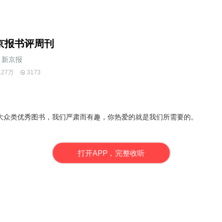
京报书评周刊
新京报
.27万
3173
大众类优秀图书，我们严肃而有趣，你热爱的就是我们所需要的。
打
开
A
P
P，完整收听