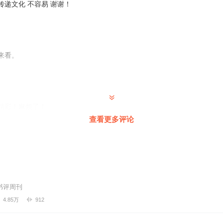
递文化 不容易 谢谢！
来看。
精彩！麻烦了！
查看更多评论
的书评……
书评周刊
4.85万
912
通古达今