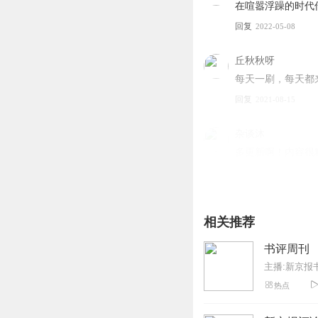
在喧嚣浮躁的时代传
回复
2022-05-08
丘秋秋呀
每天一刷，每天都
回复
2021-08-15
杂谈沐
多更新啊！内容很
回复
2021-10-10
Virgila
相关推荐
一直很喜欢新京报
回复
2023-06-24
书评周刊
主播:新京报
1370101lxdx
热点
有深度，有广度，