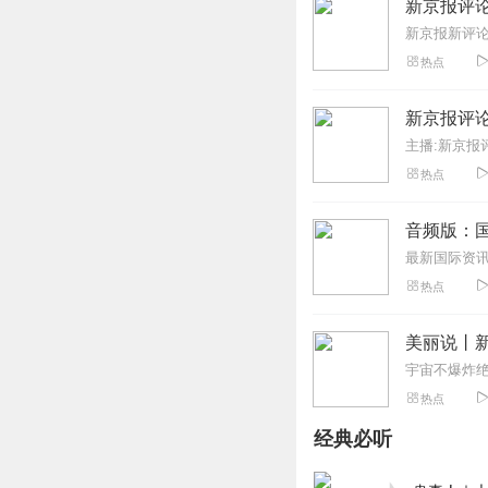
回复
2023-01-03
新京报评
新京报新评
无尽冬季
热点
女权主播给一分，
回复
2021-04-02
新京报评
主播:新京报
听友302774108
热点
23年的合订本还出
回复
2024-03-28
音频版：国
浪花飞起来了
热点
垃圾...夹带私货，
回复
2025-10-13
美丽说丨
Rosemarymeow
热点
很喜欢，一直在听
经典必听
回复
2024-07-16