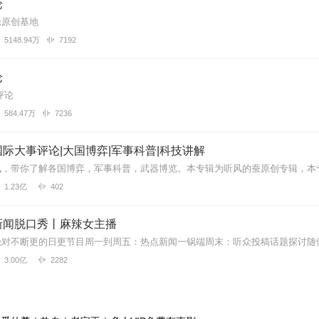
论
论原创基地
5148.94万
7192
继续打拳吧。
论
评论
584.47万
7236
吗
际大事评论|大国博弈|军事科普|科技讲解
1.23亿
402
不会客观评论...
新闻脱口秀丨麻辣女主播
3.00亿
2282
