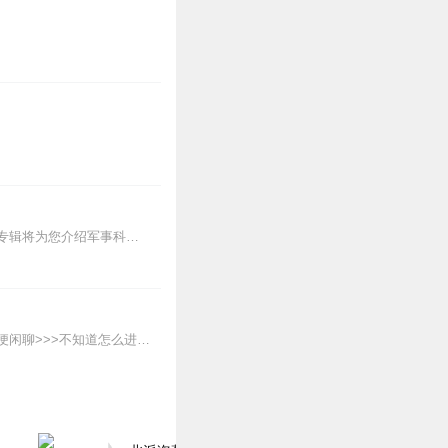
3
4
1
最新国际资讯，带你了解各国博弈，军事科普，武器博览。本专辑为听风的蚕原创专辑，本专辑将为您介绍军事科普和国际动态和热点大事，通过独家解读，为您理清热点之下的脉络...
0
宇宙不爆炸绝对不断更的日更节目周一到周五：热点新闻一锅端周末：听众投稿话题探讨随便闲聊>>>不知道怎么进主播橱窗购买零食的点击我哟，点我点我！<<<马栏山...
0