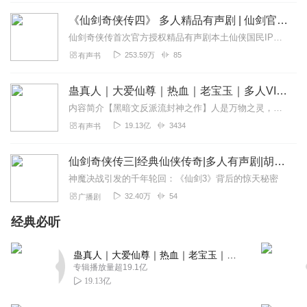
《仙剑奇侠传四》 多人精品有声剧 | 仙剑官方授权|仙剑4
淼峰行
仙剑奇侠传首次官方授权精品有声剧本土仙侠国民IP仙侠世界观开山之作全明星阵容配音十五年传奇再现张思王之|妶耳|白杺瓒|王凯|赵毅|唐小...
又阑尾了，主题曲叫什么名字，几好听
253.59万
85
有声书
回复
2023-10-26
0
蛊真人｜大爱仙尊｜热血｜老宝玉｜多人VIP免费有声剧
阿文zil
内容简介【黑暗文反派流封神之作】人是万物之灵，蛊是天地真精。一个穿越者不断重生的故事。一个养蛊、炼蛊、用蛊的奇特世界。配音组（男角色）老宝玉旁白...
為何不更新😭 好釣癮啊
19.13亿
3434
有声书
回复
2022-03-20
0
仙剑奇侠传三|经典仙侠传奇|多人有声剧|胡良伟、贺文潇、倔强的小红
1x235819m9919
神魔决战引发的千年轮回：《仙剑3》背后的惊天秘密
支持粵語故事。非常好聽。
32.40万
54
广播剧
回复
2021-05-22
0
经典必听
微风_1w1
蛊真人｜大爱仙尊｜热血｜老宝玉｜多人VIP免费有声剧
只有31集？虽然很想听，但还是等讲完再听吧。
专辑播放量超19.1亿
回复
2022-03-17
2
19.13亿