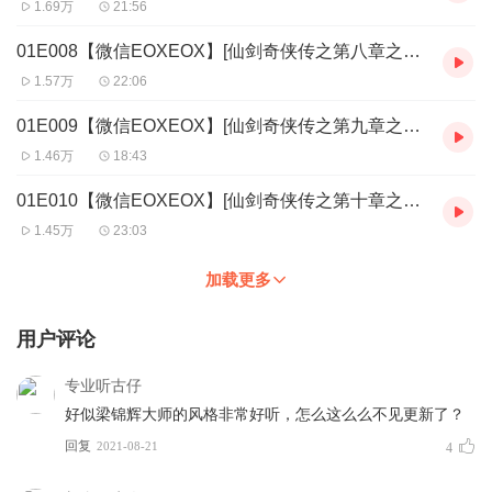
1.69万
21:56
01E008【微信EOXEOX】[仙剑奇侠传之第八章之疗愁忘忧,紫萱花伴君子-骆乐]
1.57万
22:06
01E009【微信EOXEOX】[仙剑奇侠传之第九章之仙书独悟,呢喃星水之间-骆乐]
1.46万
18:43
01E010【微信EOXEOX】[仙剑奇侠传之第十章之血染蓬莱,仙洲翻为杀场-骆乐]
1.45万
23:03
加载更多
用户评论
专业听古仔
好似梁锦辉大师的风格非常好听，怎么这么么不见更新了？
回复
2021-08-21
4