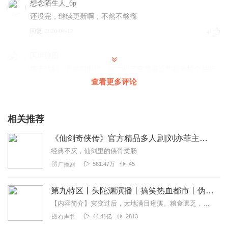
想念陌生人_6p
还没完，继续更新啊，不然不够瘾
回复
2020-04-12
4
阿坦拉图
终于找到，几年前听过，换手机了突然最近想起来那个且听
风吟粤语版的仙三有声书，听了几个都不是，今天终于找到
查看更多评论
了，我都忘了主播播的也是粤语了，记成是普通话的😂
回复
2022-11-20
2
相关推荐
聽古仔
《仙剑奇侠传》官方精品多人剧|刘亦菲主演电视剧
主播讲得很好，比起那些整天用我来代表故事主人翁的主播
经典不灭，仙剑里的侠骨柔肠
更加入神！希望更多作品出现
561.47万
45
广播剧
回复
2021-12-27
1
第九特区丨头陀渊演播丨搞笑热血都市丨伪戒丨VIP免费多人有声剧
heroyyd
【内容简介】灾变过后，大地满目疮痍。粮食匮乏，资源紧俏，局势混乱……一位从待规划区杀出来的青年，背对着漫天黄沙，孤身来到九区谋生，却不曾想偶然结识三五好友，一念...
粤语就是亲切，好听，好听，太好听了！
44.41亿
2813
有声书
回复
2021-07-03
1