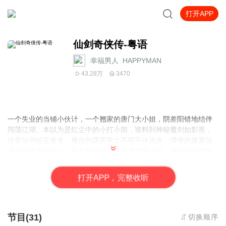
打开APP
仙剑奇侠传-粤语
幸福男人_HAPPYMAN
43.28万
3470
一个失业的当铺小伙计，一个翘家的唐门大小姐，阴差阳错地结伴
闯荡江湖。本以为是红尘中的小打小闹，谁料到神秘魔剑如影形，
珍贵仙书纷至沓来，魔化的霹雳死士不死不休追杀，缥缈的蓬莱仙
洲变成了血海尸山！更有禁忌的上古邪术突现人间，瑰丽的幻梦映
射诸神的秘密，超然的蜀山道门暗潮涌动，神将、魔尊、灵兽、海
妖、剑灵、心魔、景天、重楼
打
开
A
P
P，完整收听
节目(31)
切换顺序