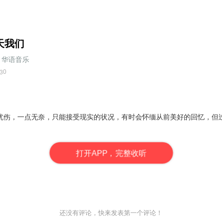
天我们
华语音乐
0
3
忧伤，一点无奈，只能接受现实的状况，有时会怀缅从前美好的回忆，但
打
开
A
P
P，完整收听
还没有评论，快来发表第一个评论！