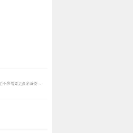
满足人类生存的基本需求，正成为一个日益严峻的挑战。为了继续养活不断增长的人口，我们不仅需要更多的食物，还需要更健康、更可持续的食物。本书从食物的角度切入，强调了...