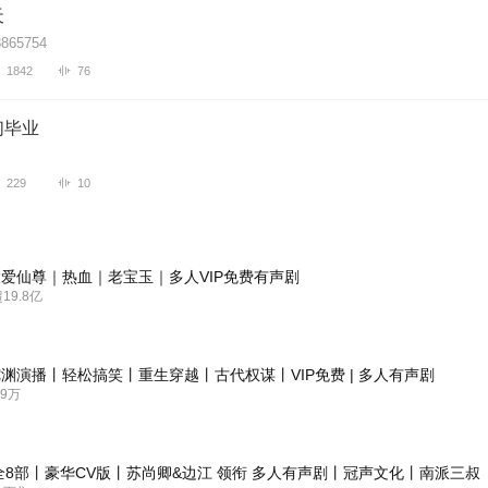
天
865754
1842
76
们毕业
229
10
爱仙尊｜热血｜老宝玉｜多人VIP免费有声剧
9.8亿
渊演播丨轻松搞笑丨重生穿越丨古代权谋丨VIP免费 | 多人有声剧
9万
全8部丨豪华CV版丨苏尚卿&边江 领衔 多人有声剧丨冠声文化丨南派三叔