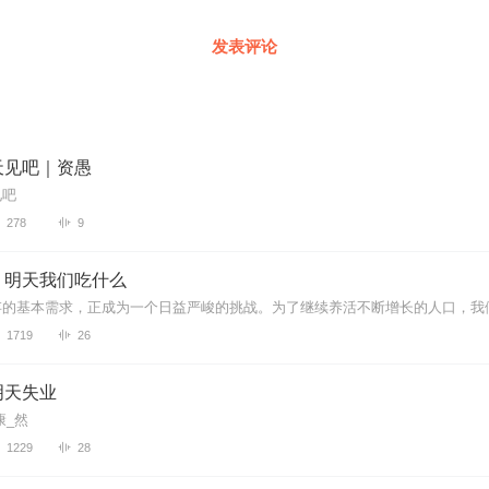
发表评论
天见吧｜资愚
见吧
278
9
：明天我们吃什么
1719
26
明天失业
康_然
1229
28