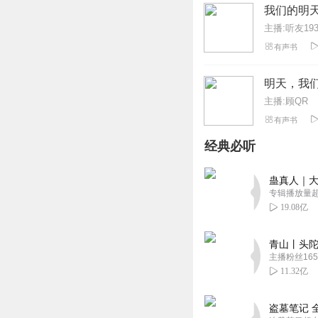
我们的明
主播:听友193
有声书
明天，我
主播:顾QR
有声书
经典必听
蛊真人｜大
专辑播放量超1
19.08亿
青山丨头陀
主播粉丝165
11.32亿
盗墓笔记 