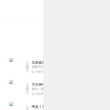
北派盗墓笔记丨头陀渊出品丨悬疑灵异丨摸金校尉丨
连载节目超四百集
1640.53万
万古神帝丨玄幻丨热血丨紫襟团队演播丨多人有声
最近一周更新
352.60万
鸣龙丨东方玄幻丨紫襟团队丨轻松搞笑丨多人有声