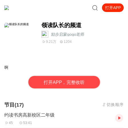
打开APP
领读队长的频道
励步启蒙gogo老师
9.21万
1204
啊
打
开
A
P
P，完整收听
节目(17)
切换顺序
约读书房高新校区二年级
45
53:41