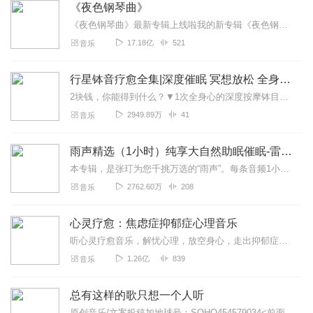
《夜色钢琴曲》
《夜色钢琴曲》最新专辑上线啦我的新专辑《夜色钢琴曲最新专辑》（点击跳转）已经上线，新专辑是《夜色钢琴曲》的升级版，我精选了诸多经典原创作品与大家分享，愿未来...
17.18亿
521
音乐
行星钵音疗愈全集|深度催眠 冥想放松 全身心深度按摩
2块钱，你能得到什么？▼1次全身心的深度按摩钵目前已广泛地被应用于美容Spa和按摩养生馆的疗程中，许多疗愈师使用铜钵在身体上，发现5分钟铜钵按摩的深度放松，效...
2949.89万
41
音乐
雨声精选（1小时）纯享大自然助眠催眠-雷雨声，下雨
本专辑，是张玎为您千挑万选的“雨声”。每条音频1小时，中间没有打扰。有轻柔细雨、淅淅沥沥；雨滴入水，滴答作响；隐隐雷声，隆隆为伴；流水潺潺，映入耳畔。这里没有音...
2762.60万
208
音乐
心灵疗愈：焦虑症抑郁症心理音乐
听心灵疗愈音乐，解忧心理，放空身心，走出抑郁症、焦虑症、恐惧症等情绪困扰。疗愈音乐=心灵养生最有效的聆听建议：步骤一、选择安静的环境，闭目静卧或坐。步骤二、根据...
1.26亿
839
音乐
总有这样的歌只想一个人听
原创音乐/文案投稿加地球号：SOHO454579034<前面英文是大写>带上你的音乐和故事与我们相遇..每一位小伙伴的经历都是我们创作的源头..