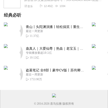
12.45亿
1334
音乐
经典必听
青山丨头陀渊演播丨轻松搞笑丨重生穿越丨古代权谋丨VIP免费 | 多人有声剧
最近一周更新
11.37亿
蛊真人｜大爱仙尊｜热血｜老宝玉｜多人VIP免费有声剧
专辑播放量超19.1亿
19.12亿
盗墓笔记 全8部丨豪华CV版丨苏尚卿&边江 领衔 多人有声剧丨冠声文化丨南派三叔
最近一周更新
1753.90万
© 2014-
2026
喜马拉雅 版权所有