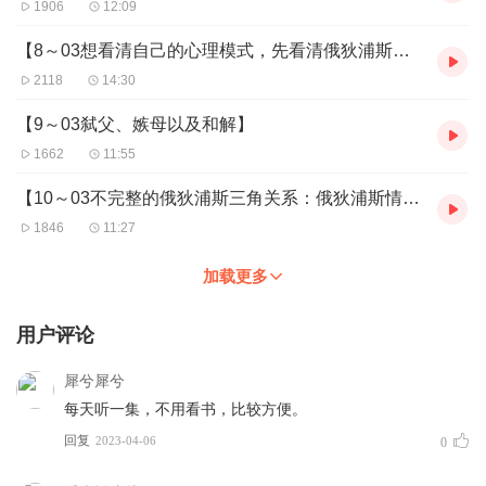
1906
12:09
【8～03想看清自己的心理模式，先看清俄狄浦斯三角关系】
2118
14:30
【9～03弑父、嫉母以及和解】
1662
11:55
【10～03不完整的俄狄浦斯三角关系：俄狄浦斯情景】
1846
11:27
加载更多
用户评论
犀兮犀兮
每天听一集，不用看书，比较方便。
回复
2023-04-06
0