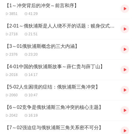
什么样的爸爸才能培养出自信、勇敢、友爱的孩子？有哪些禁忌和
【1～冲突背后的冲突～前言和序】
注意事项？
3851
41:29
妈妈该怎样处理家庭关系，才能让孩子有更健康的心理成长环境？
优柔寡断、窝囊认怂的孩子心里藏有哪些委屈？渴望如何与人相
【2-01～俄狄浦斯是人人绕不开的话题：赎身仪式强迫案例】
处？
2718
21:51
找到自己的俄狄浦斯三角，了解背后运作机制，彻底看透潜意识中
的冲突奥秘，用觉醒的力量为自己和下一代缔造和谐一生，成为复
【3～01俄狄浦斯概念的三大内涵】
杂关系的真正主角。
2376
23:20
【4-01中国的俄狄浦斯故事～薛仁贵与薛丁山】
2018
14:17
【5-02人生困境的症结：俄狄浦斯三角冲突】
2060
10:47
【6～02竞争是俄狄浦斯三角冲突的核心主题】
2042
16:19
【7～02强迫症与俄狄浦斯三角关系密不可分】