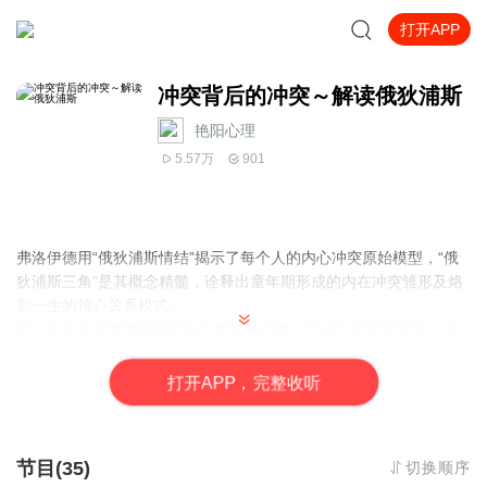
打开APP
冲突背后的冲突～解读俄狄浦斯
艳阳心理
5.57万
901
弗洛伊德用“俄狄浦斯情结”揭示了每个人的内心冲突原始模型，“俄
狄浦斯三角”是其概念精髓，诠释出童年期形成的内在冲突雏形及烙
刻一生的核心关系模式。
你人生的冲突脚本如何在内心世界被创建？又该怎样掌控源头，成
为复杂关系的真正主角？
为什么从不敢在集体中“冒尖儿”争第一，战胜别人后会内疚或自责？
打
开
A
P
P，完整收听
为什么不自觉地把自己置于人际互动中的低位？委曲求全、难为自
己？
为什么明明在和不同的人打交道，却总是出现相似的冲突困局？
节目(35)
切换顺序
为什么总为一些小事或选择和自己较劲儿，内心频频上演“撕扯戏”？