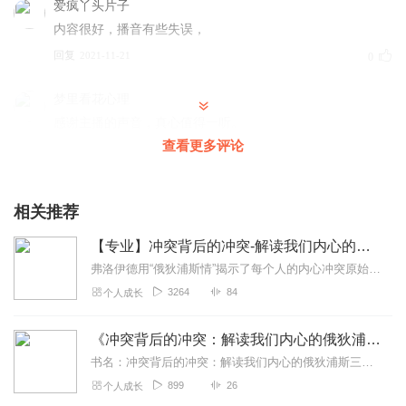
爱疯丫头片子
内容很好，播音有些失误，
回复
2021-11-21
0
梦里看花心理
感谢主播的声音，真心值得一听。
查看更多评论
回复
2024-04-20
1
相关推荐
【专业】冲突背后的冲突-解读我们内心的俄狄浦斯三角
弗洛伊德用“俄狄浦斯情”揭示了每个人的内心冲突原始模型，“俄狄浦斯三角”是其概念精髓，诠释出童年期形成的内在冲突雏形及烙刻一生的核心关系模式。你人生的冲突脚本如...
3264
84
个人成长
《冲突背后的冲突：解读我们内心的俄狄浦斯三角》
书名：冲突背后的冲突：解读我们内心的俄狄浦斯三角作者：张天布出版社：广东旅游出版社·真故图书出版时间：2020年10月
899
26
个人成长