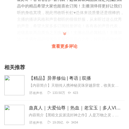
品中的精品希望大家也能喜欢订阅！主播演绎得更好让我们
听的身临其境，祝此书收听长虹♥️总体来说质量还是很棒的，
主播的播讲风格和声音都听的很很舒服，从未听过这么优秀
的声音，希望大家多多订阅转发评论！各有各的声音代表，
超级喜欢高品质当之无愧精品！主播出品必属精品！主播加
油！主播作品必须满分五星好评良心之作，好评是必须的旁
白吐字清晰渐入佳境，对白用心品质精良，听小说听整体本
查看更多评论
书值得期待😋
回复
2022-05-19
2
相关推荐
崋老师
【精品】异界修仙 | 粤语 | 双播
非常不错的作品，故事情节非常好！把每一个人物写的非常
【内容简介】天朝传人携神秘灵珠穿越异世，收美女，打天才，一路遨游修仙界……其实唔系甘简单，呢本野，讲的修仙界，好合逻辑，对战的敌人也好有智慧，剧情埋得好好，作者...
到位 (*^▽^*) ！身临其境的感觉 (*^▽^*) ，主播大大的声音
133.50万
423
有声书
好听把每一个情节演绎的非常到位(*^ω^*)，喜欢喜欢
(=^▽^=)。很不错的作品，主播绘声绘色的诠释加上后期精
蛊真人｜大爱仙尊｜热血｜老宝玉｜多人VIP免费有声剧
良的制作。让故事情节形象生动，栩栩如生，惟妙惟肖。才
内容简介【黑暗文反派流封神之作】人是万物之灵，蛊是天地真精。一个穿越者不断重生的故事。一个养蛊、炼蛊、用蛊的奇特世界。配音组（男角色）老宝玉旁白...
听到前几集觉得很不错。不知道小说后面如何。唯一的就是
更新的太慢了。。每天天更新的确不够听啊。。。。真的超
19.05亿
3434
有声书
级棒!这部有声书播的真的很好,不仅故事很有趣,而且播的也