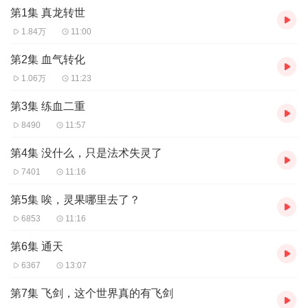
言情小说，玄幻小说，都市小说，儿童绘本均有涉猎，作品《穿越
第1集 真龙转世
从养龙开始》，《萌宝三只，总裁爹地请立正》，《龙王别爱
我》，《皇家女侍卫》，《心理破坏师上下部》，《这位先生请自
1.84万
11:00
重》《星际打脸之旅》等，30多余部作品
第2集 血气转化
两手哆嗦：热爱语言艺术，普通话1级乙等。2014《足球宝贝》特约
1.06万
11:23
主持。新晋有声播音员。有着扎实的基本功及丰富的想象力。善于
塑造人物形象。场景描述深刻到位，角色演绎出众，感情丰富，可
第3集 练血二重
塑造各种类型角色。声音特点，老中少皆可，深沉入耳。代表作
8490
11:57
《异界修仙 》，《冥界侦探》，《火葬场秘闻录》等。
第4集 没什么，只是法术失灵了
7401
11:16
第5集 唉，灵果哪里去了？
6853
11:16
第6集 通天
6367
13:07
第7集 飞剑，这个世界真的有飞剑