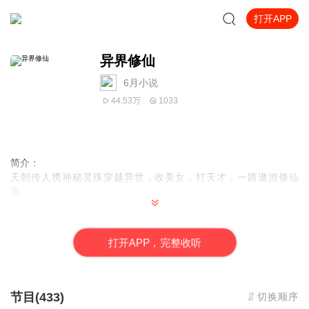
打开APP
异界修仙
6月小说
44.53万
1033
简介：
天朝传人携神秘灵珠穿越异世，收美女，打天才，一路遨游修仙
界……
作者：
初学者，较为知名的网络小说作者，6月小说网签约作家，代表作
打
开
A
P
P，完整收听
《异界修仙》
演播：
道然：多年网配经验，有声演播者，演播风格多变，全声线女播，
节目(433)
切换顺序