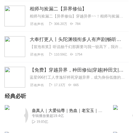
很到位。希望很多人能够听到这部小说,爱了爱了,可以入这部
相师与捡漏二【异界修仙】
小说的坑!{\__/}( • - •)/つ💕好听笔芯ᶫᵒᵛᵉᵧₒᵤ 💕🌱☁️🌱☁
相师与捡漏二【异界修仙】穿越异界~~！相师与捡漏二【异界修仙】穿越异界~~！相师与捡漏二【异界修仙】穿越异界~~！相师与捡漏二【异界修仙】穿越异界~~！相师与捡...
回复
2021-04-22
2
306.20万
784
有声书
舞影灬无踪
大奉打更人丨头陀渊领衔多人有声剧|畅听全集|王鹤棣、田曦薇主演影视剧原著|卖报小郎君
睡前听一听，背景音乐很催眠，永远就那一首 大家一起来好
【冒泡有奖】听说杨千幻那厮要与我一较高下，我许七安要开始装叉了！快进入声音播放页戳下方输入框，冒个泡偷偷告诉我，我要用哪些诗词才能胜过他？说得好的，有赏！202...
评、点赞……能坑一个是一个💃👙🐑🦔
110.59亿
1754
有声书
回复
2023-02-13
1
【免费】穿越异界，种田修仙|穿越|种田文|修仙
最爱稻草人
蓝星996打工人李逸轩猝死穿越异界，成为身份低微的五灵根灵农。虽因五灵根饱受嫌弃，但他仍沉迷种田修仙。穿越两月后，他发现收获灵植可获感悟，还能听到灵植心声。在邻...
主角大事糊涂，小事精明。
17.13万
665
有声书
回复
2021-10-16
0
经典必听
本尊在听书
蛊真人｜大爱仙尊｜热血｜老宝玉｜多人VIP免费有声剧
写的收美女感觉好像很喜欢女人似的，看了才知道主角是个
专辑播放量超19.4亿
萎缩男，就差阳痿了
19.05亿
回复
2021-08-17
0