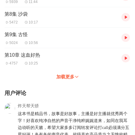
5939
11:44
第8集 沙袋
5472
10:17
第9集 古怪
5024
10:56
第10章 这血好热
4757
10:25
加载更多
用户评论
炸天帮天骄
这本书是精品书，故事是好故事，主播是好主播就优秀两个
字！好喜欢纯净自然的声音干净纯粹娓娓道来，如同在我耳
边动听的天籁，希望大家多多订阅转发评论打call必须满分五
星好评！各有各的声音代表，超级喜欢高品质当之无愧的精