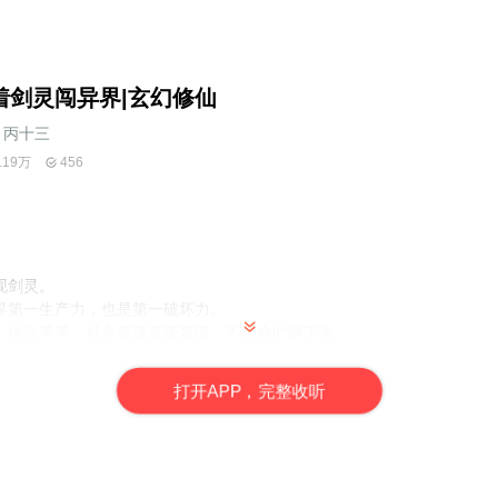
着剑灵闯异界|玄幻修仙
丙十三
.19万
456
现剑灵。
界第一生产力，也是第一破坏力。
、地位等等，就会轰隆轰隆轰隆，不要命的砸下来。
往代表全新封地贵族的诞生。
打
开
A
P
P，完整收听