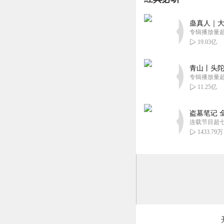
蛊真人｜大
专辑播放量超1
19.03亿
青山丨头陀
专辑播放量超1
11.25亿
盗墓笔记 
连载节目超
1433.79万