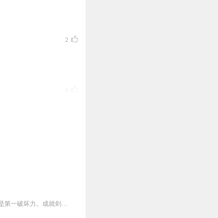
2
0
0
【内容简介】剑器有灵，天赋者能够发现剑灵。剑灵代表力量，是天运世界第一生产力，也是第一破坏力。成就剑灵者，财富、美女、地位等等，就会轰隆轰隆轰隆，不要命的砸下...