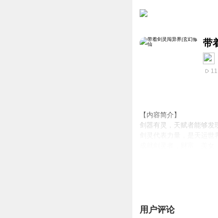
带
11
【内容简介】
剑器有灵，天赋者能够发
剑灵代表力量，是天运世
成就剑灵者，财富、美女
一位强大剑灵的出现，往
【作者简介】
倾听
用户评论