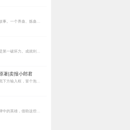
内容简介【黑暗文反派流封神之作】人是万物之灵，蛊是天地真精。一个穿越者不断重生的故事。一个养蛊、炼蛊、用蛊的奇特世界。配音组（男角色）老宝玉旁白...
【内容简介】剑器有灵，天赋者能够发现剑灵。剑灵代表力量，是天运世界第一生产力，也是第一破坏力。成就剑灵者，财富、美女、地位等等，就会轰隆轰隆轰隆，不要命的砸下...
原著|卖报小郎君
【冒泡有奖】听说杨千幻那厮要与我一较高下，我许七安要开始装叉了！快进入声音播放页戳下方输入框，冒个泡偷偷告诉我，我要用哪些诗词才能胜过他？说得好的，有赏！202...
穿越到了异界的郑鸣，随身带着一副英雄牌，只要有足够的声望值，就可以召唤出这些英雄牌中的英雄，借助这些英雄的力量，你可以横刀立马，你可以飞檐走壁，你可以打出天外飞...