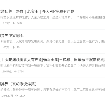
爱仙尊｜热血｜老宝玉｜多人VIP免费有声剧
19.03亿
3434
异界|玄幻修仙
1.06万
20
丨头陀渊领衔多人有声剧|畅听全集|王鹤棣、田曦薇主演影视剧
110.57亿
1754
闯异界（玄幻系统爆笑）
1498.63万
1317