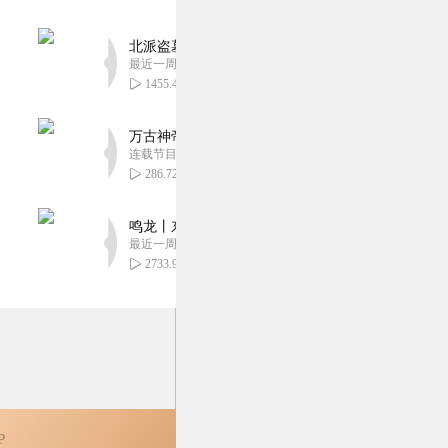
北派盗墓笔记丨头陀渊出品丨悬疑灵异丨摸金校尉丨
最近一周更新
1455.47万
万古神帝丨玄幻丨热血丨紫襟团队演播丨多人有声
连载节目超二百集
286.72万
鸣龙丨东方玄幻丨紫襟团队丨轻松搞笑丨多人有声
最近一周更新
2733.96万
P