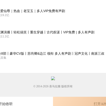
爱仙尊｜热血｜老宝玉｜多人VIP免费有声剧
9.2亿
渊演播丨轻松搞笑丨重生穿越丨古代权谋丨VIP免费 | 多人有声剧
1.2亿
全8部丨豪华CV版丨苏尚卿&边江 领衔 多人有声剧丨冠声文化丨南派三叔
七百集
© 2014-
2026
喜马拉雅 版权所有
开始收听
打开AP