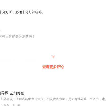
十分好听，必须十分好评嘻嘻。
o
音翘舌音能分分清楚吗？
书如何好了→_→重新评星⭐
查看更多评论
异界|玄幻修仙
1.02万
28