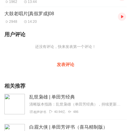
1962
13:44
大鼓老唱片[真假罗成]08
免责声明 本主播提供的戏曲资源收集于互联网和朋友赠送，仅供欣
2948
14:20
赏，学习交流，如存在版权问题或侵犯您的利益请通知我们，将立
即给予删除
用户评论
更多牛崇光，刘汉飞，张志云，晁岱民，沈起功大鼓书等唱片，音
频，视频等戏曲内容请关注我们
还没有评论，快来发表第一个评论！
推荐书目 张志云大鼓书《地宝图》《三十六侠寇公案》刘汉飞大鼓
《金枪小五梅》《罗家将》牛崇光大鼓书《呼杨合兵》《凌霄汉》
发表评论
相关推荐
免责声明 本主播提供的戏曲资源收集于互联网和朋友赠送，仅供欣
赏，学习交流，如存在版权问题或侵犯您的利益请通知我们，将立
乱世枭雄 | 单田芳经典
即给予删除
清晰版本指路：乱世枭雄（单田芳经典），持续更新中《乱世枭雄》讲的是东北王张作霖和其子少帅张学良的传奇故事，是著名评书艺术家单田芳先生根据大量的历史材料和广为流传...
40.94亿
486
相声评书
更多牛崇光，刘汉飞，张志云，晁岱民，沈起功大鼓书等唱片，音
频，视频等戏曲内容请关注我们
白眉大侠 | 单田芳评书（喜马精制版）