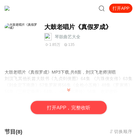
打开APP
大鼓老唱片《真假罗成》
琴鼓曲艺大全
1.85万
135
大鼓老唱片《真假罗成》MP3下载,共8面，刘汉飞老师演唱
刘汉飞其他长篇大鼓书《九贞剑侠图》64集 《六珠侠女传》63集
《刘金定下南唐》57集罗家将56集《金枪小五梅》48集《罗家将》
56集《三枪定南唐》64集，《响马兴唐传》56集。欢迎收听
推荐书目
打
开
A
P
P，完整收听
张志云大鼓书《张景龙私访》46集，《天宝图》105集，《地宝图》
55集，《三十六侠寇公案》61集,《罗通扫北》115集，《十把穿金
扇》81集，
刘汉飞大鼓《九贞剑侠图》64集 《六珠侠女传》63集《刘金定下南
节目(8)
切换顺序
唐》57集罗家将56集《金枪小五梅》48集《罗家将》56集《三枪定