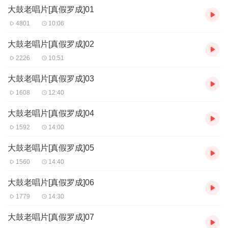
大鼓老唱片[真假罗成]01
南唐》64集《响马兴唐传》56集
牛崇光大鼓书《呼杨合兵》96集。《凌霄汉》143集《大明英烈》
4801
10:06
65集《云台中汉》120集，《小五虎征西》62集《五梅七枪反唐
传》71集，《刘凤龙扫北》101集，《走马春秋》150集，《万花
大鼓老唱片[真假罗成]02
楼》90集
2226
10:51
更多牛崇光，刘汉飞，张志云，晁岱民，沈起功大鼓书等唱片，音
大鼓老唱片[真假罗成]03
频，视频等戏曲内容请关注我们
1608
12:40
大鼓老唱片[真假罗成]04
免责声明 本主播提供的戏曲资源收集于互联网和朋友赠送，仅供欣
1592
14:00
赏，学习交流，如存在版权问题或侵犯您的利益请通知我们，将立
即给予删除
大鼓老唱片[真假罗成]05
1560
14:40
更多牛崇光，刘汉飞，张志云，晁岱民，沈起功大鼓书等唱片，音
频，视频等戏曲内容请关注我们
大鼓老唱片[真假罗成]06
1779
14:30
推荐书目 张志云大鼓书《地宝图》《三十六侠寇公案》刘汉飞大鼓
《金枪小五梅》《罗家将》牛崇光大鼓书《呼杨合兵》《凌霄汉》
大鼓老唱片[真假罗成]07