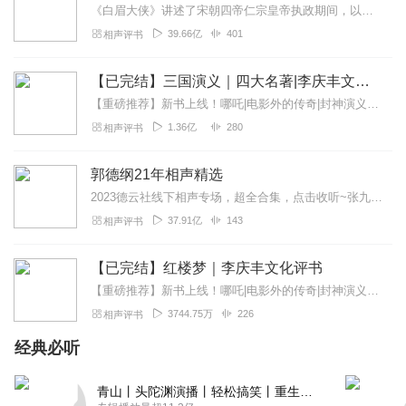
《白眉大侠》讲述了宋朝四帝仁宗皇帝执政期间，以徐良、白云瑞为书胆，包括七侠、大五义、小五义、小七杰等众开封府校尉，在八王赵德芳、包拯、颜查散等清官的支持下，为保...
推荐书目 张志云大鼓书《地宝图》《三十六侠寇公案》刘汉飞大鼓
39.66亿
401
《金枪小五梅》《罗家将》牛崇光大鼓书《呼杨合兵》《凌霄汉》
相声评书
【已完结】三国演义｜四大名著|李庆丰文化评书
【重磅推荐】新书上线！哪吒|电影外的传奇|封神演义封神榜精华|李庆丰评书快来点击收听吧~【精品推荐】续西游记（李庆丰文化评书）明朝那些事儿（李庆丰文化评书）...
免责声明 本主播提供的戏曲资源收集于互联网和朋友赠送，仅供欣
1.36亿
280
相声评书
赏，学习交流，如存在版权问题或侵犯您的利益请通知我们，将立
即给予删除
更多牛崇光，刘汉飞，张志云，晁岱民，沈起功大鼓书等唱片，音
郭德纲21年相声精选
频，视频等戏曲内容请关注我们
2023德云社线下相声专场，超全合集，点击收听~张九龄2023年线下专场，全新上线~孟鹤堂2023年线下专场，爆笑收听~高峰栾云平2023年线下专场，超新首发~...
37.91亿
143
相声评书
推荐书目 张志云大鼓书《地宝图》《三十六侠寇公案》刘汉飞大鼓
《金枪小五梅》《罗家将》牛崇光大鼓书《呼杨合兵》《凌霄汉》
【已完结】红楼梦｜李庆丰文化评书
【重磅推荐】新书上线！哪吒|电影外的传奇|封神演义封神榜精华|李庆丰评书快来点击收听吧~【精品推荐】三国演义（李庆丰文化评书）水浒传（李庆丰文化评书）西游记...
3744.75万
226
相声评书
免责声明 本主播提供的戏曲资源收集于互联网和朋友赠送，仅供欣
经典必听
赏，学习交流，如存在版权问题或侵犯您的利益请通知我们，将立
即给予删除
青山丨头陀渊演播丨轻松搞笑丨重生穿越丨古代权谋丨VIP免费 | 多人有声剧