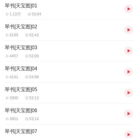
琴书[天宝图]01
陈锦荣琴书《秦始皇兵吞六国》《马潜走国》
丁舞琴书《隋唐演义》《响马传》《包公案》《刘公案》《十把穿
1.13万
53:04
金扇》
李全营琴书《岳飞传》《双镖记》《一鸟害七命》
琴书[天宝图]02
惠中刚琴书《呼家小将》《包公奇侠传》《孙庞斗智》
5199
52:42
等推荐书目·，欢迎大家收听
琴书[天宝图]03
4457
53:09
琴书[天宝图]04
4141
54:08
琴书[天宝图]05
3900
53:13
琴书[天宝图]06
3901
53:14
琴书[天宝图]07