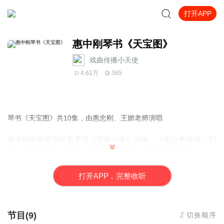
打开APP
惠中刚琴书《天宝图》
戏曲传播小天使
4.61万
365
琴书《天宝图》共10集，由惠忠刚、王媚老师演唱
惠中刚
其他精彩长篇琴书
《呼家小将》38集，《包公奇侠传》37
集，《孙庞斗智》32集，《回龙传》
62集《八马英烈》61集
多位琴书名家推荐书目
王道兰琴书
《五梅七枪反唐传》
《呼家将》
《杨家将》《穆桂英大
打
开
A
P
P，完整收听
破天门阵》
《呼杨合兵》《无艳春秋》
《乾隆私访》
·周银侠琴书《海瑞传奇》《银河走国》《酒醉翠花宫》《五子登
科》《辕门斩子》《峨眉恶僧传》
张银侠琴书《金枪大北宋》《飞龙传》《刘金定下南唐》《三枪定
节目(9)
切换顺序
南唐》
《杨宗保征西》《十二寡妇征西》《穆桂英四下西凉》