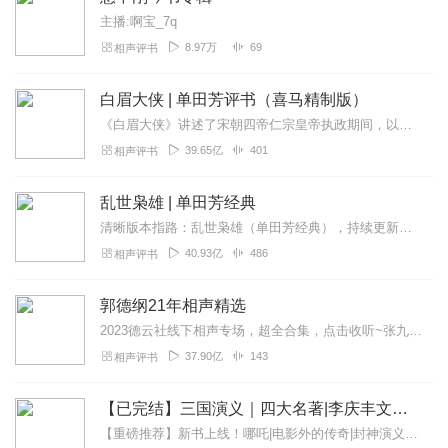
主播:啊宝_7q
8.97万
69
相声评书
白眉大侠 | 单田芳评书（喜马精制版）
《白眉大侠》讲述了宋朝四帝仁宗皇帝执政期间，以徐良、白云瑞为书胆，包括七侠、大五义、小五义、小七杰等众开封府校尉，在八王赵德芳、包拯、颜查散等清官的支持下，为保...
39.65亿
401
相声评书
乱世枭雄 | 单田芳经典
清晰版本指路：乱世枭雄（单田芳经典），持续更新中《乱世枭雄》讲的是东北王张作霖和其子少帅张学良的传奇故事，是著名评书艺术家单田芳先生根据大量的历史材料和广为流传...
40.93亿
486
相声评书
郭德纲21年相声精选
2023德云社线下相声专场，超全合集，点击收听~张九龄2023年线下专场，全新上线~孟鹤堂2023年线下专场，爆笑收听~高峰栾云平2023年线下专场，超新首发~...
37.90亿
143
相声评书
【已完结】三国演义｜四大名著|李庆丰文化评书
【重磅推荐】新书上线！哪吒|电影外的传奇|封神演义封神榜精华|李庆丰评书快来点击收听吧~【精品推荐】续西游记（李庆丰文化评书）明朝那些事儿（李庆丰文化评书）...