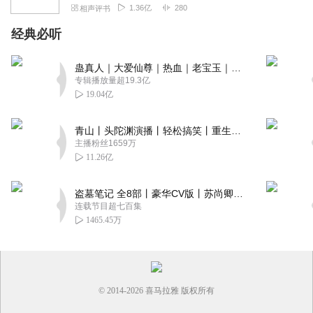
1.36亿
280
相声评书
经典必听
蛊真人｜大爱仙尊｜热血｜老宝玉｜多人VIP免费有声剧
专辑播放量超19.3亿
19.04亿
青山丨头陀渊演播丨轻松搞笑丨重生穿越丨古代权谋丨VIP免费 | 多人有声剧
主播粉丝1659万
11.26亿
盗墓笔记 全8部丨豪华CV版丨苏尚卿&边江 领衔 多人有声剧丨冠声文化丨南派三叔
连载节目超七百集
1465.45万
© 2014-
2026
喜马拉雅 版权所有