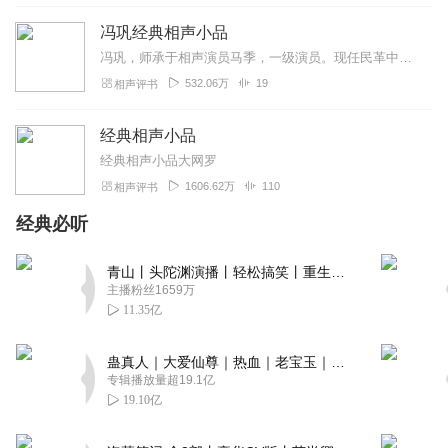
冯巩经典相声小品
冯巩，师承于相声演员马季，一级演员。现任民革中央副主席，全国政协常务委员，中国广播艺术团团长、艺术总监，中国文联副主席，中国曲艺家协会副主席。本专辑将筛选收录...
532.06万
19
相声评书
经典相声小品
经典相声小品大网罗
1606.62万
110
相声评书
经典必听
青山丨头陀渊演播丨轻松搞笑丨重生穿越丨古代权谋丨VIP免费 | 多人有声剧
主播粉丝1659万
11.35亿
蛊真人｜大爱仙尊｜热血｜老宝玉｜多人VIP免费有声剧
专辑播放量超19.1亿
19.10亿