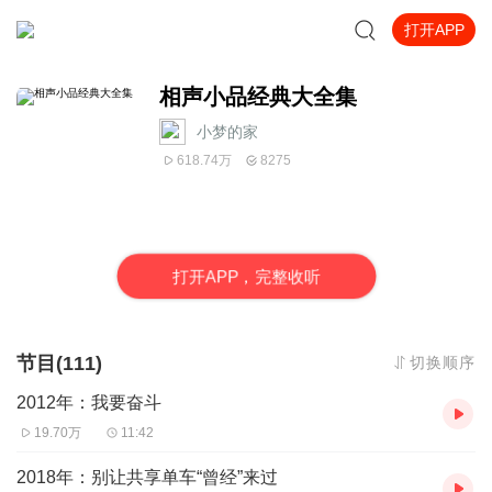
打开APP
相声小品经典大全集
小梦的家
618.74万
8275
打
开
A
P
P，完整收听
节目(111)
切换顺序
2012年：我要奋斗
19.70万
11:42
2018年：别让共享单车“曾经”来过