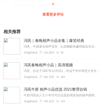
整理的好全呀，助眠神器
回复
2021-12-18
0
查看更多评论
听友312848292
喜欢听，都很经典，有很多以前都听过现在在听也是种回
相关推荐
味，很不错
冯巩｜春晚相声小品全集｜爆笑经典
回复
2021-10-27
3
冯巩，中国著名相声演员，以其幽默风趣和贴近生活的表演风格深受观众喜爱。《春晚相声小品全集》收录了冯巩在历年春晚中的经典相声小品，这些作品以其精湛的表演艺术和生动...
210.39万
35
相声评书
西北2000金
好听好听好听好听好听好听好听
冯巩春晚相声小品｜高清视频
回复
2024-09-25
0
冯巩，出生于1957年12月6日，毕业于华中师范大学文学院，著名相声小品演员，师承于相声大师马季，当年与赵本山同为“春晚关系户”，现为中国广播艺术团团长，北京...
932.70万
169
相声评书
冯巩牛群 相声小品优选 2021整理合辑
牛群冯巩在八九十年代可以说是妇孺皆知的相声搭档，参演了许多届春节晚会并演绎了许多脍炙人口的经典相声节目。
755.33万
170
相声评书