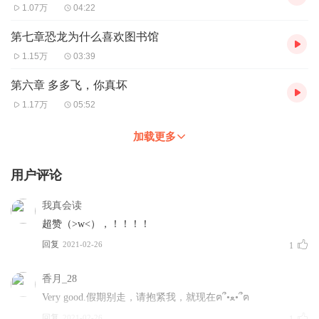
1.07万
04:22
第七章恐龙为什么喜欢图书馆
1.15万
03:39
第六章 多多飞，你真坏
1.17万
05:52
加载更多
用户评论
我真会读
超赞（>w<），！！！！
回复
2021-02-26
1
香月_28
Very good.假期别走，请抱紧我，就现在ฅ՞•ﻌ•՞ฅ
回复
2021-02-26