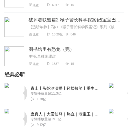
6017
15
儿童
破坏者联盟篇2·猴子警长科学探案记|宝宝巴士故事
【适听年龄】7岁+《猴子警长科学探案记》系列《破坏者联盟篇1·猴子警长科学探案记》>>>《破坏者联盟篇2·猴子警长科学探案记》>>>《破坏者联盟篇3·猴子警长科...
16.20亿
846
儿童
图书馆里有恐龙（完）
主播:单稚绚甜甜
1837
15
儿童
经典必听
青山丨头陀渊演播丨轻松搞笑丨重生穿越丨古代权谋丨VIP免费 | 多人有声剧
专辑播放量超11.3亿
11.38亿
蛊真人｜大爱仙尊｜热血｜老宝玉｜多人VIP免费有声剧
专辑播放量超19.1亿
19.12亿