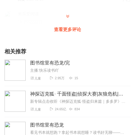
1
米乐爱阅读
‘⺀255222222
查看更多评论
回复
2021-03-10
0
仙女杨紫
相关推荐
学霸笔记沉淀物不带蝴蝶结都好都好
回复
2021-03-05
0
图书馆里有恐龙/完
主播:快乐读书吖
有可爱的小猫
2.95万
15
儿童
有很多的错误，很不满意
回复
2021-02-21
2
神探迈克狐· 千面怪盗|侦探大赛|灰狼危机|多多罗
新专辑点击收听《神探迈克狐·怪盗归来篇｜多多罗》！！！>>>点击进入主播橱窗购买《神探迈克狐》系列图书吧!<<<多多罗故事【点击前往】收听多多罗其他好玩有趣的故...
24.65亿
834
儿童
图书馆里有恐龙
看见书本就想跑？拿起书本就想睡？读书好无聊——孩子不爱读书怎么办？恐龙多多飞来帮你