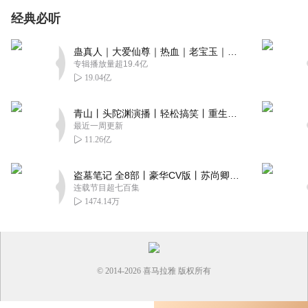
经典必听
蛊真人｜大爱仙尊｜热血｜老宝玉｜多人VIP免费有声剧
专辑播放量超19.4亿
19.04亿
青山丨头陀渊演播丨轻松搞笑丨重生穿越丨古代权谋丨VIP免费 | 多人有声剧
最近一周更新
11.26亿
盗墓笔记 全8部丨豪华CV版丨苏尚卿&边江 领衔 多人有声剧丨冠声文化丨南派三叔
连载节目超七百集
1474.14万
© 2014-
2026
喜马拉雅 版权所有