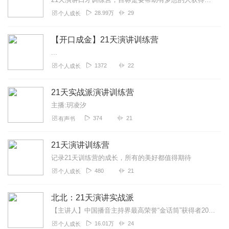
28.99万
29
个人成长
【开口成金】21天演讲训练营
...
1372
22
个人成长
21天实战派演讲训练营
主播:玥凌汐
374
21
有声书
21天演讲训练营
记录21天训练营的成长，所有的美好都值得期待
480
21
个人成长
北北：21天演讲实战派
【主讲人】中国播音主持界最高荣誉“金话筒”获得者20年演讲实战经验，16年国家级新闻主播经历帮2万＋学员，实现从小白到演讲高手的蜕变绝大多数人，都有这样的体会：...
16.01万
24
个人成长