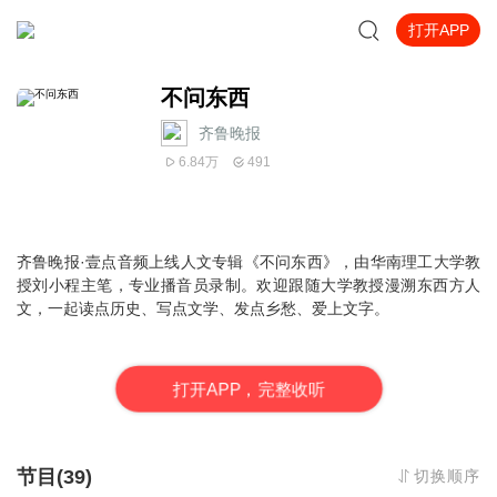
打开APP
不问东西
齐鲁晚报
6.84万
491
齐鲁晚报·壹点音频上线人文专辑《不问东西》，由华南理工大学教
授刘小程主笔，专业播音员录制。欢迎跟随大学教授漫溯东西方人
文，一起读点历史、写点文学、发点乡愁、爱上文字。
打
开
A
P
P，完整收听
节目(39)
切换顺序