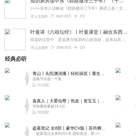
知识厨房读中东《耶路撒冷三千年》 《十字军的故事》《奥斯曼帝国与土耳其》人话解读 | 读懂巴以冲突、叙利亚
>>>>全本人话解读《耶路撒冷三千年》重磅上新！主讲人「知识厨房」全新解读，3次奔赴以色列，直击巴以冲突，他经历了什么？又会给我们带来什么？欢迎收听，参与抽奖！...
6247.83万
271
人文国学
叶曼讲《六祖坛经》丨叶曼课堂丨融合东西国学大师
喧嚣的尘世中，是追逐与焦虑内心的深处，是本自具足的宁静为什么说“菩提自性，本来清净”？为何顿悟不在遥远的庙堂，而在当下的柴米油盐？我们终日寻找的“佛”，究竟在何...
2568.30万
223
人文国学
经典必听
青山丨头陀渊演播丨轻松搞笑丨重生穿越丨古代权谋丨VIP免费 | 多人有声剧
连载节目超一千集
11.23亿
蛊真人｜大爱仙尊｜热血｜老宝玉｜多人VIP免费有声剧
专辑播放量超19.1亿
19.02亿
盗墓笔记 全8部丨豪华CV版丨苏尚卿&边江 领衔 多人有声剧丨冠声文化丨南派三叔
「盗墓笔记全系列20+本 收听直达」戳 >>改编自南派三叔同名作品，腾讯音乐娱乐集团出品，冠声文化制作，...