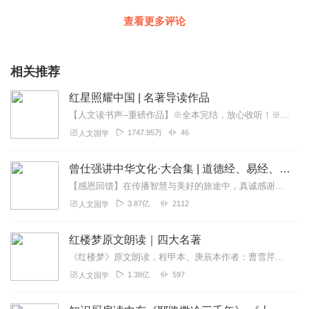
查看更多评论
相关推荐
红星照耀中国 | 名著导读作品
【人文读书声--重磅作品】※全本完结，放心收听！※八年级（上）语文教科书名著导读指定作品，同名有声书！※著名翻译家董乐山先生权威中文译本！※人民文学出版...
1747.95万
46
人文国学
曾仕强讲中华文化·大合集 | 道德经、易经、三国演义中的国学
【感恩回馈】在传播智慧与美好的旅途中，真诚感谢每一位伙伴的温暖陪伴与鼎力支持！欢迎曾仕强学堂粉丝听友们入群交流，更多新鲜玩法和福利活动等你！添加微信：zengf...
3.87亿
2112
人文国学
红楼梦原文朗读｜四大名著
《红楼梦》原文朗读，程甲本、庚辰本作者：曹雪芹，朗读：白云出岫、蓝色百合《红楼梦》程甲本和庚辰本是该书两大重要版本。程甲本由程伟元和高鹗于乾隆五十六年（1791...
1.38亿
597
人文国学