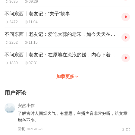
3635
09:29
不问东西丨老友记：“夫子”轶事
2472
11:04
不问东西丨老友记：爱吃大蒜的老宋，如今天天在宁波吃海鲜
2252
11:15
不问东西丨老友记：在原地在流浪的媛，内心下着一场场雪
1839
07:31
加载更多
用户评论
安然小作
了解古时人间烟火气，有意思，主播声音非常好听，给文章
增色不少。
回复
2021-05-29
3