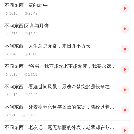
不问东西丨黄的老牛
2613
23:49
不问东西|牙膏与月饼
1272
12:24
不问东西丨人生总是无常，来日并不方长
1540
11:00
不问东西丨“爷爷，我不想您老不想您死，我要永远当您的孙儿”
1511
19:58
不问东西丨看遍世间风景，最魂牵梦绕的是长辈在侧的温情
1412
22:43
不问东西丨外表瘦弱永远笑盈盈的傢婆，曾经过着异常辛苦的日子
971
26:06
不问东西丨老友记：毫无华丽的外表，老覃却在冬秋包裹最绚丽的景