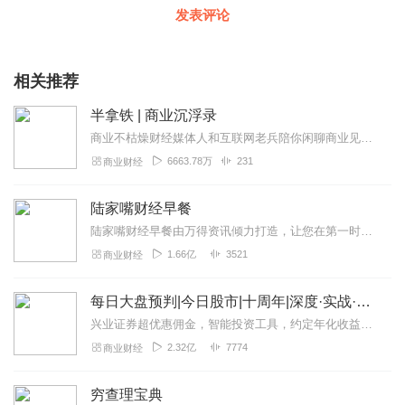
发表评论
相关推荐
半拿铁 | 商业沉浮录
商业不枯燥财经媒体人和互联网老兵陪你闲聊商业见闻。来杯半拿铁，边喝边唠。
6663.78万
231
商业财经
陆家嘴财经早餐
陆家嘴财经早餐由万得资讯倾力打造，让您在第一时间了解最全最新的财经资讯，上班族早上醒脑充电必备！（搜索微信公众号：Wind资讯或windzxsh，每天早晨推...
1.66亿
3521
商业财经
每日大盘预判|今日股市|十周年|深度·实战·干货
兴业证券超优惠佣⾦，智能投资⼯具，约定年化收益率最⾼8.xx%多的新客理财。1v1专⼈服务。点击链接开户>>讲师介绍华飞多维度看盘体系创始人股市实战派讲师...
2.32亿
7774
商业财经
穷查理宝典