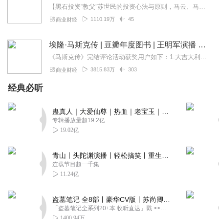
【黑石投资“教父”苏世民的投资心法与原则，马云、马化腾都在学】点击了解：《苏世民：我的经验与教训》，正版有声书+大咖独家解读，助你读透巨富的投资逻辑。《穷查理宝...
1110.19万
45
商业财经
埃隆·马斯克传 | 豆瓣年度图书 | 王明军演播 | 首部且唯一由马斯克参与并公开推荐的个人传记，全球同步上市
《马斯克传》完结评论活动获奖用户如下：1.大吉大利展宏图；2._念Tang糖_；3.沐家桃园义|耳目依心；4.拿起鼓敲起锣；5.走不动路了啊；6....
3815.83万
303
商业财经
经典必听
蛊真人｜大爱仙尊｜热血｜老宝玉｜多人VIP免费有声剧
专辑播放量超19.2亿
19.02亿
青山丨头陀渊演播丨轻松搞笑丨重生穿越丨古代权谋丨VIP免费 | 多人有声剧
连载节目超一千集
11.24亿
盗墓笔记 全8部丨豪华CV版丨苏尚卿&边江 领衔 多人有声剧丨冠声文化丨南派三叔
「盗墓笔记全系列20+本 收听直达」戳 >>改编自南派三叔同名作品，腾讯音乐娱乐集团出品，冠声文化制作，...
1400.94万