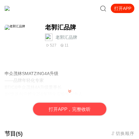
打开APP
老郭汇品牌
老郭汇品牌
527
11
申众茂林SMATZING4A升级
——品牌年轻化专家
BTIC&申众茂林4A升级董事长
BY快速创业孵化器&年轻化实验室创办人
品牌年轻化专家、实战营销策略专家
知名品牌设计师、投资人
打
开
A
P
P，完整收听
这里交流品牌思想和方法工具
直播时间 22:00 偶有吧 提前预告
大号：老郭汇品牌 超长干货，小心爱上老郭哈
节目(5)
切换顺序
特别提示：申众茂林总部位于上海徐汇滨江