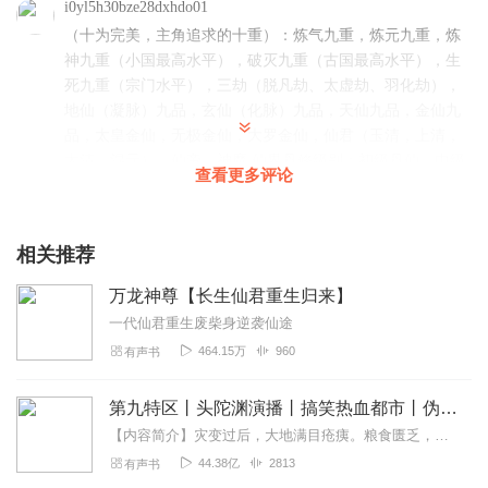
i0yl5h30bze28dxhdo01
（十为完美，主角追求的十重）：炼气九重，炼元九重，炼
神九重（小国最高水平），破灭九重（古国最高水平），生
死九重（宗门水平），三劫（脱凡劫、太虚劫、羽化劫），
地仙（凝脉）九品，玄仙（化脉）九品，天仙九品，金仙九
品，太皇金仙，无极金仙，大罗金仙，仙君（玉清，上清，
太清，混元），仙帝，神魔 仙界丹修级别：初级丹仙，中级
查看更多评论
丹仙，高级丹仙，巅峰丹仙，三劫丹仙，六劫丹仙，九劫丹
仙，十二劫丹仙，上古丹仙
回复
2021-10-26
20
相关推荐
漂亮的园园
万龙神尊【长生仙君重生归来】
这本书是听了三次了！不错😊，书和主播都不错😄
一代仙君重生废柴身逆袭仙途
464.15万
960
有声书
回复
2021-05-24
10
苹果小田
第九特区丨头陀渊演播丨搞笑热血都市丨伪戒丨VIP免费多人有声剧
非常好👍……好👌？我也不想你的人不在你身边有没有人知
【内容简介】灾变过后，大地满目疮痍。粮食匮乏，资源紧俏，局势混乱……一位从待规划区杀出来的青年，背对着漫天黄沙，孤身来到九区谋生，却不曾想偶然结识三五好友，一念...
道的人生轨迹上有很多人的生活状态的人和我一样喜欢💕。
44.38亿
2813
有声书
我也是很喜欢的人生轨迹上的一个人的故事，