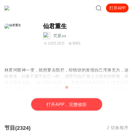
打开APP
仙君重生
梵夏aa
1425.26万
9081
林君河眼神一变，就想要去阻拦，却惊讶的发现自己浑身无力，这
幅身体，好像不属于自己一样。 感受到自己脸上火辣辣的疼痛，林
君河震惊无比。 这个弱小的女人，居然可以伤到自己？ 这怎么可
能？温情夜，强大世家族长的长子。却因为性格懦弱，资质不堪，
被族内外人欺负，母亲也因为他，受尽了冷嘲热讽，他最终沦为家
族的弃子，却因为一枚戒指，改变了自己的命运，傲然崛起、修仙
打
开
A
P
P，完整收听
法，制丹药，一路逆袭而上。到最后，诸天之上，日月星辰，也为
他黯然失色。
节目(2324)
切换顺序