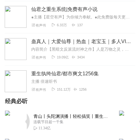
回复
2021-04-25
仙君之重生系统|免费有声小说
10
●主播【星空有声】为你倾力奉献。●此免费版每天更新5-10集。【内容简介】一个古玩店的小老板，无意间得到了超级重生系统。刘伯温、诸葛亮、项羽......全都出来...
I做自己的英雄
6.33万
137
有声书
很好听很完美的一部小说，主播小鱼播的很有感情
回复
2021-04-17
蛊真人｜大爱仙尊｜热血｜老宝玉｜多人VIP免费有声剧
9
内容简介【黑暗文反派流封神之作】人是万物之灵，蛊是天地真精。一个穿越者不断重生的故事。一个养蛊、炼蛊、用蛊的奇特世界。配音组（男角色）老宝玉旁白...
魅鬽
19.09亿
3434
有声书
以前呆小鱼演播的免费版被下架了，现在有个人的单人播的
还要收钱
重生纨绔仙君/都市爽文1256集
回复
2022-11-29
8
主播:倍速听书
151.12万
1256
有声书
千年老人a
经典必听
也许我很孤独很无助很想哭，但我不能怒不能诉不能输。 但
愿我的付出能够换回你的爱，我不要你的回应，只要你能感
青山丨头陀渊演播丨轻松搞笑丨重生穿越丨古代权谋丨VIP免费 | 多人有声剧
受到就好。 比起劝我早睡的，我更喜欢陪我熬夜的，道理非
连载节目超一千集
常简单，谁都可以关心你，做事偶尔想想你，可是很少会有
11.34亿
人能甘愿放弃自己的规则来迁就你。