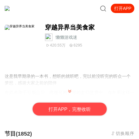
打开APP
穿越异界当美食家
懒懒游戏迷
420.55万
6295
这是我早期录的一本书，想听的就听吧，完以前没听完的听众一个
梦想，感谢大家之前的陪伴
在武者举手可裂山川，甩腿可断长河的玄幻世界中，存在着这样一
家小餐馆。
小餐馆不大，但却是无数顶尖强者趋之若鹜之地。
打
开
A
P
P，完整收听
在那儿你可以品尝到用凤凰蛋和龙血米炒成的蛋炒饭。
在那儿你可以喝到生命之泉配朱果酿制的烈酒。
在那儿你可以吃到九阶至尊兽肉配上黑胡椒的烤肉。
什么你想把厨师掳回家？不可能，因为餐馆门口趴着一只看门
节目(1852)
切换顺序
的十阶神兽，地狱犬。