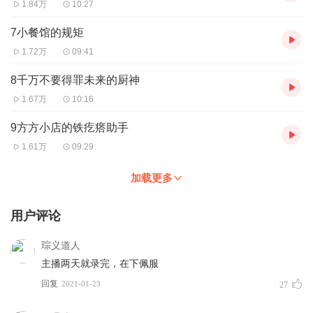
1.84万
10:27
7小餐馆的规矩
1.72万
09:41
8千万不要得罪未来的厨神
1.67万
10:16
9方方小店的铁疙瘩助手
1.61万
09:29
加载更多
用户评论
琮义道人
主播两天就录完，在下佩服
回复
2021-01-23
27