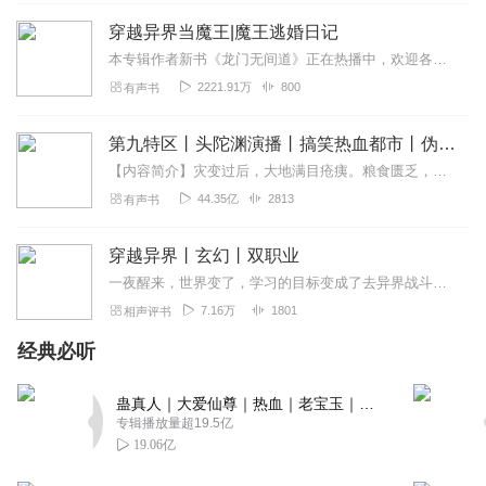
无懒不爱
穿越异界当魔王|魔王逃婚日记
对于那些就听了一点，就在这儿乱评论的人，只能说是你不
认识好书。本书完结时间较久了，而且真正精彩就是在中后
本专辑作者新书《龙门无间道》正在热播中，欢迎各位听友订阅收听！！！【强烈推荐】现代屌丝，穿越到异界为王，魔都境内，可谓是步步惊心，危机四伏，一招不慎，就会遭到...
段（前面也不错）。结尾我个人认为非常满意，主播也很好
2221.91万
800
有声书
（毕竟是主播第一个作品，而且当时连载的时候更新的很勤
快）。不要老是说人家错别字的问题，主播也抱歉过几次，
第九特区丨头陀渊演播丨搞笑热血都市丨伪戒丨VIP免费多人有声剧
而且影响着实是小。本人不定期听，已两次有余。
【内容简介】灾变过后，大地满目疮痍。粮食匮乏，资源紧俏，局势混乱……一位从待规划区杀出来的青年，背对着漫天黄沙，孤身来到九区谋生，却不曾想偶然结识三五好友，一念...
回复
2021-08-21
9
44.35亿
2813
有声书
崋老师
穿越异界丨玄幻丨双职业
主角一出世，父母必先亡。才情震古今，样样我都会。有个
一夜醒来，世界变了，学习的目标变成了去异界战斗。两个不同的灵魂融合在了新的世界，将如何面对未来。杜幽：我没有系统，但我有两个职业。
未婚妻，登门来退婚。主角不服气，莫欺少年穷。出门意学
7.16万
1801
相声评书
艺，必定有机缘。拜师某某某，必定有故事，拜师遭人嫉，
师兄皆不服。主角被打脸，师姐来帮助。劝其忍一时，必有
经典必听
机缘到。神兵神功来，神兽也应有。神功一练成，仇人必出
现。两人如水火，必有人来劝。宗门大比见，报仇得三甲。
蛊真人｜大爱仙尊｜热血｜老宝玉｜多人VIP免费有声剧
掌门邀相见，出门游世间。世间有美女，美女有烦恼。主角
专辑播放量超19.5亿
来帮助，麻烦一搞定。随后叙出身，必是世家女。家人随后
19.06亿
到，美人须离去。主角欲寻找，实力太悬殊。随后拍卖行，