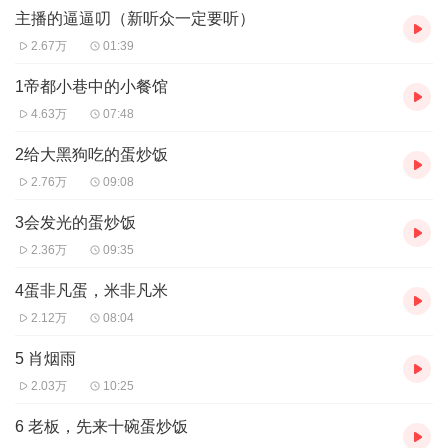
哦，那个厨师还有一个可以单手捏死九品至尊的铁疙瘩助手和
主播的逼逼叨（新听众一定要听）
一群被征服了胃的疯狂女人。
2.67万
01:39
1帝都小巷中的小餐馆
4.63万
07:48
2给大黑狗吃的蛋炒饭
2.76万
09:08
3会发光的蛋炒饭
2.36万
09:35
4蛋非凡蛋，米非凡米
2.12万
08:04
5 肖烟雨
2.03万
10:25
6 老板，先来十碗蛋炒饭