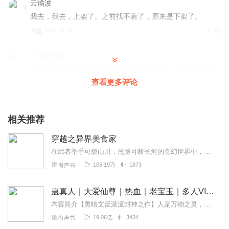
云谲波
我去，我去，上架了。之前找不着了，原来是下架了。
回复
2021-01-29
25
飞来的面包
作者另辟蹊径不写励志升级，不写吹牛踢馆。简单的剧情勾
勒出小店的不简单，平凡的美食番体现了主角厨艺的不平
查看更多评论
凡！生性淡薄，一心只为好好开店赚钱升级。专注于各种精
致菜式的研究，听到各式各样强者权贵被美食俘虏的剧情，
为主角开心之余不知不觉自己也饿了。😉主播声音演绎也非
相关推荐
常不错，把主角那种“你爱吃不吃，不吃白痴”贱贱的感觉体
穿越之异界美食家
现的玲离尽致。 非常推荐的休闲剧
在武者举手可裂山川，甩腿可断长河的玄幻世界中，存在着这样一家小餐馆。小餐馆不大，但却是无数顶尖强者趋之若鹜之地。在那儿你可以品尝到用凤凰蛋和龙血米炒成的...
回复
2021-05-17
18
105.19万
1873
有声书
赤金乌
蛊真人｜大爱仙尊｜热血｜老宝玉｜多人VIP免费有声剧
我现在都没有搞明白，是姓顾还是姓步
内容简介【黑暗文反派流封神之作】人是万物之灵，蛊是天地真精。一个穿越者不断重生的故事。一个养蛊、炼蛊、用蛊的奇特世界。配音组（男角色）老宝玉旁白...
回复
2021-02-13
15
19.06亿
3434
有声书