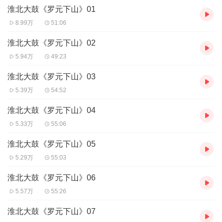
淮北大鼓《罗元下山》01
8.99万
51:06
免责声明 本主播提供的戏曲资源收集于互联网和朋友赠送，仅供欣
淮北大鼓《罗元下山》02
赏，学习交流，如存在版权问题或侵犯您的利益请通知我们，将立
即给予删除
5.94万
49:23
淮北大鼓《罗元下山》03
更多牛崇光，刘汉飞，张志云，晁岱民，沈起功大鼓书等唱片，音
5.39万
54:52
频，视频等戏曲内容请关注我们
淮北大鼓《罗元下山》04
推荐书目 张志云大鼓书《地宝图》《三十六侠寇公案》刘汉飞大鼓
5.33万
55:06
《金枪小五梅》《罗家将》牛崇光大鼓书《呼杨合兵》《凌霄汉》
淮北大鼓《罗元下山》05
5.29万
55:03
免责声明 本主播提供的戏曲资源收集于互联网和朋友赠送，仅供欣
淮北大鼓《罗元下山》06
赏，学习交流，如存在版权问题或侵犯您的利益请通知我们，将立
5.57万
55:26
即给予删除
更多牛崇光，刘汉飞，张志云，晁岱民，沈起功大鼓书等唱片，音
淮北大鼓《罗元下山》07
频，视频等戏曲内容请关注我们