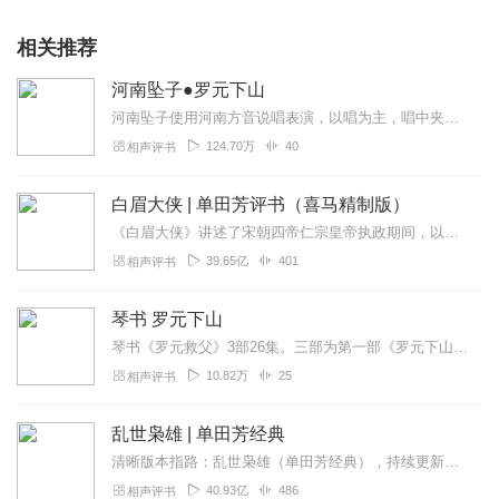
即给予删除
听友306806394
更多牛崇光，刘汉飞，张志云，晁岱民，沈起功大鼓书等唱片，音
相关推荐
最好全集，不有下部没有，可惜可惜
频，视频等戏曲内容请关注我们
回复
2021-06-21
1
河南坠子●罗元下山
推荐书目 张志云大鼓书《地宝图》《三十六侠寇公案》刘汉飞大鼓
河南坠子使用河南方音说唱表演，以唱为主，唱中夹说，所用唱腔主要包括“平腔”、“快扎板”、“武板”、“五字坎”和“垛板”等。唱词基本为七字句。伴奏者拉坠琴，有的并...
《金枪小五梅》《罗家将》牛崇光大鼓书《呼杨合兵》《凌霄汉》
听友333711846
124.70万
40
相声评书
唱腔铿锵有力，我喜欢
回复
2024-10-29
1
白眉大侠 | 单田芳评书（喜马精制版）
免责声明 本主播提供的戏曲资源收集于互联网和朋友赠送，仅供欣
《白眉大侠》讲述了宋朝四帝仁宗皇帝执政期间，以徐良、白云瑞为书胆，包括七侠、大五义、小五义、小七杰等众开封府校尉，在八王赵德芳、包拯、颜查散等清官的支持下，为保...
赏，学习交流，如存在版权问题或侵犯您的利益请通知我们，将立
刘锋_3n
39.65亿
401
相声评书
即给予删除
在山东琴书里面有罗元下山20级
回复
2023-02-12
1
琴书 罗元下山
更多牛崇光，刘汉飞，张志云，晁岱民，沈起功大鼓书等唱片，音
琴书《罗元救父》3部26集。三部为第一部《罗元下山》第二部《罗元力杀四门》第三部《罗元大破安南》。大唐李世民坐殿，安南八国造反，罗通挂帅被困乌龙城，罗元下山两次...
频，视频等戏曲内容请关注我们
10.82万
25
相声评书
推荐书目 张志云大鼓书《地宝图》《三十六侠寇公案》刘汉飞大鼓
乱世枭雄 | 单田芳经典
《金枪小五梅》《罗家将》牛崇光大鼓书《呼杨合兵》《凌霄汉》
清晰版本指路：乱世枭雄（单田芳经典），持续更新中《乱世枭雄》讲的是东北王张作霖和其子少帅张学良的传奇故事，是著名评书艺术家单田芳先生根据大量的历史材料和广为流传...
40.93亿
486
相声评书