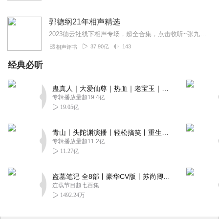
免责声明 本主播提供的戏曲资源收集于互联网和朋友赠送，仅供欣
郭德纲21年相声精选
赏，学习交流，如存在版权问题或侵犯您的利益请通知我们，将立
2023德云社线下相声专场，超全合集，点击收听~张九龄2023年线下专场，全新上线~孟鹤堂2023年线下专场，爆笑收听~高峰栾云平2023年线下专场，超新首发~...
即给予删除
37.90亿
143
相声评书
经典必听
蛊真人｜大爱仙尊｜热血｜老宝玉｜多人VIP免费有声剧
专辑播放量超19.4亿
19.05亿
青山丨头陀渊演播丨轻松搞笑丨重生穿越丨古代权谋丨VIP免费 | 多人有声剧
专辑播放量超11.2亿
11.27亿
盗墓笔记 全8部丨豪华CV版丨苏尚卿&边江 领衔 多人有声剧丨冠声文化丨南派三叔
连载节目超七百集
1492.24万