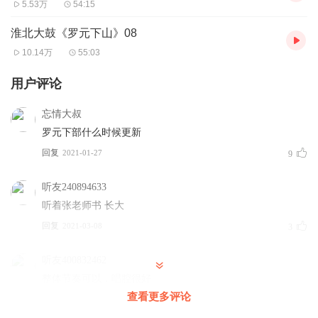
5.53万
54:15
推荐书目 张志云大鼓书《地宝图》《三十六侠寇公案》刘汉飞大鼓
淮北大鼓《罗元下山》08
《金枪小五梅》《罗家将》牛崇光大鼓书《呼杨合兵》《凌霄汉》
10.14万
55:03
用户评论
免责声明 本主播提供的戏曲资源收集于互联网和朋友赠送，仅供欣
赏，学习交流，如存在版权问题或侵犯您的利益请通知我们，将立
忘情大叔
即给予删除
罗元下部什么时候更新
回复
2021-01-27
9
更多牛崇光，刘汉飞，张志云，晁岱民，沈起功大鼓书等唱片，音
频，视频等戏曲内容请关注我们
听友240894633
听着张老师书 长大
推荐书目 张志云大鼓书《地宝图》《三十六侠寇公案》刘汉飞大鼓
回复
2021-03-08
3
《金枪小五梅》《罗家将》牛崇光大鼓书《呼杨合兵》《凌霄汉》
听友400832462
整体节奏可以，唱腔很好
免责声明 本主播提供的戏曲资源收集于互联网和朋友赠送，仅供欣
查看更多评论
回复
2022-08-09
1
赏，学习交流，如存在版权问题或侵犯您的利益请通知我们，将立