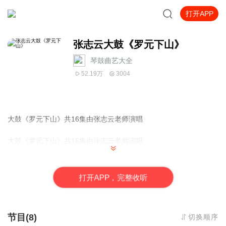
打开APP
张志云大鼓《罗元下山》
琴鼓曲艺大全
52.19万
3004
大鼓《罗元下山》共16集由张志云老师演唱
大鼓《罗元下山》共16集由张志云老师演唱
大鼓《罗元下山》共16集由张志云老师演唱
更多牛崇光，刘汉飞，张志云，晁岱民，沈起功大鼓书等唱片，音
打
开
A
P
P，完整收听
频，视频等戏曲内容请关注我们
推荐书目 张志云大鼓书《地宝图》《三十六侠寇公案》刘汉飞大鼓
《金枪小五梅》《罗家将》牛崇光大鼓书《呼杨合兵》《凌霄汉》
节目(8)
切换顺序